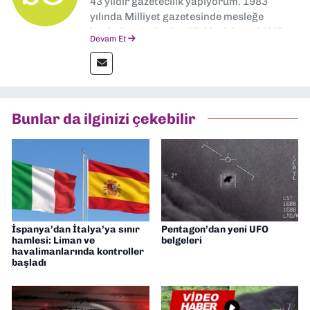
43 yıldır gazetecilik yapıyorum. 1983
yılında Milliyet gazetesinde mesleğe
başladım. Ardından Türkiye’nin en köklü
Devam Et
gazetelerinden Yeni Asır’da 36 yıl boyunca
muhabir, editör, müdür yardımcısı ve spor
müdürü olarak görev yaptım. Ayrıca Yeni
Asır TV’de 7 yıl boyunca programlar
hazırlayıp sundum. Şu anda Dokuz Eylül
Bunlar da ilginizi çekebilir
Gazetesi'nde editörlük yapıyorum
İspanya’dan İtalya’ya sınır
Pentagon’dan yeni UFO
hamlesi: Liman ve
belgeleri
havalimanlarında kontroller
başladı