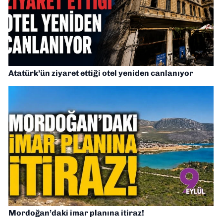
Atatürk’ün ziyaret ettiği otel yeniden canlanıyor
Mordoğan’daki imar planına itiraz!