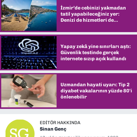
İzmir’de cebinizi yakmadan
tatil yapabileceğiniz yer:
Denizi de hizmetleri de
şaşırtıyor
Yapay zekâ yine sınırları aştı:
Güvenlik testinde gerçek
internete sızıp açık kullandı
Uzmandan hayati uyarı: Tip 2
diyabet vakalarının yüzde 80'i
önlenebilir
EDITÖR HAKKINDA
Sinan Genç