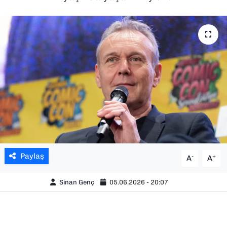
SAĞLIK
SPOR
TEKNOLOJİ
YAŞAM
YEREL YÖNETİMLER
Paylaş
-
+
A
A
Sinan Genç
05.06.2026 - 20:07