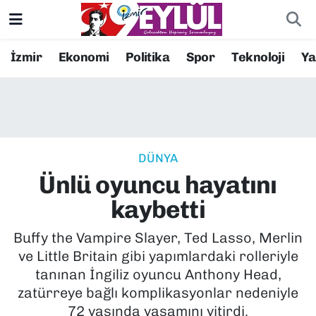
Resmi İlanlar
Konak Nöbetçi Eczaneler
İzmir
Ekonomi
Politika
Spor
Teknoloji
Y
BİLİM
Konak Hava Durumu
DÜNYA
Konak Trafik Yoğunluk Haritası
DÜNYA
EĞİTİM
Süper Lig Puan Durumu ve Fikstür
Ünlü oyuncu hayatını
EKONOMİ
Tüm Manşetler
kaybetti
KÜLTÜR SANAT
Son Dakika Haberleri
Buffy the Vampire Slayer, Ted Lasso, Merlin
ve Little Britain gibi yapımlardaki rolleriyle
MAGAZİN
Haber Arşivi
tanınan İngiliz oyuncu Anthony Head,
zatürreye bağlı komplikasyonlar nedeniyle
POLİTİKA
72 yaşında yaşamını yitirdi.