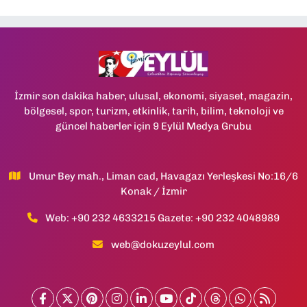
İzmir son dakika haber, ulusal, ekonomi, siyaset, magazin,
bölgesel, spor, turizm, etkinlik, tarih, bilim, teknoloji ve
güncel haberler için 9 Eylül Medya Grubu
Umur Bey mah., Liman cad, Havagazı Yerleşkesi No:16/6
Konak / İzmir
Web: +90 232 4633215 Gazete: +90 232 4048989
web@dokuzeylul.com