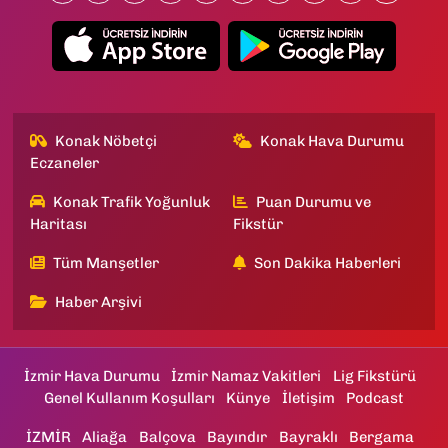
Konak Nöbetçi
Konak Hava Durumu
Eczaneler
Konak Trafik Yoğunluk
Puan Durumu ve
Haritası
Fikstür
Tüm Manşetler
Son Dakika Haberleri
Haber Arşivi
İzmir Hava Durumu
İzmir Namaz Vakitleri
Lig Fikstürü
Genel Kullanım Koşulları
Künye
İletişim
Podcast
İZMİR
Aliağa
Balçova
Bayındır
Bayraklı
Bergama