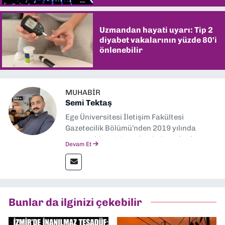
Uzmandan hayati uyarı: Tip 2
diyabet vakalarının yüzde 80'i
önlenebilir
MUHABIR
Semi Tektaş
Ege Üniversitesi İletişim Fakültesi
Gazetecilik Bölümü’nden 2019 yılında
mezun oldum. Mezuniyetimin ardından
Devam Et
Ekonomik Çözüm, Yeni İzmir ve İlkses
Gazetesi gibi yayınlarda görev alarak
gazetecilik kariyerime başladım. Şubat
2026’dan bu yana ise Dokuz Eylül
Gazetesi’nde politika ve ekonomi
Bunlar da ilginizi çekebilir
muhabirliği yapıyorum.