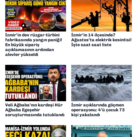
İzmir’in dev rüzgar türbini
İzmir’in 14 ilçesinde7
fabrikasında yangın paniği!
Ağustos’ta elektrik kesintisi!
En büyük sipariş
İşte saat saat liste
açıklamasının ardından
alevler yükseldi
Veli Ağbaba’nın kardeşi Hür
İzmir açıklarında göçmen
Ağbaba Egeşehir
operasyonu: 4’ü çocuk 73
soruşturmasında tutuklandı
kişi yakalandı