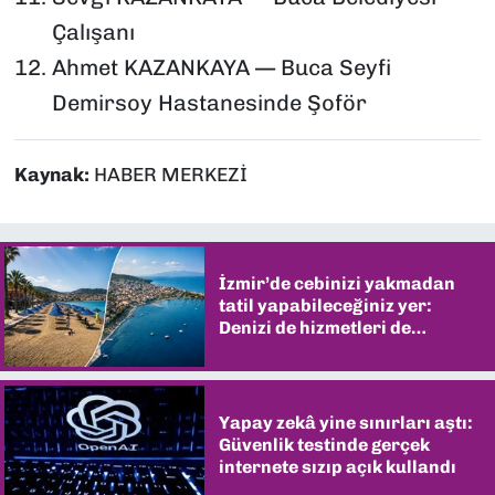
Çalışanı
Ahmet KAZANKAYA — Buca Seyfi
Demirsoy Hastanesinde Şoför
Kaynak:
HABER MERKEZİ
İzmir’de cebinizi yakmadan
tatil yapabileceğiniz yer:
Denizi de hizmetleri de
şaşırtıyor
Yapay zekâ yine sınırları aştı:
Güvenlik testinde gerçek
internete sızıp açık kullandı