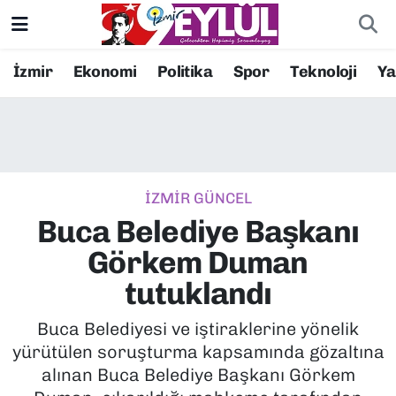
Resmi İlanlar
Konak Nöbetçi Eczaneler
İzmir
Ekonomi
Politika
Spor
Teknoloji
Y
BİLİM
Konak Hava Durumu
DÜNYA
Konak Trafik Yoğunluk Haritası
İZMİR GÜNCEL
EĞİTİM
Süper Lig Puan Durumu ve Fikstür
Buca Belediye Başkanı
EKONOMİ
Tüm Manşetler
Görkem Duman
tutuklandı
KÜLTÜR SANAT
Son Dakika Haberleri
Buca Belediyesi ve iştiraklerine yönelik
MAGAZİN
Haber Arşivi
yürütülen soruşturma kapsamında gözaltına
alınan Buca Belediye Başkanı Görkem
POLİTİKA