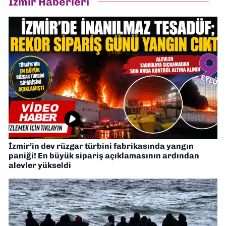
İzmir Haberleri
İzmir’in dev rüzgar türbini fabrikasında yangın
paniği! En büyük sipariş açıklamasının ardından
alevler yükseldi