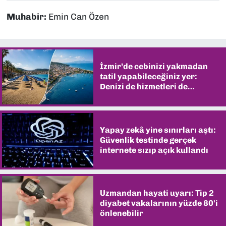
Muhabir:
Emin Can Özen
İzmir’de cebinizi yakmadan
tatil yapabileceğiniz yer:
Denizi de hizmetleri de
şaşırtıyor
Yapay zekâ yine sınırları aştı:
Güvenlik testinde gerçek
internete sızıp açık kullandı
Uzmandan hayati uyarı: Tip 2
diyabet vakalarının yüzde 80'i
önlenebilir