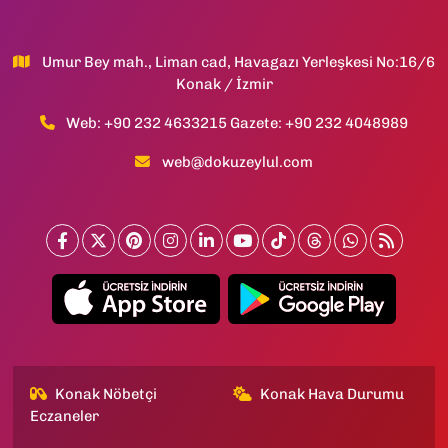
Umur Bey mah., Liman cad, Havagazı Yerleşkesi No:16/6
Konak / İzmir
Web: +90 232 4633215 Gazete: +90 232 4048989
web@dokuzeylul.com
Konak Nöbetçi
Konak Hava Durumu
Eczaneler