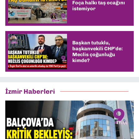
Foça halkı taş ocağını
istemiyor
Başkan tutuklu,
başkanvekili CHP’de:
Meclis çoğunluğu
kimde?
İzmir Haberleri