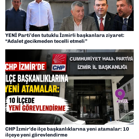
YENİ Parti’den tutuklu İzmirli başkanlara ziyaret:
“Adalet gecikmeden tecelli etmeli”
CHP İzmir’de ilçe başkanlıklarına yeni atamalar: 10
ilçeye yeni görevlendirme