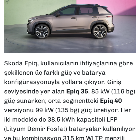
Skoda Epiq, kullanıcıların ihtiyaçlarına göre
şekillenen üç farklı güç ve batarya
konfigürasyonuyla yollara çıkıyor. Giriş
seviyesinde yer alan
Epiq 35
, 85 kW (116 bg)
güç sunarken; orta segmentteki
Epiq 40
versiyonu 99 kW (135 bg) güç üretiyor. Her
iki modelde de 38.5 kWh kapasiteli LFP
(Lityum Demir Fosfat) bataryalar kullanılıyor
ve bu kombinasyon 315 km WLTP menzili