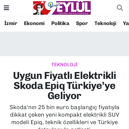
Resmi İlanlar
Konak Nöbetçi Eczaneler
İzmir
Ekonomi
Politika
Spor
Teknoloji
Y
BİLİM
Konak Hava Durumu
DÜNYA
Konak Trafik Yoğunluk Haritası
TEKNOLOJİ
EĞİTİM
Süper Lig Puan Durumu ve Fikstür
Uygun Fiyatlı Elektrikli
EKONOMİ
Tüm Manşetler
Skoda Epiq Türkiye’ye
Geliyor
KÜLTÜR SANAT
Son Dakika Haberleri
Skoda'nın 25 bin euro başlangıç fiyatıyla
MAGAZİN
Haber Arşivi
dikkat çeken yeni kompakt elektrikli SUV
modeli Epiq, teknik özellikleri ve Türkiye
POLİTİKA