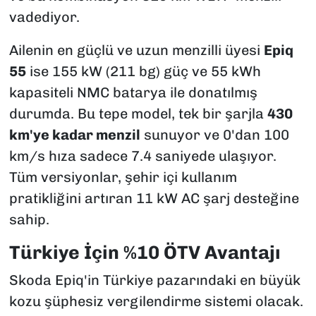
vadediyor.
Ailenin en güçlü ve uzun menzilli üyesi
Epiq
55
ise 155 kW (211 bg) güç ve 55 kWh
kapasiteli NMC batarya ile donatılmış
durumda. Bu tepe model, tek bir şarjla
430
km'ye kadar menzil
sunuyor ve 0'dan 100
km/s hıza sadece 7.4 saniyede ulaşıyor.
Tüm versiyonlar, şehir içi kullanım
pratikliğini artıran 11 kW AC şarj desteğine
sahip.
Türkiye İçin %10 ÖTV Avantajı
Skoda Epiq'in Türkiye pazarındaki en büyük
kozu şüphesiz vergilendirme sistemi olacak.