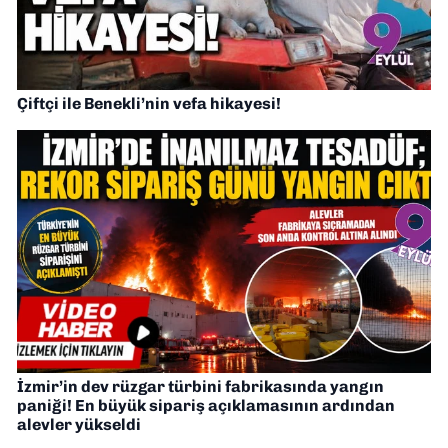
Çiftçi ile Benekli’nin vefa hikayesi!
İzmir’in dev rüzgar türbini fabrikasında yangın
paniği! En büyük sipariş açıklamasının ardından
alevler yükseldi