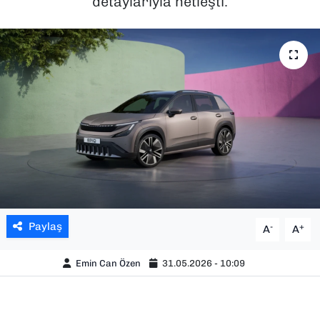
detaylarıyla netleşti.
SAĞLIK
SPOR
TEKNOLOJİ
YAŞAM
YEREL YÖNETİMLER
Paylaş
-
+
A
A
Emin Can Özen
31.05.2026 - 10:09