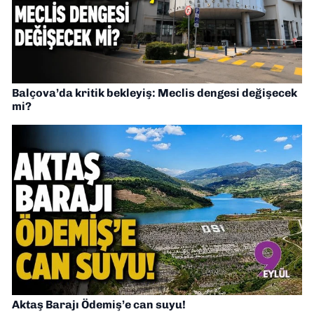
Balçova’da kritik bekleyiş: Meclis dengesi değişecek
mi?
Aktaş Barajı Ödemiş’e can suyu!