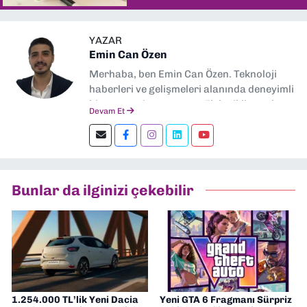
YAZAR
Emin Can Özen
Merhaba, ben Emin Can Özen. Teknoloji
haberleri ve gelişmeleri alanında deneyimli
bir gazeteci ve yazarım. Elektrikli araçlar,
Devam Et
yapay zeka, inovasyon ve sektör trendleri
en çok ilgi duyduğum konular.
Dokuzeylul.com’da yazar olarak görev
yapıyorum. Güncel olayları tarafsız ve
araştırmacı bir bakışla analiz ediyorum.
Bunlar da ilginizi çekebilir
İzmir’den teknoloji dünyasına dair
yorumlarımı paylaşıyorum. Takipte kalın!
🚀
1.254.000 TL’lik Yeni Dacia
Yeni GTA 6 Fragmanı Sürpriz