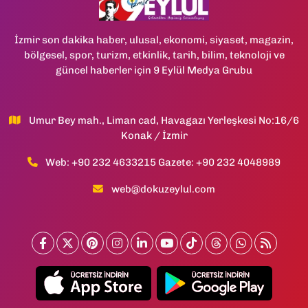
İzmir son dakika haber, ulusal, ekonomi, siyaset, magazin,
bölgesel, spor, turizm, etkinlik, tarih, bilim, teknoloji ve
güncel haberler için 9 Eylül Medya Grubu
Umur Bey mah., Liman cad, Havagazı Yerleşkesi No:16/6
Konak / İzmir
Web: +90 232 4633215 Gazete: +90 232 4048989
web@dokuzeylul.com