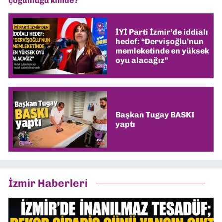
çoğunluğu kimde?
İYİ Parti İzmir’de iddialı
hedef: “Dervişoğlu’nun
memleketinde en yüksek
oyu alacağız”
Başkan Tugay BASKI
yaptı
İzmir Haberleri