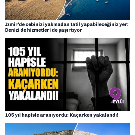
İzmir’de cebinizi yakmadan tatil yapabileceğiniz yer:
Denizi de hizmetleri de şaşırtıyor
105 yıl hapisle aranıyordu: Kaçarken yakalandı!