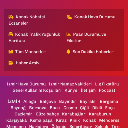
Konak Nöbetçi
Konak Hava Durumu
Eczaneler
Konak Trafik Yoğunluk
Puan Durumu ve
Haritası
Fikstür
Tüm Manşetler
Son Dakika Haberleri
Haber Arşivi
İzmir Hava Durumu
İzmir Namaz Vakitleri
Lig Fikstürü
Genel Kullanım Koşulları
Künye
İletişim
Podcast
İZMİR
Aliağa
Balçova
Bayındır
Bayraklı
Bergama
Beydağ
Bornova
Buca
Çeşme
Çiğli
Dikili
Foça
Gaziemir
Güzelbahçe
Karabağlar
Karaburun
Karşıyaka
Kemalpaşa
Kiraz
Kınık
Konak
Menderes
Menemen
Narlıdere
Ödemiş
Seferihisar
Selçuk
Tire