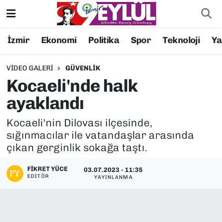
Resmi İlanlar
Konak Nöbetçi Eczaneler
İzmir
Ekonomi
Politika
Spor
Teknoloji
Y
BİLİM
Konak Hava Durumu
VIDEO GALERI
GÜVENLIK
Kocaeli'nde halk
DÜNYA
Konak Trafik Yoğunluk Haritası
ayaklandı
EĞİTİM
Süper Lig Puan Durumu ve Fikstür
Kocaeli'nin Dilovası ilçesinde,
sığınmacılar ile vatandaşlar arasında
EKONOMİ
Tüm Manşetler
çıkan gerginlik sokağa taştı.
KÜLTÜR SANAT
Son Dakika Haberleri
FIKRET YÜCE
03.07.2023 - 11:35
EDITÖR
YAYINLANMA
MAGAZİN
Haber Arşivi
POLİTİKA