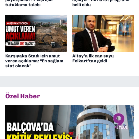
tutuklama talebi
belli oldu
Karşıyaka Stadı için umut
Altay’a ilk can suyu
veren açıklama: “En sağlam
Folkart’tan geldi
stat olacak”
Özel Haber