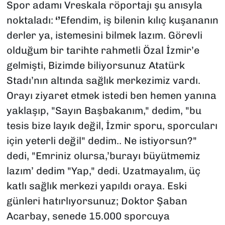
Spor adamı Vreskala röportajı şu anısyla
noktaladı:
‘’
Efendim, iş bilenin kılıç kuşananın
derler ya, istemesini bilmek lazım. Görevli
olduğum bir tarihte rahmetli Özal İzmir’e
gelmişti, Bizimde biliyorsunuz Atatürk
Stadı’nın altında sağlık merkezimiz vardı.
Orayı ziyaret etmek istedi ben hemen yanına
yaklaşıp, "Sayın Başbakanım," dedim, "bu
tesis bize layık değil, İzmir sporu, sporcuları
için yeterli değil" dedim.. Ne istiyorsun?"
dedi, "Emriniz olursa,’burayı büyütmemiz
lazım’ dedim "Yap," dedi. Uzatmayalım, üç
katlı sağlık merkezi yapıldı oraya. Eski
günleri hatırlıyorsunuz; Doktor Şaban
Acarbay, senede 15.000 sporcuya