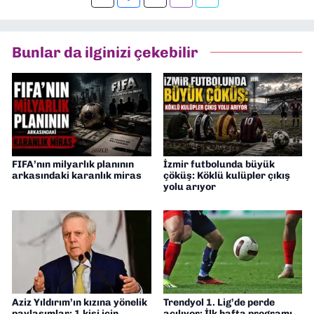
Bunlar da ilginizi çekebilir
FIFA’nın milyarlık planının
İzmir futbolunda büyük
arkasındaki karanlık miras
çöküş: Köklü kulüpler çıkış
yolu arıyor
Aziz Yıldırım’ın kızına yönelik
Trendyol 1. Lig’de perde
paylaşımlar: 1 kişi için
açılıyor: İlk hafta programı