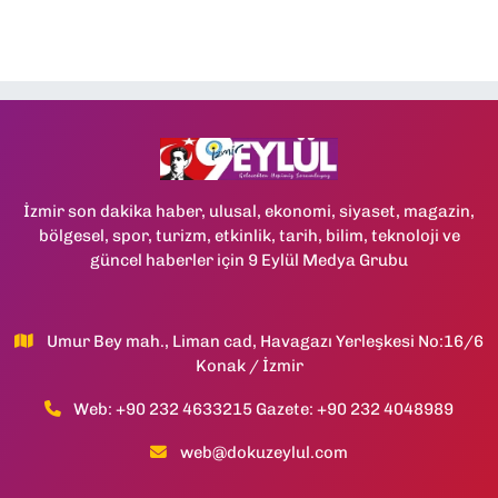
İzmir son dakika haber, ulusal, ekonomi, siyaset, magazin,
bölgesel, spor, turizm, etkinlik, tarih, bilim, teknoloji ve
güncel haberler için 9 Eylül Medya Grubu
Umur Bey mah., Liman cad, Havagazı Yerleşkesi No:16/6
Konak / İzmir
Web: +90 232 4633215 Gazete: +90 232 4048989
web@dokuzeylul.com