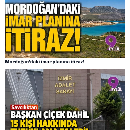
Mordoğan’daki imar planına itiraz!