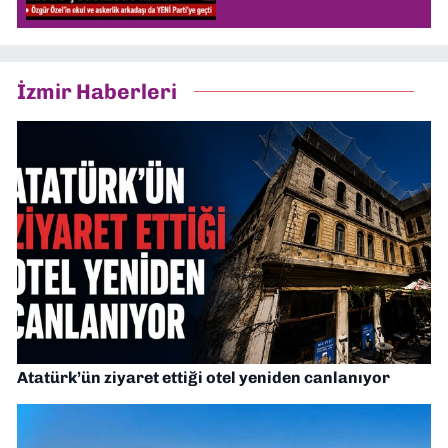
İzmir Haberleri
Atatürk’ün ziyaret ettiği otel yeniden canlanıyor