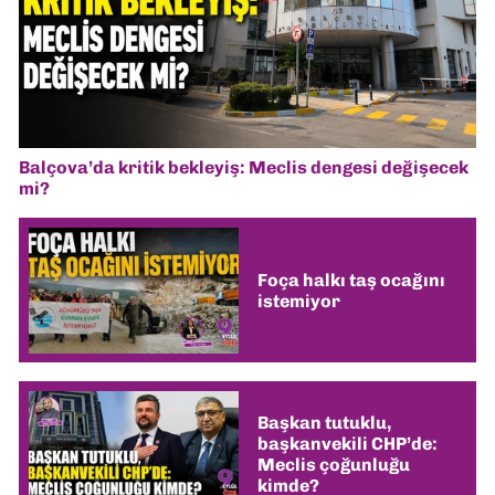
Balçova’da kritik bekleyiş: Meclis dengesi değişecek
mi?
Foça halkı taş ocağını
istemiyor
Başkan tutuklu,
başkanvekili CHP’de:
Meclis çoğunluğu
kimde?