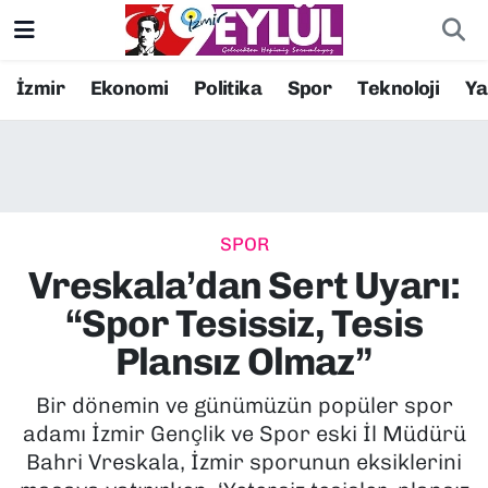
Resmi İlanlar
Konak Nöbetçi Eczaneler
İzmir
Ekonomi
Politika
Spor
Teknoloji
Y
BİLİM
Konak Hava Durumu
DÜNYA
Konak Trafik Yoğunluk Haritası
SPOR
EĞİTİM
Süper Lig Puan Durumu ve Fikstür
Vreskala’dan Sert Uyarı:
EKONOMİ
Tüm Manşetler
“Spor Tesissiz, Tesis
Plansız Olmaz”
KÜLTÜR SANAT
Son Dakika Haberleri
Bir dönemin ve günümüzün popüler spor
MAGAZİN
Haber Arşivi
adamı İzmir Gençlik ve Spor eski İl Müdürü
Bahri Vreskala, İzmir sporunun eksiklerini
POLİTİKA