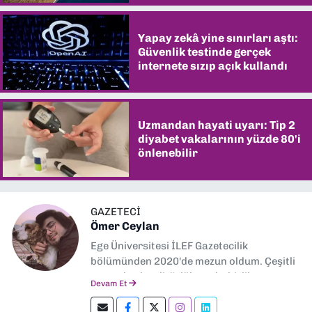
Yapay zekâ yine sınırları aştı:
Güvenlik testinde gerçek
internete sızıp açık kullandı
Uzmandan hayati uyarı: Tip 2
diyabet vakalarının yüzde 80'i
önlenebilir
GAZETECİ
Ömer Ceylan
Ege Üniversitesi İLEF Gazetecilik
bölümünden 2020'de mezun oldum. Çeşitli
gazetelerde editörlük, muhabirlik yaptım.
Devam Et
Şu an kültür-sanat muhabirliği ve
editörlük yapıyorum.