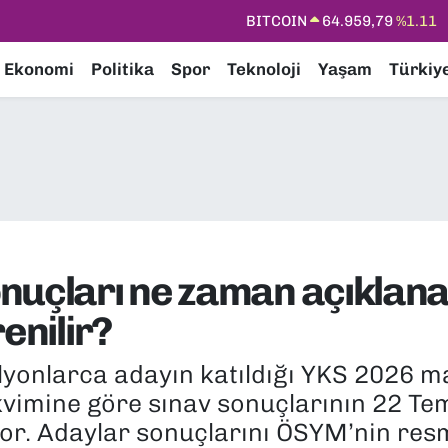
DOLAR
47,7436
%0.18
EURO
55,2510
%0.32
Ekonomi
Politika
Spor
Teknoloji
Yaşam
Türkiy
STERLİN
64,4811
%0.38
GRAM ALTIN
6660.55
%0.03
BİST100
13.779
%-14
BITCOIN
64.959,79
%1.11
onuçları ne zaman açıklan
enilir?
ilyonlarca adayın katıldığı YKS 2026 
akvimine göre sınav sonuçlarının 22
or. Adaylar sonuçlarını ÖSYM’nin resm