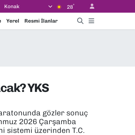
°
Konak
28
e
Yerel
Resmi İlanlar
acak? YKS
maratonunda gözler sonuç
 Temmuz 2026 Çarşamba
i sistemi üzerinden T.C.