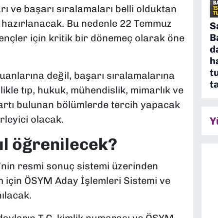
ı ve başarı sıralamaları belli olduktan
e hazırlanacak. Bu nedenle 22 Temmuz
S
B
gençler için kritik bir dönemeç olarak öne
d
h
t
uanlarına değil, başarı sıralamalarına
t
likle tıp, hukuk, mühendislik, mimarlık ve
şartı bulunan bölümlerde tercih yapacak
rleyici olacak.
Y
ıl öğrenilecek?
nin resmi sonuç sistemi üzerinden
m için ÖSYM Aday İşlemleri Sistemi ve
ılacak.
dayların T.C. kimlik numarası ve ÖSYM