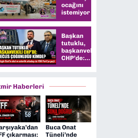
ocağını
istemiyor
Başkan
tutuklu,
başkanvekili
CHP’de:
Meclis
çoğunluğu
kimde?
zmir Haberleri
arşıyaka’dan
Buca Onat
FF çıkarması:
Tüneli’nde