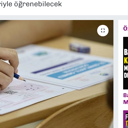
riyle öğrenebilecek
Ö
B
M