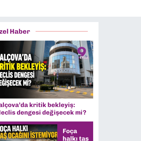
zel Haber
alçova’da kritik bekleyiş:
eclis dengesi değişecek mi?
Foça
halkı taş