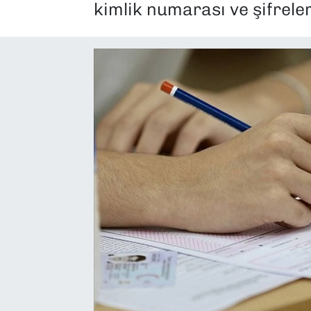
kimlik numarası ve şifrele
SAĞLIK
SPOR
TEKNOLOJİ
YAŞAM
YEREL YÖNETİMLER