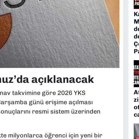
K
M
d
d
Ç
P
uz’da açıklanacak
A
nav takvimine göre 2026 YKS
z
arşamba günü erişime açılması
o
 sonuçlarını resmi sistem üzerinden
c
te milyonlarca öğrenci için yeni bir