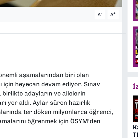
-
+
A
A
 önemli aşamalarından biri olan
 için heyecan devam ediyor. Sınav
İ
irlikte adayların ve ailelerin
 yer aldı. Aylar süren hazırlık
larında ter döken milyonlarca öğrenci,
alamalarını öğrenmek için ÖSYM’den
K
T