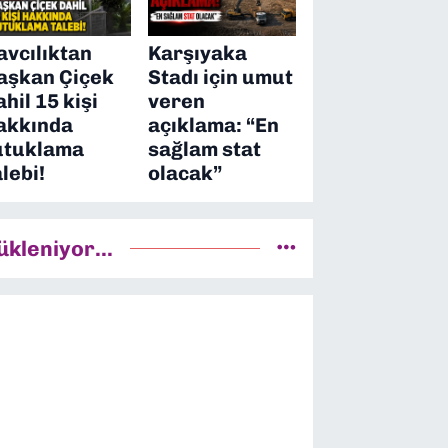
avcılıktan
Karşıyaka
aşkan Çiçek
Stadı için umut
ahil 15 kişi
veren
akkında
açıklama: “En
utuklama
sağlam stat
alebi!
olacak”
ükleniyor...