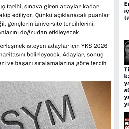
E
nuç tarihi, sınava giren adaylar kadar
i
takip ediliyor. Çünkü açıklanacak puanlar
t
l, gençlerin üniversite tercihlerini,
anlarını doğrudan etkileyecek.
yerleşmek isteyen adaylar için YKS 2026
haritasını belirleyecek. Adaylar, sonuç
ri ve başarı sıralamalarına göre tercih
T
k
y
s
y
y