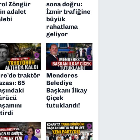
rol Zöngür
sona doğru:
çin adalet
İzmir trafiğine
alebi
büyük
rahatlama
geliyor
ire’de traktör
Menderes
azası: 65
Belediye
aşındaki
Başkanı İlkay
ürücü
Çiçek
aşamını
tutuklandı!
itirdi