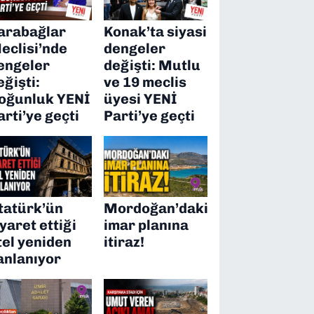
arabağlar
Konak’ta siyasi
eclisi’nde
dengeler
engeler
değişti: Mutlu
eğişti:
ve 19 meclis
oğunluk YENİ
üyesi YENİ
arti’ye geçti
Parti’ye geçti
tatürk’ün
Mordoğan’daki
iyaret ettiği
imar planına
tel yeniden
itiraz!
anlanıyor