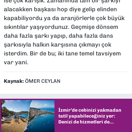
ise çok karışık. Zamanında tam bir şarkıyı
alacakken başkası hop diye gelip elinden
kapabiliyordu ya da aranjörlerle çok büyük
sıkıntılar yaşıyordunuz. Geçmişe dönsem
daha fazla şarkı yapıp, daha fazla dans
şarkısıyla halkın karşısına çıkmayı çok
isterdim. Bir de bu; iki tane temel tavsiyem
var yani.
Kaynak:
ÖMER CEYLAN
İzmir’de cebinizi yakmadan
tatil yapabileceğiniz yer:
Denizi de hizmetleri de
şaşırtıyor