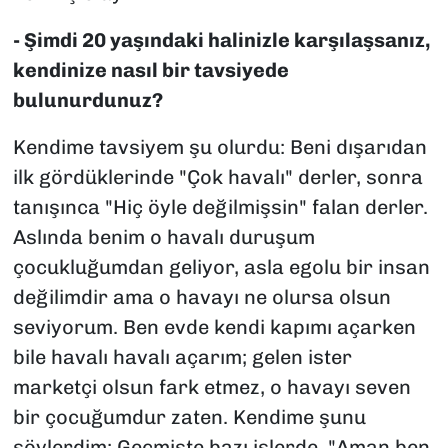
- Şimdi 20 yaşındaki halinizle karşılaşsanız,
kendinize nasıl bir tavsiyede
bulunurdunuz?
Kendime tavsiyem şu olurdu: Beni dışarıdan
ilk gördüklerinde
"Çok havalı"
derler, sonra
tanışınca
"Hiç öyle değilmişsin"
falan derler.
Aslında benim o havalı duruşum
çocukluğumdan geliyor, asla egolu bir insan
değilimdir ama o havayı ne olursa olsun
seviyorum. Ben evde kendi kapımı açarken
bile havalı havalı açarım; gelen ister
marketçi olsun fark etmez, o havayı seven
bir çocuğumdur zaten. Kendime şunu
söylerdim: Geçmişte bazı işlerde,
"Aman ben