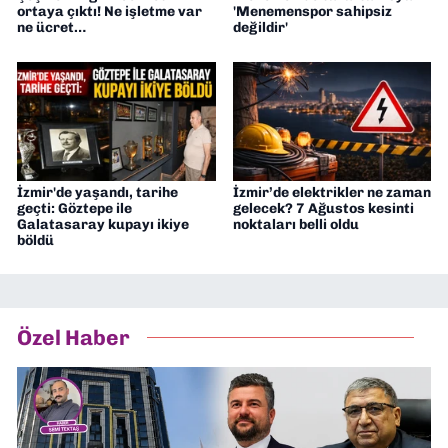
ortaya çıktı! Ne işletme var
'Menemenspor sahipsiz
ne ücret…
değildir'
İzmir'de yaşandı, tarihe
İzmir’de elektrikler ne zaman
geçti: Göztepe ile
gelecek? 7 Ağustos kesinti
Galatasaray kupayı ikiye
noktaları belli oldu
böldü
Özel Haber