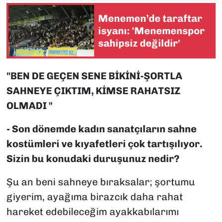
Menemen’de taraftar
isyanı: 'Menemenspor
sahipsiz değildir'
"BEN DE GEÇEN SENE BİKİNİ-ŞORTLA
SAHNEYE ÇIKTIM, KİMSE RAHATSIZ
OLMADI "
- Son dönemde kadın sanatçıların sahne
kostümleri ve kıyafetleri çok tartışılıyor.
Sizin bu konudaki duruşunuz nedir?
Şu an beni sahneye bıraksalar; şortumu
giyerim, ayağıma birazcık daha rahat
hareket edebileceğim ayakkabılarımı