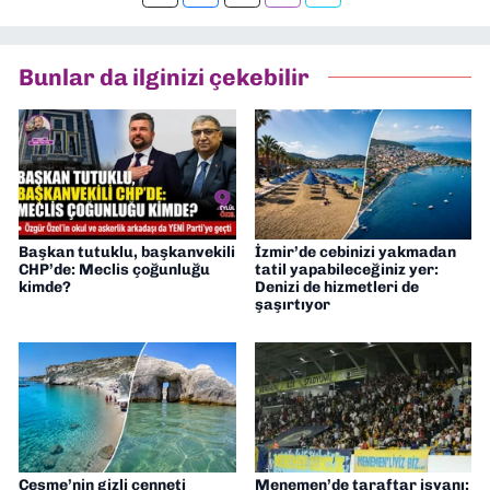
Bunlar da ilginizi çekebilir
Başkan tutuklu, başkanvekili
İzmir’de cebinizi yakmadan
CHP’de: Meclis çoğunluğu
tatil yapabileceğiniz yer:
kimde?
Denizi de hizmetleri de
şaşırtıyor
Çeşme’nin gizli cenneti
Menemen’de taraftar isyanı: