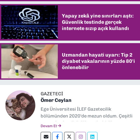
Yapay zekâ yine sınırları aştı:
Güvenlik testinde gerçek
internete sızıp açık kullandı
Uzmandan hayati uyarı: Tip 2
diyabet vakalarının yüzde 80'i
önlenebilir
GAZETECİ
Ömer Ceylan
Ege Üniversitesi İLEF Gazetecilik
bölümünden 2020'de mezun oldum. Çeşitli
gazetelerde editörlük, muhabirlik yaptım.
Devam Et
Şu an kültür-sanat muhabirliği ve
editörlük yapıyorum.