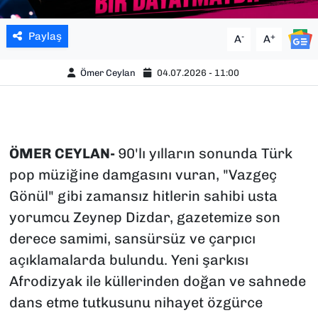
Paylaş
-
+
A
A
Ömer Ceylan
04.07.2026 - 11:00
ÖMER CEYLAN-
90'lı yılların sonunda Türk
pop müziğine damgasını vuran, "Vazgeç
Gönül" gibi zamansız hitlerin sahibi usta
yorumcu Zeynep Dizdar, gazetemize son
derece samimi, sansürsüz ve çarpıcı
açıklamalarda bulundu. Yeni şarkısı
Afrodizyak
ile küllerinden doğan ve sahnede
dans etme tutkusunu nihayet özgürce