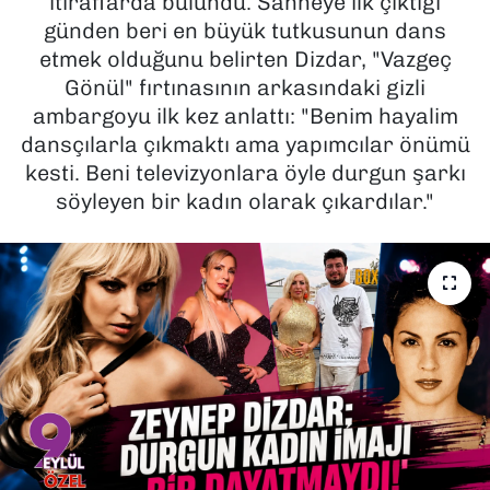
itiraflarda bulundu. Sahneye ilk çıktığı
günden beri en büyük tutkusunun dans
SAĞLIK
etmek olduğunu belirten Dizdar, "Vazgeç
Gönül" fırtınasının arkasındaki gizli
SPOR
ambargoyu ilk kez anlattı: "Benim hayalim
dansçılarla çıkmaktı ama yapımcılar önümü
TEKNOLOJİ
kesti. Beni televizyonlara öyle durgun şarkı
söyleyen bir kadın olarak çıkardılar."
YAŞAM
YEREL YÖNETİMLER