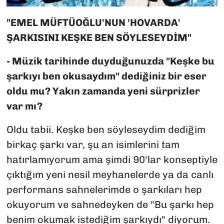
"EMEL MÜFTÜOĞLU'NUN 'HOVARDA'
ŞARKISINI KEŞKE BEN SÖYLESEYDİM"
- Müzik tarihinde duyduğunuzda "Keşke bu
şarkıyı ben okusaydım" dediğiniz bir eser
oldu mu? Yakın zamanda yeni sürprizler
var mı?
Oldu tabii. Keşke ben söyleseydim dediğim
birkaç şarkı var, şu an isimlerini tam
hatırlamıyorum ama şimdi 90'lar konseptiyle
çıktığım yeni nesil meyhanelerde ya da canlı
performans sahnelerimde o şarkıları hep
okuyorum ve sahnedeyken de
"Bu şarkı hep
benim okumak istediğim şarkıydı"
diyorum.