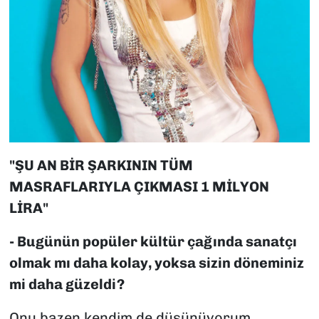
"ŞU AN BİR ŞARKININ TÜM
MASRAFLARIYLA ÇIKMASI 1 MİLYON
LİRA"
- Bugünün popüler kültür çağında sanatçı
olmak mı daha kolay, yoksa sizin döneminiz
mi daha güzeldi?
Onu bazen kendim de düşünüyorum,