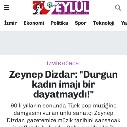
Resmi İlanlar
Konak Nöbetçi Eczaneler
İzmir
Ekonomi
Politika
Spor
Teknoloji
Y
BİLİM
Konak Hava Durumu
DÜNYA
Konak Trafik Yoğunluk Haritası
İZMİR GÜNCEL
EĞİTİM
Süper Lig Puan Durumu ve Fikstür
Zeynep Dizdar: "Durgun
EKONOMİ
Tüm Manşetler
kadın imajı bir
dayatmaydı!"
KÜLTÜR SANAT
Son Dakika Haberleri
90'lı yılların sonunda Türk pop müziğine
MAGAZİN
Haber Arşivi
damgasını vuran ünlü sanatçı Zeynep
Dizdar, gazetemize müzik tarihini sarsacak
POLİTİKA