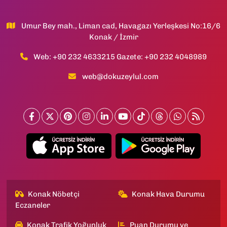
Umur Bey mah., Liman cad, Havagazı Yerleşkesi No:16/6
Konak / İzmir
Web: +90 232 4633215 Gazete: +90 232 4048989
web@dokuzeylul.com
Konak Nöbetçi
Konak Hava Durumu
Eczaneler
Konak Trafik Yoğunluk
Puan Durumu ve