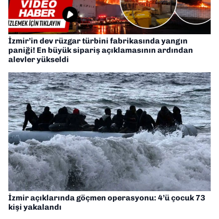
İzmir’in dev rüzgar türbini fabrikasında yangın
paniği! En büyük sipariş açıklamasının ardından
alevler yükseldi
İzmir açıklarında göçmen operasyonu: 4’ü çocuk 73
kişi yakalandı