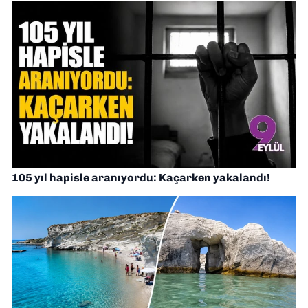
105 yıl hapisle aranıyordu: Kaçarken yakalandı!