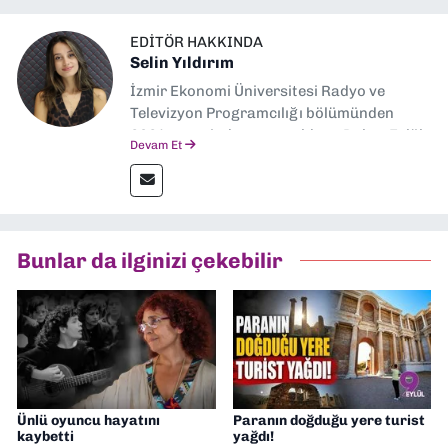
EDITÖR HAKKINDA
Selin Yıldırım
İzmir Ekonomi Üniversitesi Radyo ve
Televizyon Programcılığı bölümünden
2024 senesinde mezun oldum. Dokuz Eylül
Devam Et
Gazetesi'nde spor yazarlığı yaparken,
editörlük görevini de üstleniyorum.
Bunlar da ilginizi çekebilir
Ünlü oyuncu hayatını
Paranın doğduğu yere turist
kaybetti
yağdı!