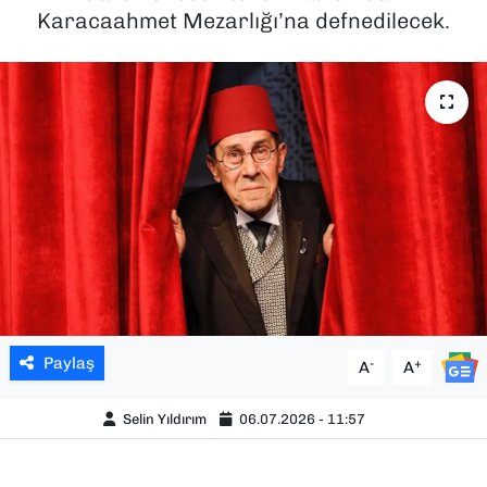
Karacaahmet Mezarlığı’na defnedilecek.
SAĞLIK
SPOR
TEKNOLOJİ
YAŞAM
YEREL YÖNETİMLER
Paylaş
-
+
A
A
Selin Yıldırım
06.07.2026 - 11:57