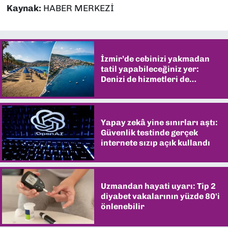
Kaynak:
HABER MERKEZİ
İzmir’de cebinizi yakmadan
tatil yapabileceğiniz yer:
Denizi de hizmetleri de
şaşırtıyor
Yapay zekâ yine sınırları aştı:
Güvenlik testinde gerçek
internete sızıp açık kullandı
Uzmandan hayati uyarı: Tip 2
diyabet vakalarının yüzde 80'i
önlenebilir