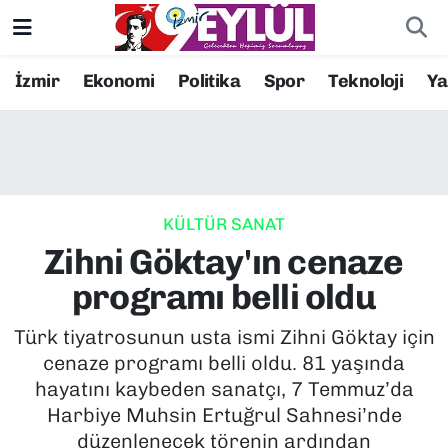
Resmi İlanlar
Konak Nöbetçi Eczaneler
İzmir
Ekonomi
Politika
Spor
Teknoloji
Y
BİLİM
Konak Hava Durumu
DÜNYA
Konak Trafik Yoğunluk Haritası
KÜLTÜR SANAT
EĞİTİM
Süper Lig Puan Durumu ve Fikstür
Zihni Göktay'ın cenaze
EKONOMİ
Tüm Manşetler
programı belli oldu
KÜLTÜR SANAT
Son Dakika Haberleri
Türk tiyatrosunun usta ismi Zihni Göktay için
cenaze programı belli oldu. 81 yaşında
MAGAZİN
Haber Arşivi
hayatını kaybeden sanatçı, 7 Temmuz’da
Harbiye Muhsin Ertuğrul Sahnesi’nde
POLİTİKA
düzenlenecek törenin ardından