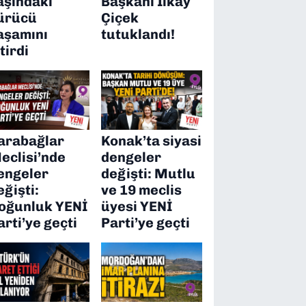
aşındaki
Başkanı İlkay
ürücü
Çiçek
aşamını
tutuklandı!
itirdi
arabağlar
Konak’ta siyasi
eclisi’nde
dengeler
engeler
değişti: Mutlu
eğişti:
ve 19 meclis
oğunluk YENİ
üyesi YENİ
arti’ye geçti
Parti’ye geçti