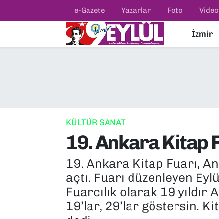
e-Gazete
Yazarlar
Foto
Video
İzmir
Resmi İlanlar
Konak Nöbetçi Eczaneler
BİLİM
Konak Hava Durumu
DÜNYA
Konak Trafik Yoğunluk Haritası
EĞİTİM
Süper Lig Puan Durumu ve Fikstür
KÜLTÜR SANAT
19. Ankara Kitap F
EKONOMİ
Tüm Manşetler
19. Ankara Kitap Fuarı, An
KÜLTÜR SANAT
Son Dakika Haberleri
açtı. Fuarı düzenleyen Eylü
MAGAZİN
Haber Arşivi
Fuarcılık olarak 19 yıldır
19’lar, 29’lar göstersin. K
POLİTİKA