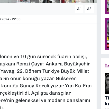
-
+
A
A
.2024 - 22:00
lenen ve 10 gün sürecek fuarın açılışı,
 Başkanı Remzi Çayır, Ankara Büyükşehir
İ
Yavaş, 22. Dönem Türkiye Büyük Millet
fuarın onur konuğu yazar Gülseren
r konuğu Güney Koreli yazar Yun Ko-Eun
çekleştirildi. Açılışta dansçılar
T
re’nin geleneksel ve modern danslarını
k
i.