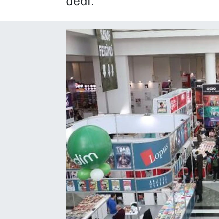
dedi.
SAĞLIK
SPOR
TEKNOLOJİ
YAŞAM
YEREL YÖNETİMLER