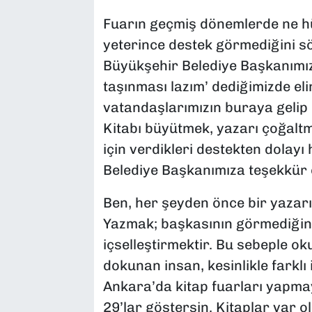
Fuarın geçmiş dönemlerde ne h
yeterince destek görmediğini s
Büyükşehir Belediye Başkanımız
taşınması lazım’ dediğimizde eli
vatandaşlarımızın buraya gelip k
Kitabı büyütmek, yazarı çoğaltm
için verdikleri destekten dolay
Belediye Başkanımıza teşekkür 
Ben, her şeyden önce bir yazar
Yazmak; başkasının görmediğin
içselleştirmektir. Bu sebeple ok
dokunan insan, kesinlikle farklı 
Ankara’da kitap fuarları yapmay
29’lar göstersin. Kitaplar var o