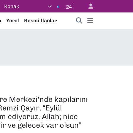
°
Konak
24
e
Yerel
Resmi İlanlar
re Merkezi'nde kapılarını
Remzi Çayır, “Eylül
m ediyoruz. Allah; nice
kir ve gelecek var olsun”