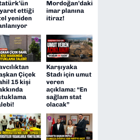
tatürk’ün
Mordoğan’daki
iyaret ettiği
imar planına
tel yeniden
itiraz!
anlanıyor
avcılıktan
Karşıyaka
aşkan Çiçek
Stadı için umut
ahil 15 kişi
veren
akkında
açıklama: “En
utuklama
sağlam stat
alebi!
olacak”