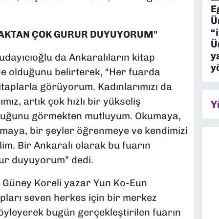
E
Ü
“
MAKTAN ÇOK GURUR DUYUYORUM"
Ü
y
dayıcıoğlu da Ankaralıların kitap
y
de olduğunu belirterek, “Her fuarda
 kitaplarla görüyorum. Kadınlarımızı da
z, artık çok hızlı bir yükseliş
Y
uduğunu görmekten mutluyum. Okumaya,
maya, bir şeyler öğrenmeye ve kendimizi
im. Bir Ankaralı olarak bu fuarın
rur duyuyorum” dedi.
ı Güney Koreli yazar Yun Ko-Eun
apları seven herkes için bir merkez
öyleyerek bugün gerçekleştirilen fuarın