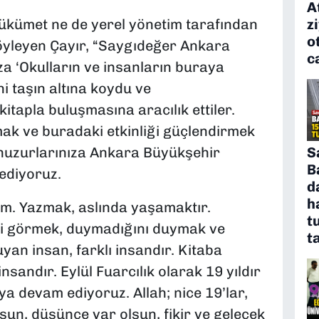
A
z
ükümet ne de yerel yönetim tarafından
o
öyleyen Çayır, “Saygıdeğer Ankara
c
a ‘Okulların ve insanların buraya
ni taşın altına koydu ve
itapla buluşmasına aracılık ettiler.
ak ve buradaki etkinliği güçlendirmek
S
ı huzurlarınıza Ankara Büyükşehir
B
ediyoruz.
d
h
ım. Yazmak, aslında yaşamaktır.
t
i görmek, duymadığını duymak ve
t
uyan insan, farklı insandır. Kitaba
insandır. Eylül Fuarcılık olarak 19 yıldır
a devam ediyoruz. Allah; nice 19’lar,
lsun, düşünce var olsun, fikir ve gelecek