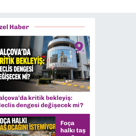
zel Haber
alçova’da kritik bekleyiş:
eclis dengesi değişecek mi?
Foça
halkı taş