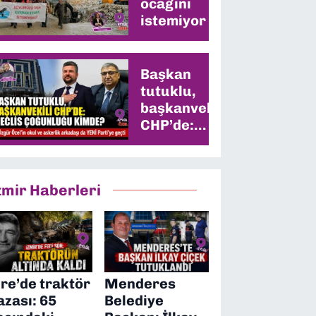
ocağını
istemiyor
Başkan
tutuklu,
başkanvekili
CHP’de:
Meclis
çoğunluğu
kimde?
zmir Haberleri
ire’de traktör
Menderes
azası: 65
Belediye