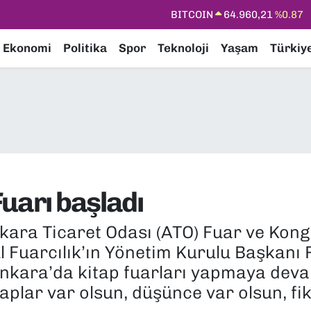
DOLAR
47,7436
%0.18
EURO
55,2510
%0.32
Ekonomi
Politika
Spor
Teknoloji
Yaşam
Türkiy
STERLİN
64,4811
%0.38
GRAM ALTIN
6648.99
%2.59
BİST100
13.779
%-14
BITCOIN
64.960,21
%0.87
uarı başladı
kara Ticaret Odası (ATO) Fuar ve Kong
l Fuarcılık’ın Yönetim Kurulu Başkanı 
 Ankara’da kitap fuarları yapmaya deva
itaplar var olsun, düşünce var olsun, fi