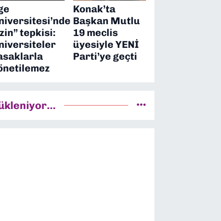
ge
Konak’ta
niversitesi’nde
Başkan Mutlu
izin” tepkisi:
19 meclis
niversiteler
üyesiyle YENİ
asaklarla
Parti’ye geçti
önetilemez
ükleniyor...