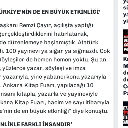
y
s
ÜRKİYE’NİN DE EN BÜYÜK ETKİNLİĞİ’
y
y
aşkanı Remzi Çayır, açılışta yaptığı
erçekleştirdiklerini hatırlatarak,
nde düzenlemeye başlamıştık. Atatürk
i. 100 yayınevi ya sığar ya sığmazdı. Çok
K
 Söyleşiler de hemen hemen yoktu. Şu an
M
, yüzlerce yazar, söyleşi ve imza
d
r yazarıyla, yine yabancı konu yazarıyla
d
Ankara Kitap Fuarı, yapılacağı 10
Ç
P
nsanı kitapla, yazarla ve yayıneviyle
ra Kitap Fuarı, hacim ve sayı itibarıyla
’nin de en büyük etkinliği” diye konuştu.
NLİKLE FARKLI İNSANDIR’