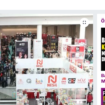
Ö
B
M