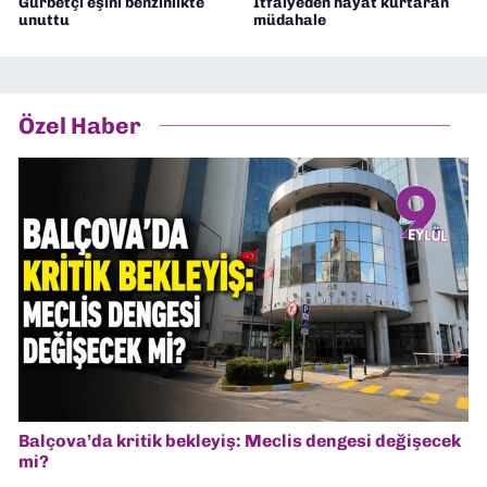
Gurbetçi eşini benzinlikte
İtfaiyeden hayat kurtaran
unuttu
müdahale
Özel Haber
Balçova’da kritik bekleyiş: Meclis dengesi değişecek
mi?