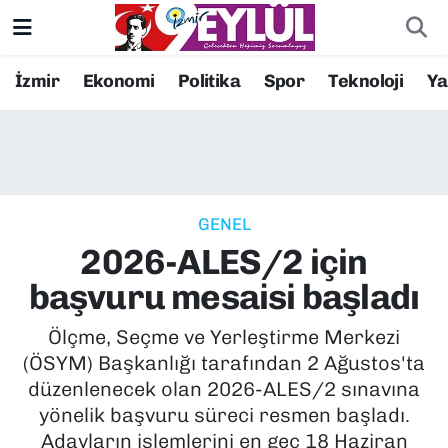
Resmi İlanlar
Konak Nöbetçi Eczaneler
İzmir
Ekonomi
Politika
Spor
Teknoloji
Y
BİLİM
Konak Hava Durumu
DÜNYA
Konak Trafik Yoğunluk Haritası
GENEL
EĞİTİM
Süper Lig Puan Durumu ve Fikstür
2026-ALES/2 için
EKONOMİ
Tüm Manşetler
başvuru mesaisi başladı
KÜLTÜR SANAT
Son Dakika Haberleri
Ölçme, Seçme ve Yerleştirme Merkezi
(ÖSYM) Başkanlığı tarafından 2 Ağustos'ta
MAGAZİN
Haber Arşivi
düzenlenecek olan 2026-ALES/2 sınavına
yönelik başvuru süreci resmen başladı.
POLİTİKA
Adayların işlemlerini en geç 18 Haziran