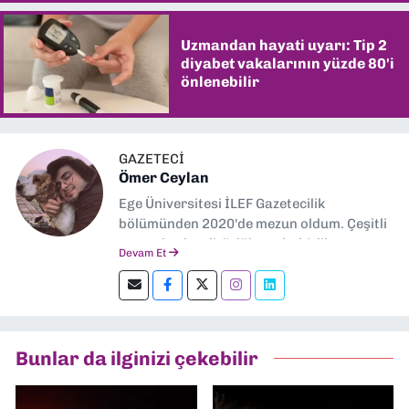
Uzmandan hayati uyarı: Tip 2
diyabet vakalarının yüzde 80'i
önlenebilir
GAZETECİ
Ömer Ceylan
Ege Üniversitesi İLEF Gazetecilik
bölümünden 2020'de mezun oldum. Çeşitli
gazetelerde editörlük, muhabirlik yaptım.
Devam Et
Şu an kültür-sanat muhabirliği ve
editörlük yapıyorum.
Bunlar da ilginizi çekebilir