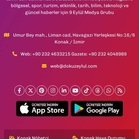
bölgesel, spor, turizm, etkinlik, tarih, bilim, teknoloji ve
güncel haberler için 9 Eylül Medya Grubu
Umur Bey mah., Liman cad, Havagazı Yerleşkesi No:16/6
Konak / İzmir
Web: +90 232 4633215 Gazete: +90 232 4048989
web@dokuzeylul.com
Konak Nöbetçi
Konak Hava Durumu