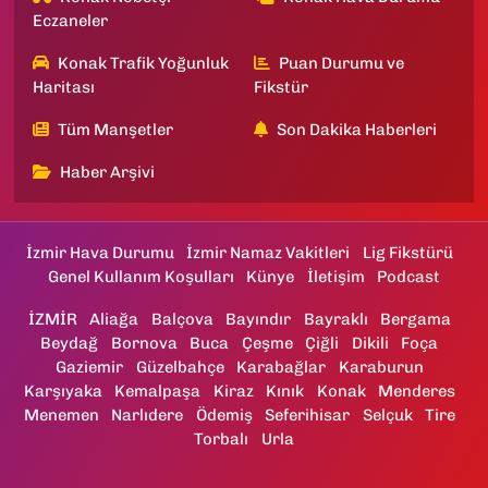
Eczaneler
Konak Trafik Yoğunluk
Puan Durumu ve
Haritası
Fikstür
Tüm Manşetler
Son Dakika Haberleri
Haber Arşivi
İzmir Hava Durumu
İzmir Namaz Vakitleri
Lig Fikstürü
Genel Kullanım Koşulları
Künye
İletişim
Podcast
İZMİR
Aliağa
Balçova
Bayındır
Bayraklı
Bergama
Beydağ
Bornova
Buca
Çeşme
Çiğli
Dikili
Foça
Gaziemir
Güzelbahçe
Karabağlar
Karaburun
Karşıyaka
Kemalpaşa
Kiraz
Kınık
Konak
Menderes
Menemen
Narlıdere
Ödemiş
Seferihisar
Selçuk
Tire
Torbalı
Urla