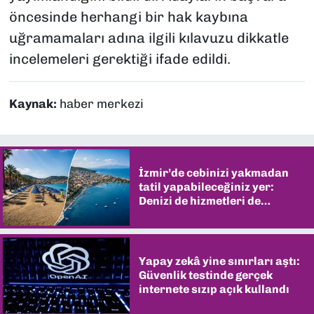
öncesinde herhangi bir hak kaybına
uğramamaları adına ilgili kılavuzu dikkatle
incelemeleri gerektiği ifade edildi.
Kaynak:
haber merkezi
İzmir’de cebinizi yakmadan
tatil yapabileceğiniz yer:
Denizi de hizmetleri de
şaşırtıyor
Yapay zekâ yine sınırları aştı:
Güvenlik testinde gerçek
internete sızıp açık kullandı