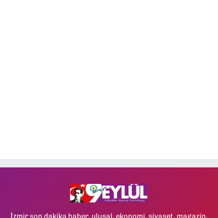
İzmir son dakika haber, ulusal, ekonomi, siyaset, magazin,