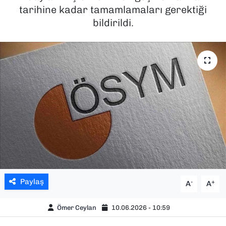
tarihine kadar tamamlamaları gerektiği
SAĞLIK
bildirildi.
SPOR
TEKNOLOJİ
YAŞAM
YEREL YÖNETİMLER
Paylaş
-
+
A
A
Ömer Ceylan
10.06.2026 - 10:59