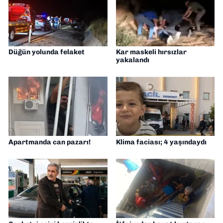
Düğün yolunda felaket
Kar maskeli hırsızlar
yakalandı
Apartmanda can pazarı!
Klima faciası; 4 yaşındaydı