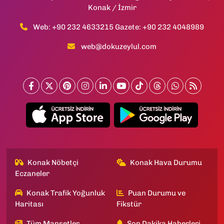
Konak / İzmir
Web: +90 232 4633215 Gazete: +90 232 4048989
web@dokuzeylul.com
Konak Nöbetçi
Konak Hava Durumu
Eczaneler
Konak Trafik Yoğunluk
Puan Durumu ve
Haritası
Fikstür
Tüm Manşetler
Son Dakika Haberleri