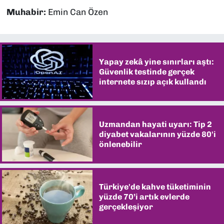
Muhabir:
Emin Can Özen
Yapay zekâ yine sınırları aştı:
Güvenlik testinde gerçek
internete sızıp açık kullandı
Uzmandan hayati uyarı: Tip 2
diyabet vakalarının yüzde 80'i
önlenebilir
Türkiye'de kahve tüketiminin
yüzde 70’i artık evlerde
gerçekleşiyor