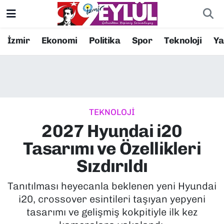
Resmi İlanlar
Konak Nöbetçi Eczaneler
İzmir
Ekonomi
Politika
Spor
Teknoloji
Y
BİLİM
Konak Hava Durumu
DÜNYA
Konak Trafik Yoğunluk Haritası
TEKNOLOJİ
EĞİTİM
Süper Lig Puan Durumu ve Fikstür
2027 Hyundai i20
EKONOMİ
Tüm Manşetler
Tasarımı ve Özellikleri
Sızdırıldı
KÜLTÜR SANAT
Son Dakika Haberleri
Tanıtılması heyecanla beklenen yeni Hyundai
MAGAZİN
Haber Arşivi
i20, crossover esintileri taşıyan yepyeni
tasarımı ve gelişmiş kokpitiyle ilk kez
POLİTİKA