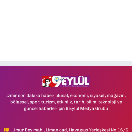
İzmir son dakika haber, ulusal, ekonomi, siyaset, magazin,
bölgesel, spor, turizm, etkinlik, tarih, bilim, teknoloji ve
güncel haberler için 9 Eylül Medya Grubu
Umur Bey mah., Liman cad, Havagazı Yerleşkesi No:16/6