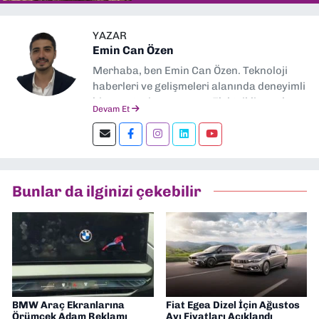
YAZAR
Emin Can Özen
Merhaba, ben Emin Can Özen. Teknoloji
haberleri ve gelişmeleri alanında deneyimli
bir gazeteci ve yazarım. Elektrikli araçlar,
Devam Et
yapay zeka, inovasyon ve sektör trendleri
en çok ilgi duyduğum konular.
Dokuzeylul.com’da yazar olarak görev
yapıyorum. Güncel olayları tarafsız ve
araştırmacı bir bakışla analiz ediyorum.
Bunlar da ilginizi çekebilir
İzmir’den teknoloji dünyasına dair
yorumlarımı paylaşıyorum. Takipte kalın!
🚀
BMW Araç Ekranlarına
Fiat Egea Dizel İçin Ağustos
Örümcek Adam Reklamı
Ayı Fiyatları Açıklandı