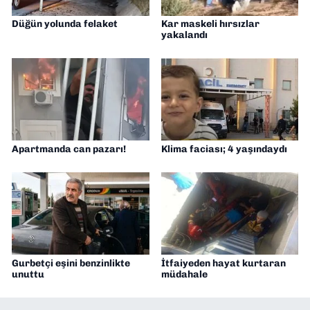
Düğün yolunda felaket
Kar maskeli hırsızlar
yakalandı
Apartmanda can pazarı!
Klima faciası; 4 yaşındaydı
Gurbetçi eşini benzinlikte
İtfaiyeden hayat kurtaran
unuttu
müdahale