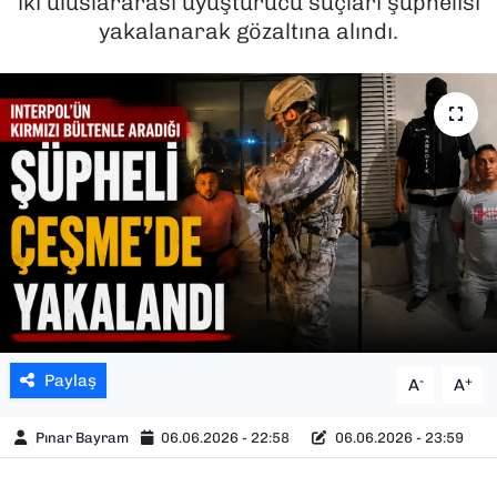
iki uluslararası uyuşturucu suçları şüphelisi
yakalanarak gözaltına alındı.
SAĞLIK
SPOR
TEKNOLOJİ
YAŞAM
YEREL YÖNETİMLER
Paylaş
-
+
A
A
Pınar Bayram
06.06.2026 - 22:58
06.06.2026 - 23:59