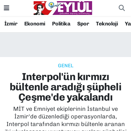
Resmi İlanlar
Konak Nöbetçi Eczaneler
İzmir
Ekonomi
Politika
Spor
Teknoloji
Y
BİLİM
Konak Hava Durumu
DÜNYA
Konak Trafik Yoğunluk Haritası
GENEL
EĞİTİM
Süper Lig Puan Durumu ve Fikstür
Interpol'ün kırmızı
EKONOMİ
Tüm Manşetler
bültenle aradığı şüpheli
Çeşme'de yakalandı
KÜLTÜR SANAT
Son Dakika Haberleri
MİT ve Emniyet ekiplerinin İstanbul ve
MAGAZİN
Haber Arşivi
İzmir'de düzenlediği operasyonlarda,
Interpol tarafından kırmızı bültenle aranan
POLİTİKA