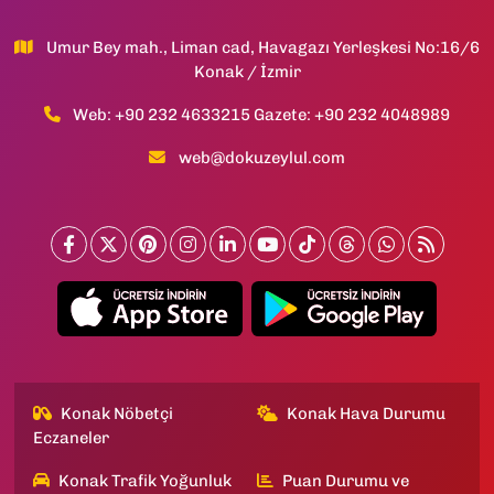
Umur Bey mah., Liman cad, Havagazı Yerleşkesi No:16/6
Konak / İzmir
Web: +90 232 4633215 Gazete: +90 232 4048989
web@dokuzeylul.com
Konak Nöbetçi
Konak Hava Durumu
Eczaneler
Konak Trafik Yoğunluk
Puan Durumu ve