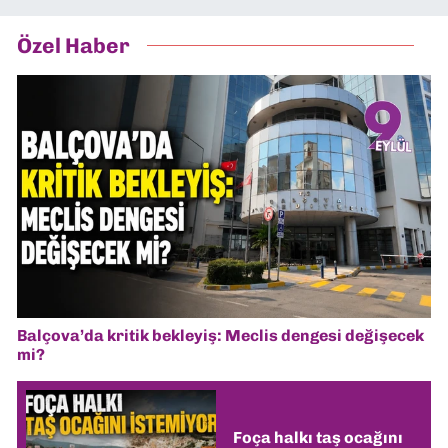
Özel Haber
Balçova’da kritik bekleyiş: Meclis dengesi değişecek
mi?
Foça halkı taş ocağını