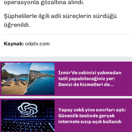
operasyonla gözaltına alındı.
Şüphelilerle ilgili adli süreçlerin sürdüğü
öğrenildi.
Kaynak:
odatv.com
İzmir’de cebinizi yakmadan
tatil yapabileceğiniz yer:
Denizi de hizmetleri de
şaşırtıyor
Yapay zekâ yine sınırları aştı:
Güvenlik testinde gerçek
internete sızıp açık kullandı