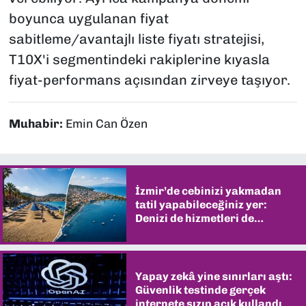
boyunca uygulanan fiyat
sabitleme/avantajlı liste fiyatı stratejisi,
T10X'i segmentindeki rakiplerine kıyasla
fiyat-performans açısından zirveye taşıyor.
Muhabir:
Emin Can Özen
İzmir’de cebinizi yakmadan
tatil yapabileceğiniz yer:
Denizi de hizmetleri de
şaşırtıyor
Yapay zekâ yine sınırları aştı:
Güvenlik testinde gerçek
internete sızıp açık kullandı