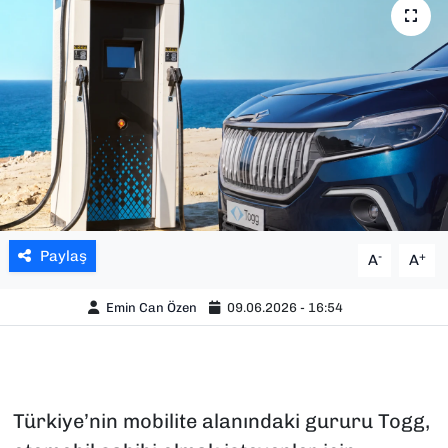
SAĞLIK
SPOR
TEKNOLOJİ
YAŞAM
YEREL YÖNETİMLER
Paylaş
-
+
A
A
Emin Can Özen
09.06.2026 - 16:54
Türkiye’nin mobilite alanındaki gururu Togg,