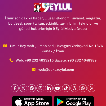
İzmir son dakika haber, ulusal, ekonomi, siyaset, magazin,
bölgesel, spor, turizm, etkinlik, tarih, bilim, teknoloji ve
güncel haberler için 9 Eylül Medya Grubu
Umur Bey mah., Liman cad, Havagazı Yerleşkesi No:16/6
Konak / İzmir
Web: +90 232 4633215 Gazete: +90 232 4048989
web@dokuzeylul.com