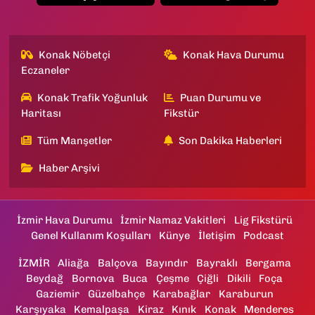
Konak Nöbetçi
Konak Hava Durumu
Eczaneler
Konak Trafik Yoğunluk
Puan Durumu ve
Haritası
Fikstür
Tüm Manşetler
Son Dakika Haberleri
Haber Arşivi
İzmir Hava Durumu
İzmir Namaz Vakitleri
Lig Fikstürü
Genel Kullanım Koşulları
Künye
İletişim
Podcast
İZMİR
Aliağa
Balçova
Bayındır
Bayraklı
Bergama
Beydağ
Bornova
Buca
Çeşme
Çiğli
Dikili
Foça
Gaziemir
Güzelbahçe
Karabağlar
Karaburun
Karşıyaka
Kemalpaşa
Kiraz
Kınık
Konak
Menderes