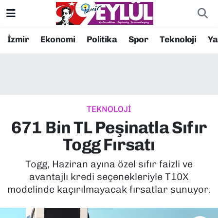
Resmi İlanlar
Konak Nöbetçi Eczaneler
İzmir
Ekonomi
Politika
Spor
Teknoloji
Y
BİLİM
Konak Hava Durumu
DÜNYA
Konak Trafik Yoğunluk Haritası
TEKNOLOJİ
EĞİTİM
Süper Lig Puan Durumu ve Fikstür
671 Bin TL Peşinatla Sıfır
EKONOMİ
Tüm Manşetler
Togg Fırsatı
KÜLTÜR SANAT
Son Dakika Haberleri
Togg, Haziran ayına özel sıfır faizli ve
avantajlı kredi seçenekleriyle T10X
MAGAZİN
Haber Arşivi
modelinde kaçırılmayacak fırsatlar sunuyor.
POLİTİKA