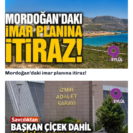
Mordoğan’daki imar planına itiraz!