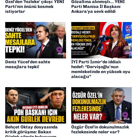
Özel'den 'fezleke' çıkışı: YENİ
Gözaltına alınmıştı... YENİ
Parti'nin önünü kesmek
Parti Manisa İl Başkanı
istiyorlar
Ankara'ya sevk edildi
Deniz Yücel'den sahte
İYİ Parti İzmir’de iddialı
mesajlara tepki!
hedef: “Dervişoğlu’nun
memleketinde en yüksek oyu
alacağız”
Behçet Oktay dosyasında
Özgür Özel'in dokunulmazlık
kritik görüşme: Bakan
fezlekesinde neler var?
Gürlek aileyle buluşuyor