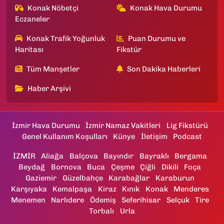
Konak Nöbetçi
Konak Hava Durumu
Eczaneler
Konak Trafik Yoğunluk
Puan Durumu ve
Haritası
Fikstür
Tüm Manşetler
Son Dakika Haberleri
Haber Arşivi
İzmir Hava Durumu
İzmir Namaz Vakitleri
Lig Fikstürü
Genel Kullanım Koşulları
Künye
İletişim
Podcast
İZMİR
Aliağa
Balçova
Bayındır
Bayraklı
Bergama
Beydağ
Bornova
Buca
Çeşme
Çiğli
Dikili
Foça
Gaziemir
Güzelbahçe
Karabağlar
Karaburun
Karşıyaka
Kemalpaşa
Kiraz
Kınık
Konak
Menderes
Menemen
Narlıdere
Ödemiş
Seferihisar
Selçuk
Tire
Torbalı
Urla