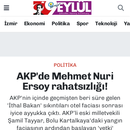
Resmi İlanlar
Konak Nöbetçi Eczaneler
İzmir
Ekonomi
Politika
Spor
Teknoloji
Y
BİLİM
Konak Hava Durumu
DÜNYA
Konak Trafik Yoğunluk Haritası
POLİTİKA
EĞİTİM
Süper Lig Puan Durumu ve Fikstür
AKP'de Mehmet Nuri
EKONOMİ
Tüm Manşetler
Ersoy rahatsızlığı!
KÜLTÜR SANAT
Son Dakika Haberleri
AKP'nin içinde geçmişten beri süre gelen
'İthal Bakan' sıkıntıları otel faciası sonrası
MAGAZİN
Haber Arşivi
iyice ayyukka çıktı. AKP’li eski milletvekili
Şamil Tayyar, Bolu Kartalkaya'daki yangın
POLİTİKA
faciasının ardından başlayan 'yetki'