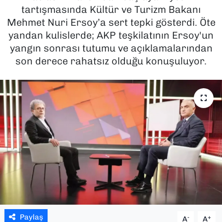
tartışmasında Kültür ve Turizm Bakanı
SAĞLIK
Mehmet Nuri Ersoy’a sert tepki gösterdi. Öte
yandan kulislerde; AKP teşkilatının Ersoy'un
SPOR
yangın sonrası tutumu ve açıklamalarından
son derece rahatsız olduğu konuşuluyor.
TEKNOLOJİ
YAŞAM
YEREL YÖNETİMLER
Paylaş
-
+
A
A