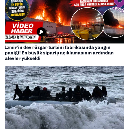
İzmir’in dev rüzgar türbini fabrikasında yangın
paniği! En büyük sipariş açıklamasının ardından
alevler yükseldi