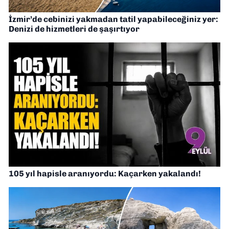
İzmir’de cebinizi yakmadan tatil yapabileceğiniz yer:
Denizi de hizmetleri de şaşırtıyor
105 yıl hapisle aranıyordu: Kaçarken yakalandı!