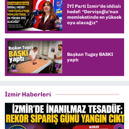
İYİ Parti İzmir’de iddialı
hedef: “Dervişoğlu’nun
memleketinde en yüksek
oyu alacağız”
Başkan Tugay BASKI
yaptı
İzmir Haberleri