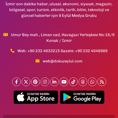
İzmir son dakika haber, ulusal, ekonomi, siyaset, magazin,
bölgesel, spor, turizm, etkinlik, tarih, bilim, teknoloji ve
güncel haberler için 9 Eylül Medya Grubu
Umur Bey mah., Liman cad, Havagazı Yerleşkesi No:16/6
Konak / İzmir
Web: +90 232 4633215 Gazete: +90 232 4048989
web@dokuzeylul.com