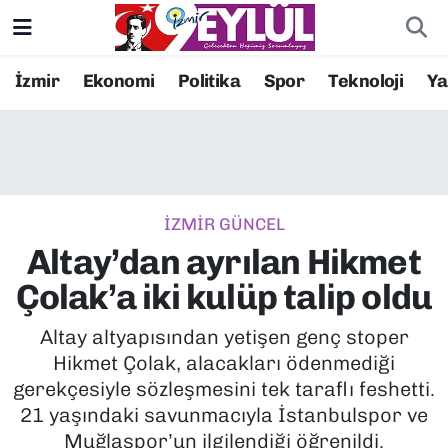
Resmi İlanlar
Konak Nöbetçi Eczaneler
İzmir
Ekonomi
Politika
Spor
Teknoloji
Y
BİLİM
Konak Hava Durumu
DÜNYA
Konak Trafik Yoğunluk Haritası
İZMİR GÜNCEL
EĞİTİM
Süper Lig Puan Durumu ve Fikstür
Altay’dan ayrılan Hikmet
EKONOMİ
Tüm Manşetler
Çolak’a iki kulüp talip oldu
KÜLTÜR SANAT
Son Dakika Haberleri
Altay altyapısından yetişen genç stoper
Hikmet Çolak, alacakları ödenmediği
MAGAZİN
Haber Arşivi
gerekçesiyle sözleşmesini tek taraflı feshetti.
21 yaşındaki savunmacıyla İstanbulspor ve
POLİTİKA
Muğlaspor’un ilgilendiği öğrenildi.