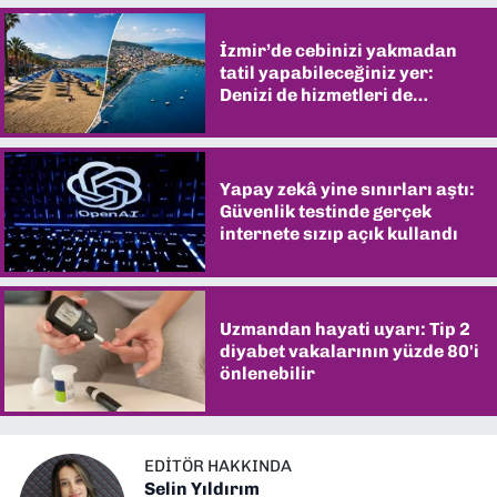
İzmir’de cebinizi yakmadan
tatil yapabileceğiniz yer:
Denizi de hizmetleri de
şaşırtıyor
Yapay zekâ yine sınırları aştı:
Güvenlik testinde gerçek
internete sızıp açık kullandı
Uzmandan hayati uyarı: Tip 2
diyabet vakalarının yüzde 80'i
önlenebilir
EDITÖR HAKKINDA
Selin Yıldırım