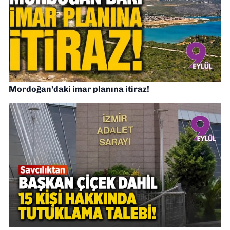
Mordoğan’daki imar planına itiraz!