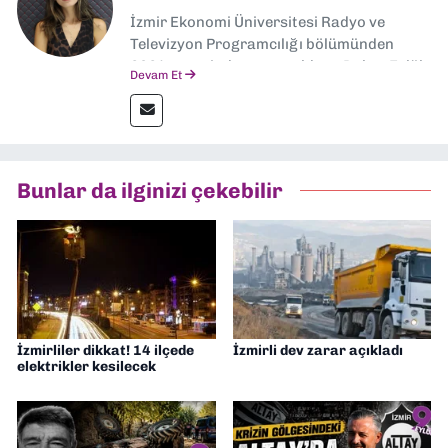
İzmir Ekonomi Üniversitesi Radyo ve
Televizyon Programcılığı bölümünden
2024 senesinde mezun oldum. Dokuz Eylül
Devam Et
Gazetesi'nde spor yazarlığı yaparken,
editörlük görevini de üstleniyorum.
Bunlar da ilginizi çekebilir
İzmirliler dikkat! 14 ilçede
İzmirli dev zarar açıkladı
elektrikler kesilecek