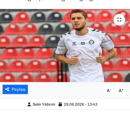
SAĞLIK
SPOR
TEKNOLOJİ
YAŞAM
YEREL YÖNETİMLER
Paylaş
-
+
A
A
Selin Yıldırım
29.06.2026 - 13:43