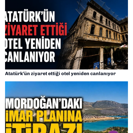
Atatürk’ün ziyaret ettiği otel yeniden canlanıyor