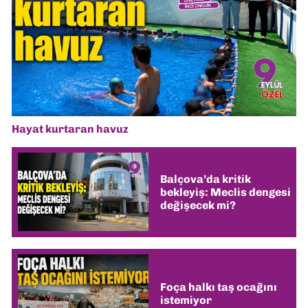
Hayat kurtaran havuz
Balçova’da kritik
bekleyiş: Meclis dengesi
değişecek mi?
Foça halkı taş ocağını
istemiyor