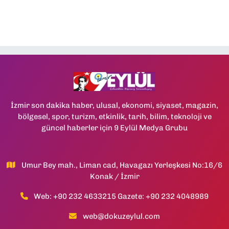
İzmir son dakika haber, ulusal, ekonomi, siyaset, magazin,
bölgesel, spor, turizm, etkinlik, tarih, bilim, teknoloji ve
güncel haberler için 9 Eylül Medya Grubu
Umur Bey mah., Liman cad, Havagazı Yerleşkesi No:16/6
Konak / İzmir
Web: +90 232 4633215 Gazete: +90 232 4048989
web@dokuzeylul.com