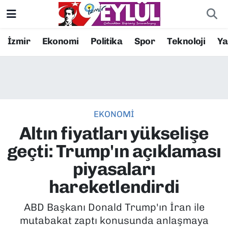
Resmi İlanlar
Konak Nöbetçi Eczaneler
İzmir
Ekonomi
Politika
Spor
Teknoloji
Y
BİLİM
Konak Hava Durumu
DÜNYA
Konak Trafik Yoğunluk Haritası
EKONOMİ
EĞİTİM
Süper Lig Puan Durumu ve Fikstür
Altın fiyatları yükselişe
EKONOMİ
Tüm Manşetler
geçti: Trump'ın açıklaması
piyasaları
KÜLTÜR SANAT
Son Dakika Haberleri
hareketlendirdi
MAGAZİN
Haber Arşivi
ABD Başkanı Donald Trump'ın İran ile
mutabakat zaptı konusunda anlaşmaya
POLİTİKA