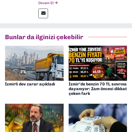
2024 senesinde mezun oldum. Dokuz Eylül
Devam Et
Gazetesi'nde spor yazarlığı yaparken,
editörlük görevini de üstleniyorum.
Bunlar da ilginizi çekebilir
İzmirli dev zarar açıkladı
İzmir’de benzin 70 TL sınırına
dayanıyor: Zam öncesi dikkat
çeken fark