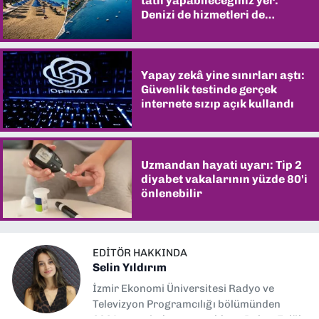
tatil yapabileceğiniz yer:
Denizi de hizmetleri de
şaşırtıyor
Yapay zekâ yine sınırları aştı:
Güvenlik testinde gerçek
internete sızıp açık kullandı
Uzmandan hayati uyarı: Tip 2
diyabet vakalarının yüzde 80'i
önlenebilir
EDITÖR HAKKINDA
Selin Yıldırım
İzmir Ekonomi Üniversitesi Radyo ve
Televizyon Programcılığı bölümünden