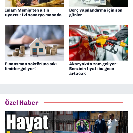
İslam Memiş’ten altın
Borç yapılandırma için son
uyarısı: İki senaryo masada
günler
Finansman sektörüne sıkı
Akaryakıta zam geliyor:
limitler geliyor!
Benzinin fiyatı bu gece
artacak
Özel Haber