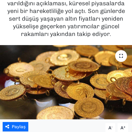
varıldığını açıklaması, küresel piyasalarda
yeni bir hareketliliğe yol açtı. Son günlerde
SAĞLIK
sert düşüş yaşayan altın fiyatları yeniden
yükselişe geçerken yatırımcılar güncel
SPOR
rakamları yakından takip ediyor.
TEKNOLOJİ
YAŞAM
YEREL YÖNETİMLER
Paylaş
-
+
A
A