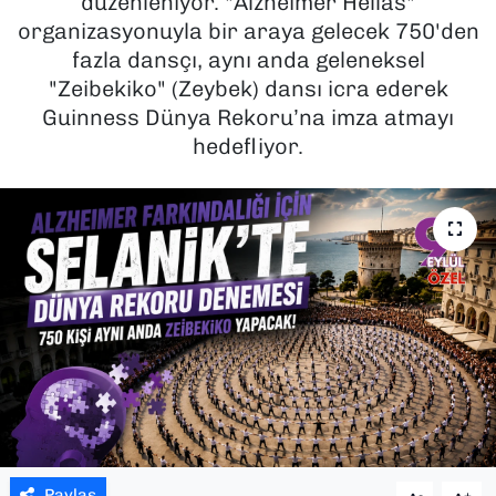
düzenleniyor. "Alzheimer Hellas"
organizasyonuyla bir araya gelecek 750'den
SAĞLIK
fazla dansçı, aynı anda geleneksel
"Zeibekiko" (Zeybek) dansı icra ederek
SPOR
Guinness Dünya Rekoru’na imza atmayı
hedefliyor.
TEKNOLOJİ
YAŞAM
YEREL YÖNETİMLER
Paylaş
-
+