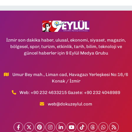
İzmir son dakika haber, ulusal, ekonomi, siyaset, magazin,
bölgesel, spor, turizm, etkinlik, tarih, bilim, teknoloji ve
güncel haberler için 9 Eylül Medya Grubu
Umur Bey mah., Liman cad, Havagazı Yerleşkesi No:16/6
Konak / İzmir
Web: +90 232 4633215 Gazete: +90 232 4048989
web@dokuzeylul.com