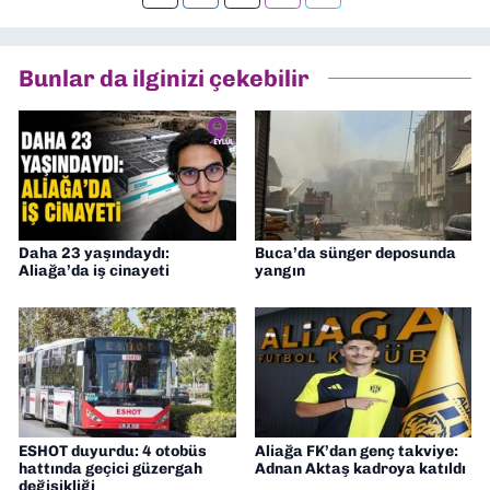
Bunlar da ilginizi çekebilir
Daha 23 yaşındaydı:
Buca’da sünger deposunda
Aliağa’da iş cinayeti
yangın
ESHOT duyurdu: 4 otobüs
Aliağa FK’dan genç takviye:
hattında geçici güzergah
Adnan Aktaş kadroya katıldı
değişikliği