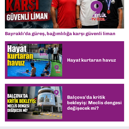
Bayraklı’da güreş, bağımlılığa karşı güvenli liman
Hayat kurtaran havuz
Balçova’da kritik
bekleyiş: Meclis dengesi
değişecek mi?