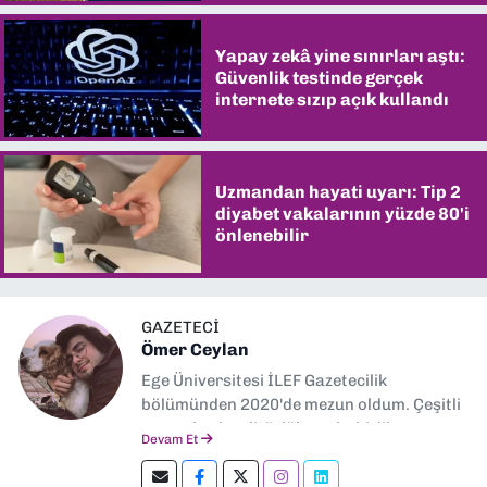
Yapay zekâ yine sınırları aştı:
Güvenlik testinde gerçek
internete sızıp açık kullandı
Uzmandan hayati uyarı: Tip 2
diyabet vakalarının yüzde 80'i
önlenebilir
GAZETECİ
Ömer Ceylan
Ege Üniversitesi İLEF Gazetecilik
bölümünden 2020'de mezun oldum. Çeşitli
gazetelerde editörlük, muhabirlik yaptım.
Devam Et
Şu an kültür-sanat muhabirliği ve
editörlük yapıyorum.