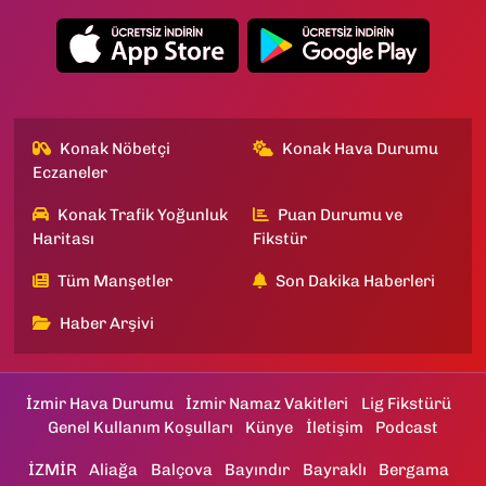
Konak Nöbetçi
Konak Hava Durumu
Eczaneler
Konak Trafik Yoğunluk
Puan Durumu ve
Haritası
Fikstür
Tüm Manşetler
Son Dakika Haberleri
Haber Arşivi
İzmir Hava Durumu
İzmir Namaz Vakitleri
Lig Fikstürü
Genel Kullanım Koşulları
Künye
İletişim
Podcast
İZMİR
Aliağa
Balçova
Bayındır
Bayraklı
Bergama