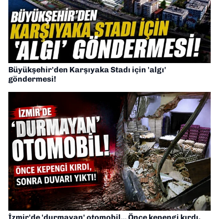
Büyükşehir'den Karşıyaka Stadı için 'algı'
göndermesi!
İzmir'de 'durmayan' otomobil... Önce kepengi kırdı,