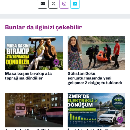
okumayı severim.
Bunlar da ilginizi çekebilir
Masa başını bırakıp ata
Gülistan Doku
toprağına döndüler
soruşturmasında yeni
gelişme: 2 dalgıç tutuklandı