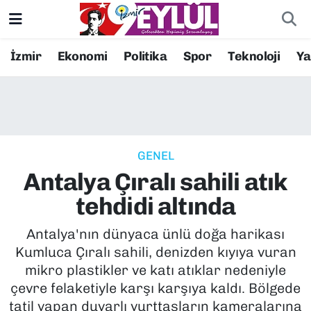
Resmi İlanlar
Konak Nöbetçi Eczaneler
İzmir
Ekonomi
Politika
Spor
Teknoloji
Y
BİLİM
Konak Hava Durumu
DÜNYA
Konak Trafik Yoğunluk Haritası
GENEL
EĞİTİM
Süper Lig Puan Durumu ve Fikstür
Antalya Çıralı sahili atık
EKONOMİ
Tüm Manşetler
tehdidi altında
KÜLTÜR SANAT
Son Dakika Haberleri
Antalya'nın dünyaca ünlü doğa harikası
Kumluca Çıralı sahili, denizden kıyıya vuran
MAGAZİN
Haber Arşivi
mikro plastikler ve katı atıklar nedeniyle
çevre felaketiyle karşı karşıya kaldı. Bölgede
POLİTİKA
tatil yapan duyarlı yurttaşların kameralarına