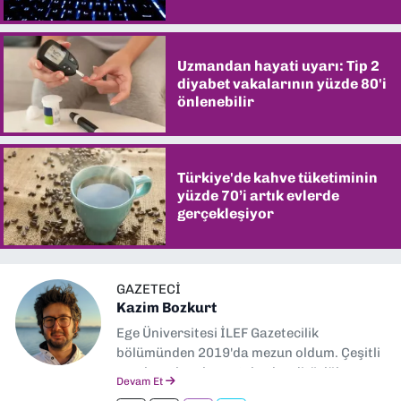
Uzmandan hayati uyarı: Tip 2
diyabet vakalarının yüzde 80'i
önlenebilir
Türkiye'de kahve tüketiminin
yüzde 70’i artık evlerde
gerçekleşiyor
GAZETECI
Kazim Bozkurt
Ege Üniversitesi İLEF Gazetecilik
bölümünden 2019'da mezun oldum. Çeşitli
yerel ve ulusal gazetelerde editörlük,
Devam Et
muhabirlik yaptım. Teknoloji bloglarını