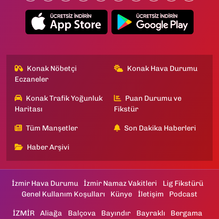
Konak Nöbetçi
Konak Hava Durumu
Eczaneler
Konak Trafik Yoğunluk
Puan Durumu ve
Haritası
Fikstür
Tüm Manşetler
Son Dakika Haberleri
Haber Arşivi
İzmir Hava Durumu
İzmir Namaz Vakitleri
Lig Fikstürü
Genel Kullanım Koşulları
Künye
İletişim
Podcast
İZMİR
Aliağa
Balçova
Bayındır
Bayraklı
Bergama