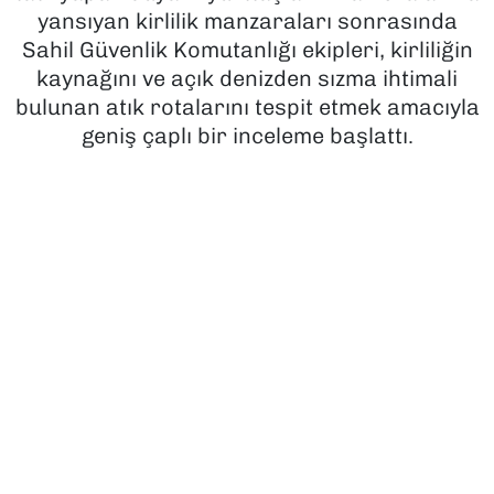
yansıyan kirlilik manzaraları sonrasında
SAĞLIK
Sahil Güvenlik Komutanlığı ekipleri, kirliliğin
kaynağını ve açık denizden sızma ihtimali
SPOR
bulunan atık rotalarını tespit etmek amacıyla
geniş çaplı bir inceleme başlattı.
TEKNOLOJİ
YAŞAM
YEREL YÖNETİMLER