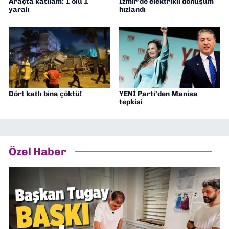
Araçta katliam: 1 ölü 1
İzmir’de elektrikli dönüşüm
yaralı
hızlandı
Dört katlı bina çöktü!
YENİ Parti’den Manisa
tepkisi
Özel Haber