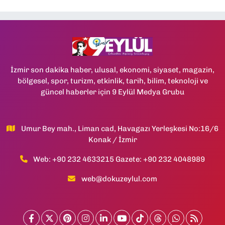
İzmir son dakika haber, ulusal, ekonomi, siyaset, magazin,
bölgesel, spor, turizm, etkinlik, tarih, bilim, teknoloji ve
güncel haberler için 9 Eylül Medya Grubu
Umur Bey mah., Liman cad, Havagazı Yerleşkesi No:16/6
Konak / İzmir
Web: +90 232 4633215 Gazete: +90 232 4048989
web@dokuzeylul.com