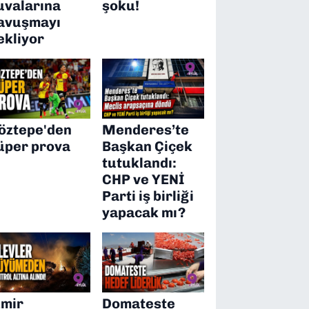
uvalarına
şoku!
avuşmayı
ekliyor
öztepe'den
Menderes’te
üper prova
Başkan Çiçek
tutuklandı:
CHP ve YENİ
Parti iş birliği
yapacak mı?
zmir
Domateste