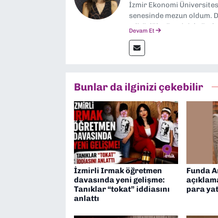
İzmir Ekonomi Üniversite
senesinde mezun oldum. Do
editörlük görevini de üstl
Devam Et
Bunlar da ilginizi çekebilir
İzmirli Irmak öğretmen
Funda A
davasında yeni gelişme:
açıklama
Tanıklar “tokat” iddiasını
para ya
anlattı