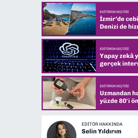
EDITÖRÜN SEÇTIĞI
İzmir’de ceb
Denizi de hiz
EDITÖRÜN SEÇTIĞI
Yapay zekâ yi
gerçek intern
EDITÖRÜN SEÇTIĞI
Uzmandan hay
yüzde 80'i ön
EDITÖR HAKKINDA
Selin Yıldırım