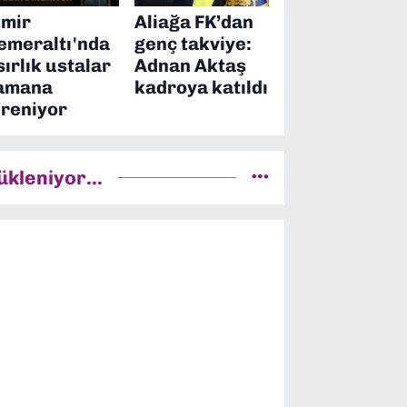
zmir
Aliağa FK’dan
emeraltı'nda
genç takviye:
sırlık ustalar
Adnan Aktaş
amana
kadroya katıldı
ireniyor
ükleniyor...