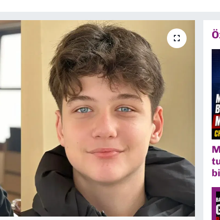
Ö
M
t
b