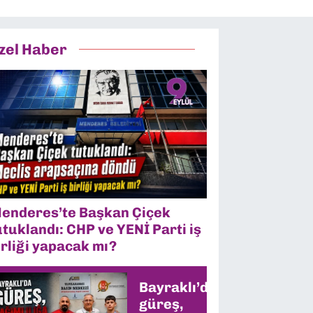
zel Haber
enderes’te Başkan Çiçek
utuklandı: CHP ve YENİ Parti iş
irliği yapacak mı?
Bayraklı’da
güreş,