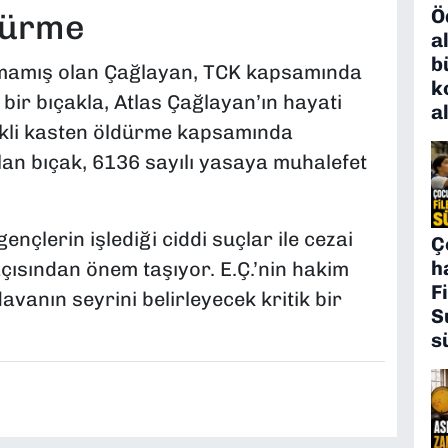
Ö
ldürme
a
b
urmamış olan Çağlayan, TCK kapsamında
k
i bir bıçakla, Atlas Çağlayan’ın hayati
a
likli kasten öldürme kapsamında
ılan bıçak, 6136 sayılı yasaya muhalefet
nçlerin işlediği ciddi suçlar ile cezai
Ç
h
açısından önem taşıyor. E.Ç.’nin hakim
F
vanın seyrini belirleyecek kritik bir
S
s