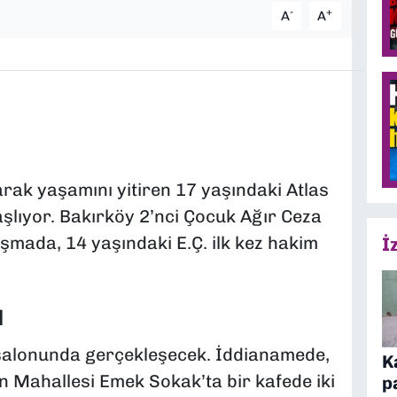
-
+
A
A
rak yaşamını yitiren 17 yaşındaki Atlas
aşlıyor. Bakırköy 2’nci Çocuk Ağır Ceza
ada, 14 yaşındaki E.Ç. ilk kez hakim
İ
ı
salonunda gerçekleşecek. İddianamede,
K
Mahallesi Emek Sokak’ta bir kafede iki
p