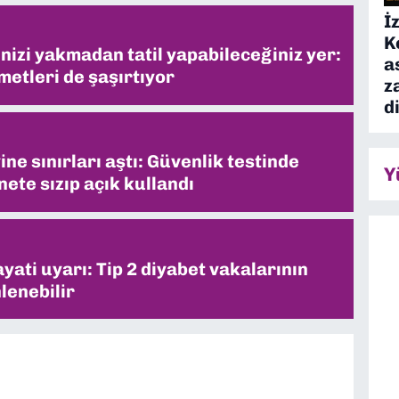
İ
K
inizi yakmadan tatil yapabileceğiniz yer:
a
metleri de şaşırtıyor
z
d
ne sınırları aştı: Güvenlik testinde
Y
ete sızıp açık kullandı
ati uyarı: Tip 2 diyabet vakalarının
lenebilir