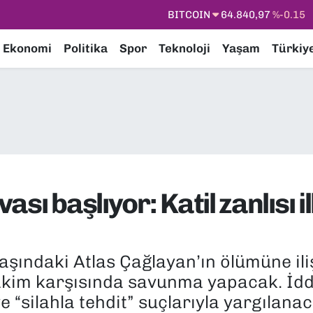
DOLAR
47,7436
%0.18
EURO
55,2510
%0.32
Ekonomi
Politika
Spor
Teknoloji
Yaşam
Türkiy
STERLİN
64,4811
%0.38
GRAM ALTIN
6660.55
%0
BİST100
13.779
%-14
BITCOIN
64.840,97
%-0.15
sı başlıyor: Katil zanlısı 
şındaki Atlas Çağlayan’ın ölümüne ili
 hakim karşısında savunma yapacak. İdd
e “silahla tehdit” suçlarıyla yargılanaca