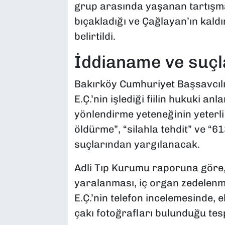
grup arasında yaşanan tartışma 
bıçakladığı ve Çağlayan’ın kaldı
belirtildi.
İddianame ve suç
Bakırköy Cumhuriyet Başsavcılı
E.Ç.’nin işlediği fiilin hukuki an
yönlendirme yeteneğinin yeterli 
öldürme”, “silahla tehdit” ve “6
suçlarından yargılanacak.
Adli Tıp Kurumu raporuna göre, 
yaralanması, iç organ zedelenme
E.Ç.’nin telefon incelemesinde, e
çakı fotoğrafları bulunduğu tespi