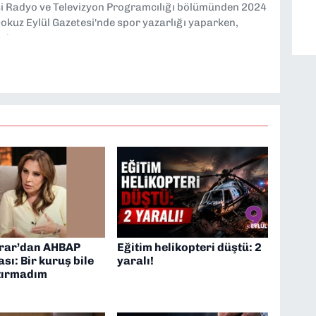
si Radyo ve Televizyon Programcılığı bölümünden 2024
kuz Eylül Gazetesi'nde spor yazarlığı yaparken,
eniyorum.
rar’dan AHBAP
Eğitim helikopteri düştü: 2
sı: Bir kuruş bile
yaralı!
tırmadım