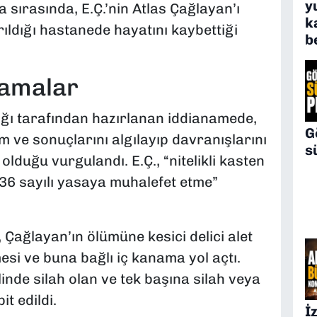
y
sırasında, E.Ç.’nin Atlas Çağlayan’ı
k
rıldığı hastanede hayatını kaybettiği
b
lamalar
ğı tarafından hazırlanan iddianamede,
G
lam ve sonuçlarını algılayıp davranışlarını
s
olduğu vurgulandı. E.Ç., “nitelikli kasten
136 sayılı yasaya muhalefet etme”
Çağlayan’ın ölümüne kesici delici alet
si ve buna bağlı iç kanama yol açtı.
linde silah olan ve tek başına silah veya
t edildi.
İ