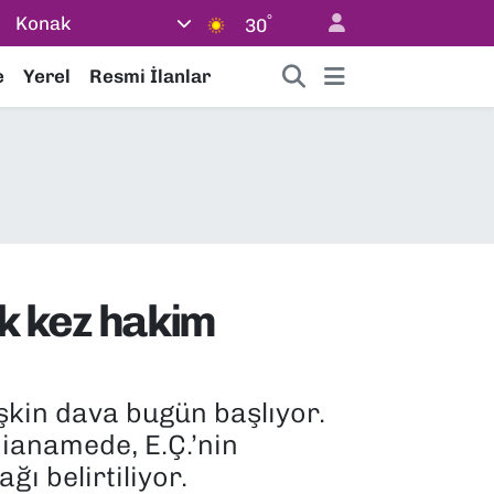
°
Konak
30
e
Yerel
Resmi İlanlar
ilk kez hakim
şkin dava bugün başlıyor.
ianamede, E.Ç.’nin
ğı belirtiliyor.