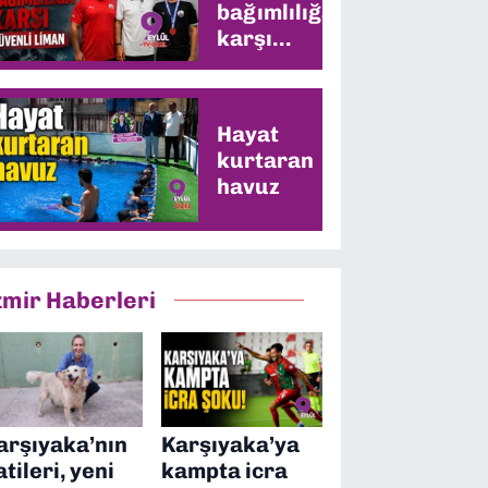
bağımlılığa
karşı
güvenli
liman
Hayat
kurtaran
havuz
zmir Haberleri
arşıyaka’nın
Karşıyaka’ya
atileri, yeni
kampta icra