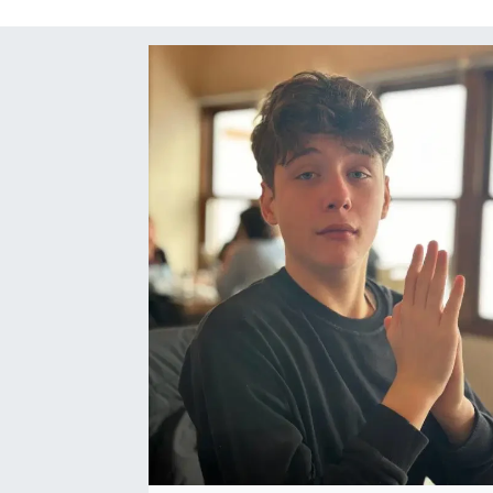
SAĞLIK
SPOR
TEKNOLOJİ
YAŞAM
YEREL YÖNETİMLER