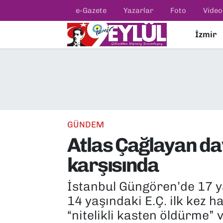
e-Gazete
Yazarlar
Foto
Video
İzmir
Resmi İlanlar
Konak Nöbetçi Eczaneler
BİLİM
Konak Hava Durumu
DÜNYA
Konak Trafik Yoğunluk Haritası
EĞİTİM
Süper Lig Puan Durumu ve Fikstür
GÜNDEM
Atlas Çağlayan dava
EKONOMİ
Tüm Manşetler
karşısında
KÜLTÜR SANAT
Son Dakika Haberleri
İstanbul Güngören’de 17 ya
MAGAZİN
Haber Arşivi
14 yaşındaki E.Ç. ilk kez
“nitelikli kasten öldürme” v
POLİTİKA