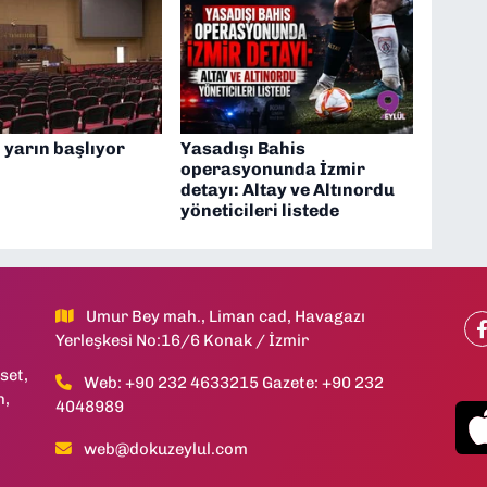
l yarın başlıyor
Yasadışı Bahis
operasyonunda İzmir
detayı: Altay ve Altınordu
yöneticileri listede
Umur Bey mah., Liman cad, Havagazı
Yerleşkesi No:16/6 Konak / İzmir
set,
Web: +90 232 4633215 Gazete: +90 232
h,
4048989
web@dokuzeylul.com