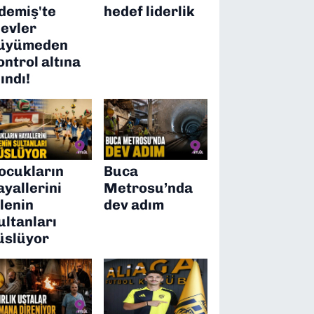
demiş'te
hedef liderlik
levler
üyümeden
ontrol altına
lındı!
ocukların
Buca
ayallerini
Metrosu’nda
ilenin
dev adım
ultanları
üslüyor