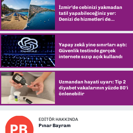
İzmir’de cebinizi yakmadan
tatil yapabileceğiniz yer:
Denizi de hizmetleri de
şaşırtıyor
Yapay zekâ yine sınırları aştı:
Güvenlik testinde gerçek
internete sızıp açık kullandı
Uzmandan hayati uyarı: Tip 2
diyabet vakalarının yüzde 80'i
önlenebilir
EDITÖR HAKKINDA
Pınar Bayram