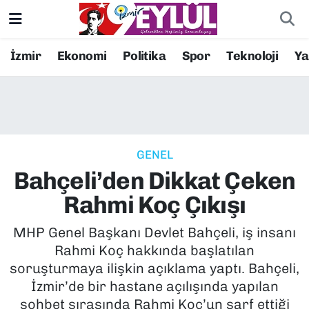
Resmi İlanlar
Konak Nöbetçi Eczaneler
İzmir
Ekonomi
Politika
Spor
Teknoloji
Y
BİLİM
Konak Hava Durumu
DÜNYA
Konak Trafik Yoğunluk Haritası
GENEL
EĞİTİM
Süper Lig Puan Durumu ve Fikstür
Bahçeli’den Dikkat Çeken
EKONOMİ
Tüm Manşetler
Rahmi Koç Çıkışı
KÜLTÜR SANAT
Son Dakika Haberleri
MHP Genel Başkanı Devlet Bahçeli, iş insanı
Rahmi Koç hakkında başlatılan
MAGAZİN
Haber Arşivi
soruşturmaya ilişkin açıklama yaptı. Bahçeli,
İzmir’de bir hastane açılışında yapılan
POLİTİKA
sohbet sırasında Rahmi Koç’un sarf ettiği