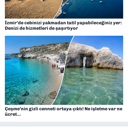
İzmir’de cebinizi yakmadan tatil yapabileceğiniz yer:
Denizi de hizmetleri de şaşırtıyor
Çeşme’nin gizli cenneti ortaya çıktı! Ne işletme var ne
ücret…