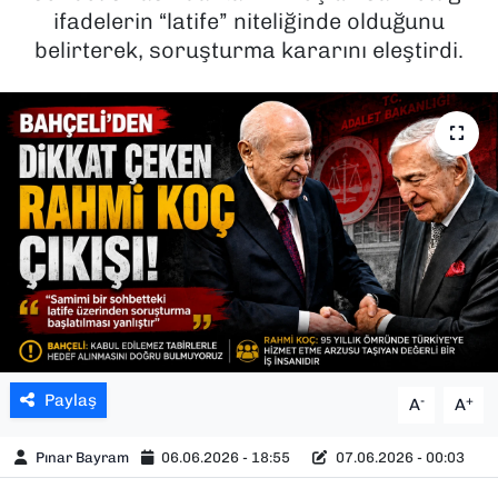
ifadelerin “latife” niteliğinde olduğunu
SAĞLIK
belirterek, soruşturma kararını eleştirdi.
SPOR
TEKNOLOJİ
YAŞAM
YEREL YÖNETİMLER
Paylaş
-
+
A
A
Pınar Bayram
06.06.2026 - 18:55
07.06.2026 - 00:03