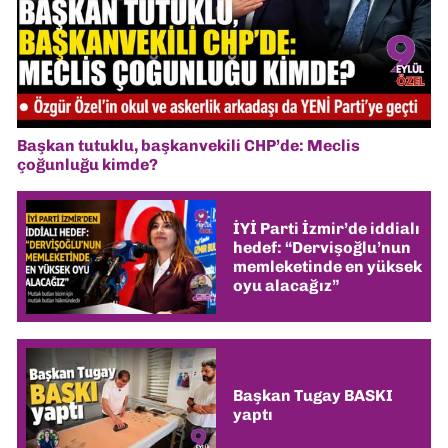
Başkan tutuklu, başkanvekili CHP’de: Meclis
çoğunluğu kimde?
İYİ Parti İzmir’de iddialı
hedef: “Dervişoğlu’nun
memleketinde en yüksek
oyu alacağız”
Başkan Tugay BASKI
yaptı