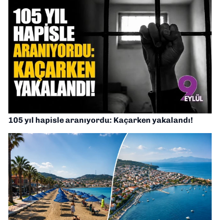
105 yıl hapisle aranıyordu: Kaçarken yakalandı!