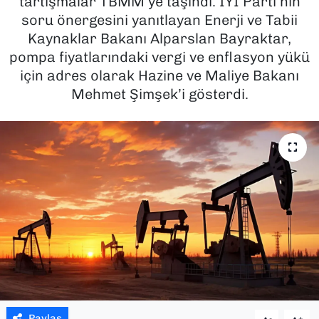
tartışmalar TBMM’ye taşındı. İYİ Parti’nin
soru önergesini yanıtlayan Enerji ve Tabii
SAĞLIK
Kaynaklar Bakanı Alparslan Bayraktar,
pompa fiyatlarındaki vergi ve enflasyon yükü
SPOR
için adres olarak Hazine ve Maliye Bakanı
Mehmet Şimşek’i gösterdi.
TEKNOLOJİ
YAŞAM
YEREL YÖNETİMLER
Paylaş
-
+