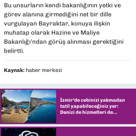
Bu unsurların kendi bakanlığının yetki ve
görev alanına girmediğini net bir dille
vurgulayan Bayraktar, konuya ilişkin
muhatap olarak Hazine ve Maliye
Bakanlığı’ndan görüş alınması gerektiğini
belirtti.
Kaynak:
haber merkezi
İzmir’de cebinizi yakmadan
tatil yapabileceğiniz yer:
Denizi de hizmetleri de
şaşırtıyor