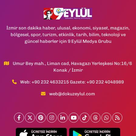
İzmir son dakika haber, ulusal, ekonomi, siyaset, magazin,
bölgesel, spor, turizm, etkinlik, tarih, bilim, teknoloji ve
güncel haberler için 9 Eylül Medya Grubu
Umur Bey mah., Liman cad, Havagazı Yerleşkesi No:16/6
Konak / İzmir
Web: +90 232 4633215 Gazete: +90 232 4048989
web@dokuzeylul.com