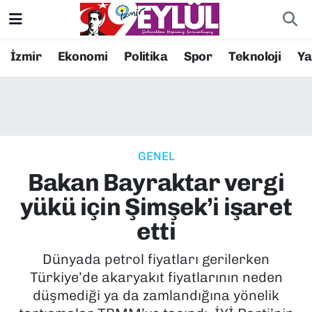
Resmi İlanlar
Konak Nöbetçi Eczaneler
İzmir
Ekonomi
Politika
Spor
Teknoloji
Y
BİLİM
Konak Hava Durumu
DÜNYA
Konak Trafik Yoğunluk Haritası
GENEL
EĞİTİM
Süper Lig Puan Durumu ve Fikstür
Bakan Bayraktar vergi
EKONOMİ
Tüm Manşetler
yükü için Şimşek’i işaret
etti
KÜLTÜR SANAT
Son Dakika Haberleri
Dünyada petrol fiyatları gerilerken
MAGAZİN
Haber Arşivi
Türkiye’de akaryakıt fiyatlarının neden
düşmediği ya da zamlandığına yönelik
POLİTİKA