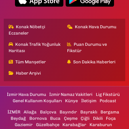
Konak Nöbetçi
Konak Hava Durumu
Eczaneler
Konak Trafik Yoğunluk
Puan Durumu ve
Haritası
Fikstür
Tüm Manşetler
Son Dakika Haberleri
Haber Arşivi
İzmir Hava Durumu
İzmir Namaz Vakitleri
Lig Fikstürü
Genel Kullanım Koşulları
Künye
İletişim
Podcast
İZMİR
Aliağa
Balçova
Bayındır
Bayraklı
Bergama
Beydağ
Bornova
Buca
Çeşme
Çiğli
Dikili
Foça
Gaziemir
Güzelbahçe
Karabağlar
Karaburun