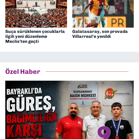
Suça sürüklenen çocuklarla
Galatasaray, son provada
ilgili yeni düzenleme
Villarreal’e yenildi
Meclis'ten geçti
Özel Haber