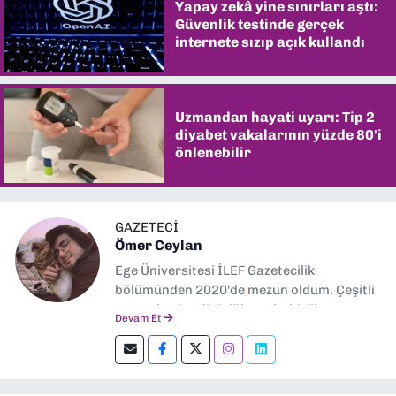
Yapay zekâ yine sınırları aştı:
Güvenlik testinde gerçek
internete sızıp açık kullandı
Uzmandan hayati uyarı: Tip 2
diyabet vakalarının yüzde 80'i
önlenebilir
GAZETECİ
Ömer Ceylan
Ege Üniversitesi İLEF Gazetecilik
bölümünden 2020'de mezun oldum. Çeşitli
gazetelerde editörlük, muhabirlik yaptım.
Devam Et
Şu an kültür-sanat muhabirliği ve
editörlük yapıyorum.