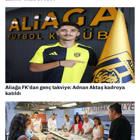
Aliağa FK’dan genç takviye: Adnan Aktaş kadroya
katıldı