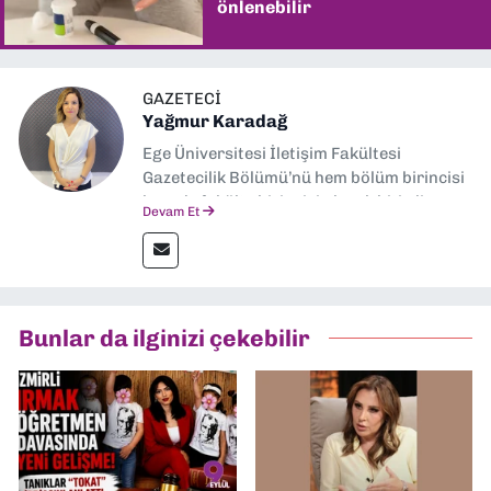
önlenebilir
GAZETECI
Yağmur Karadağ
Ege Üniversitesi İletişim Fakültesi
Gazetecilik Bölümü’nü hem bölüm birincisi
hem de fakülte birincisi olarak bitirdim.
Devam Et
Ardından Ege Üniversitesi'nde “Siyasal
İletişim” üzerine yüksek lisans eğitimimi
tamamladım. Halen aynı anabilim dalında
“İklim Krizi Haberciliği” üzerine doktora
eğitimim sürüyor. 9 Eylül'de “Haber
Bunlar da ilginizi çekebilir
Müdürü” olarak görev almaktayım. Hak
odaklı haberciliğe dair çalışmalar
yapıyorum