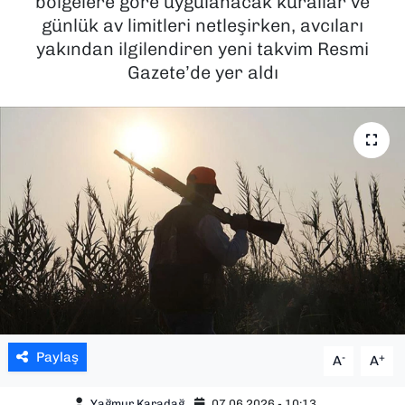
bölgelere göre uygulanacak kurallar ve
günlük av limitleri netleşirken, avcıları
SAĞLIK
yakından ilgilendiren yeni takvim Resmi
Gazete’de yer aldı
SPOR
TEKNOLOJİ
YAŞAM
YEREL YÖNETİMLER
Paylaş
-
+
A
A
Yağmur Karadağ
07.06.2026 - 10:13