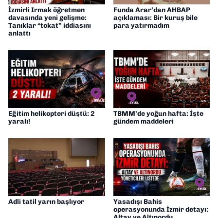
İzmirli Irmak öğretmen
Funda Arar’dan AHBAP
davasında yeni gelişme:
açıklaması: Bir kuruş bile
Tanıklar “tokat” iddiasını
para yatırmadım
anlattı
Eğitim helikopteri düştü: 2
TBMM’de yoğun hafta: İşte
yaralı!
gündem maddeleri
Adli tatil yarın başlıyor
Yasadışı Bahis
operasyonunda İzmir detayı:
Altay ve Altınordu