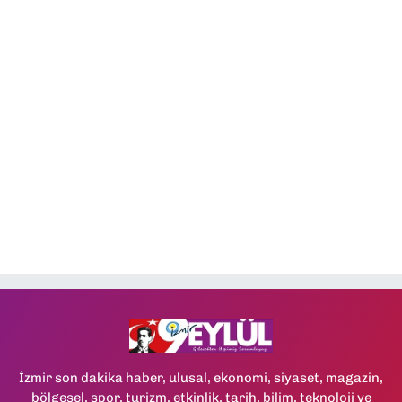
İzmir son dakika haber, ulusal, ekonomi, siyaset, magazin,
bölgesel, spor, turizm, etkinlik, tarih, bilim, teknoloji ve