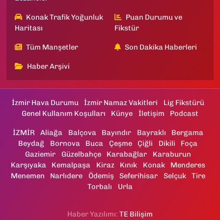
Konak Trafik Yoğunluk
Puan Durumu ve
Haritası
Fikstür
Tüm Manşetler
Son Dakika Haberleri
Haber Arşivi
İzmir Hava Durumu
İzmir Namaz Vakitleri
Lig Fikstürü
Genel Kullanım Koşulları
Künye
İletişim
Podcast
İZMİR
Aliağa
Balçova
Bayındır
Bayraklı
Bergama
Beydağ
Bornova
Buca
Çeşme
Çiğli
Dikili
Foça
Gaziemir
Güzelbahçe
Karabağlar
Karaburun
Karşıyaka
Kemalpaşa
Kiraz
Kınık
Konak
Menderes
Menemen
Narlıdere
Ödemiş
Seferihisar
Selçuk
Tire
Torbalı
Urla
Haber Yazılımı:
TE Bilişim