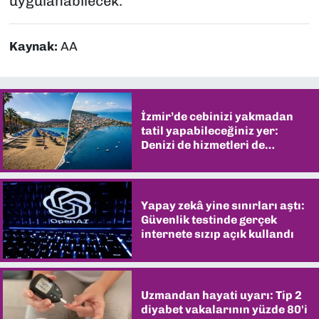
uygulanabilecek.
Kaynak:
AA
İzmir’de cebinizi yakmadan
tatil yapabileceğiniz yer:
Denizi de hizmetleri de
şaşırtıyor
Yapay zekâ yine sınırları aştı:
Güvenlik testinde gerçek
internete sızıp açık kullandı
Uzmandan hayati uyarı: Tip 2
diyabet vakalarının yüzde 80'i