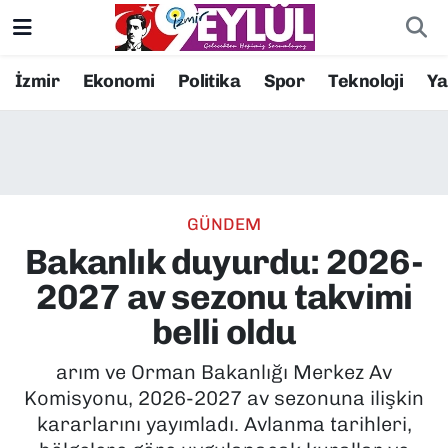
Resmi İlanlar
Konak Nöbetçi Eczaneler
İzmir
Ekonomi
Politika
Spor
Teknoloji
Y
BİLİM
Konak Hava Durumu
DÜNYA
Konak Trafik Yoğunluk Haritası
GÜNDEM
EĞİTİM
Süper Lig Puan Durumu ve Fikstür
Bakanlık duyurdu: 2026-
EKONOMİ
Tüm Manşetler
2027 av sezonu takvimi
belli oldu
KÜLTÜR SANAT
Son Dakika Haberleri
arım ve Orman Bakanlığı Merkez Av
MAGAZİN
Haber Arşivi
Komisyonu, 2026-2027 av sezonuna ilişkin
kararlarını yayımladı. Avlanma tarihleri,
POLİTİKA