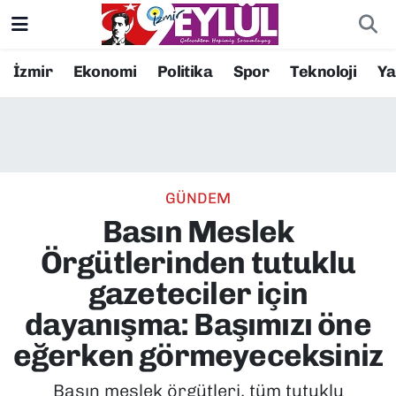
Resmi İlanlar
Konak Nöbetçi Eczaneler
İzmir
Ekonomi
Politika
Spor
Teknoloji
Y
BİLİM
Konak Hava Durumu
DÜNYA
Konak Trafik Yoğunluk Haritası
GÜNDEM
EĞİTİM
Süper Lig Puan Durumu ve Fikstür
Basın Meslek
EKONOMİ
Tüm Manşetler
Örgütlerinden tutuklu
gazeteciler için
KÜLTÜR SANAT
Son Dakika Haberleri
dayanışma: Başımızı öne
MAGAZİN
Haber Arşivi
eğerken görmeyeceksiniz
POLİTİKA
Basın meslek örgütleri, tüm tutuklu