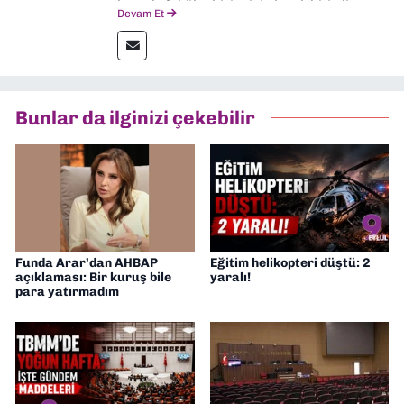
hem de fakülte birincisi olarak bitirdim.
Devam Et
Ardından Ege Üniversitesi'nde “Siyasal
İletişim” üzerine yüksek lisans eğitimimi
tamamladım. Halen aynı anabilim dalında
“İklim Krizi Haberciliği” üzerine doktora
eğitimim sürüyor. 9 Eylül'de “Haber
Bunlar da ilginizi çekebilir
Müdürü” olarak görev almaktayım. Hak
odaklı haberciliğe dair çalışmalar
yapıyorum
Funda Arar’dan AHBAP
Eğitim helikopteri düştü: 2
açıklaması: Bir kuruş bile
yaralı!
para yatırmadım