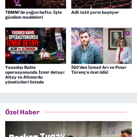
TBMM’de yoğun hafta: İşte
Adli tatil yarın başlıyor
gündem maddeleri
Yasadışı Bahis
İGC'den İsmail Arı ve Pınar
operasyonunda İzmir detayı:
Türenç'e özel ödül
Altay ve Altınordu
yöneticileri listede
Özel Haber