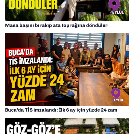
Masa başını bırakıp ata toprağına döndüler
Buca’da TİS imzalandı: İlk 6 ay için yüzde 24 zam