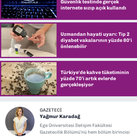
Güvenlik testinde gerçek
internete sızıp açık kullandı
Uzmandan hayati uyarı: Tip 2
diyabet vakalarının yüzde 80'i
önlenebilir
Türkiye'de kahve tüketiminin
yüzde 70’i artık evlerde
gerçekleşiyor
GAZETECI
Yağmur Karadağ
Ege Üniversitesi İletişim Fakültesi
Gazetecilik Bölümü’nü hem bölüm birincisi