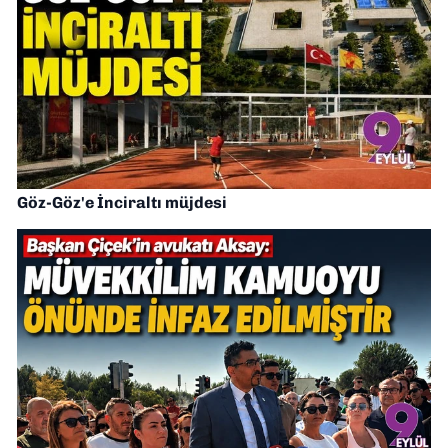
Göz-Göz'e İnciraltı müjdesi