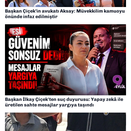
Başkan Çiçek’in avukatı Aksay: Müvekkilim kamuoyu
önünde infaz edilmiştir
Başkan İlkay Çiçek'ten suç duyurusu: Yapay zekâ ile
üretilen sahte mesajlar yargıya taşındı