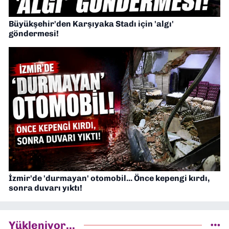
Büyükşehir'den Karşıyaka Stadı için 'algı'
göndermesi!
İzmir'de 'durmayan' otomobil... Önce kepengi kırdı,
sonra duvarı yıktı!
Yükleniyor...