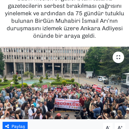
gazetecilerin serbest bırakılması çağrısını
SAĞLIK
yinelemek ve ardından da 75 gündür tutuklu
bulunan BirGün Muhabiri İsmail Arı’nın
SPOR
duruşmasını izlemek üzere Ankara Adliyesi
önünde bir araya geldi.
TEKNOLOJİ
YAŞAM
YEREL YÖNETİMLER
Paylaş
-
+
A
A