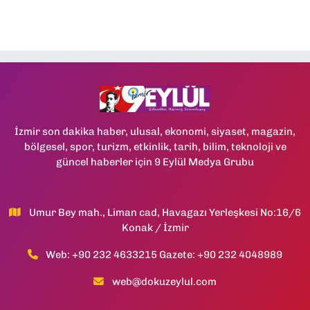
İzmir son dakika haber, ulusal, ekonomi, siyaset, magazin,
bölgesel, spor, turizm, etkinlik, tarih, bilim, teknoloji ve
güncel haberler için 9 Eylül Medya Grubu
Umur Bey mah., Liman cad, Havagazı Yerleşkesi No:16/6
Konak / İzmir
Web: +90 232 4633215 Gazete: +90 232 4048989
web@dokuzeylul.com