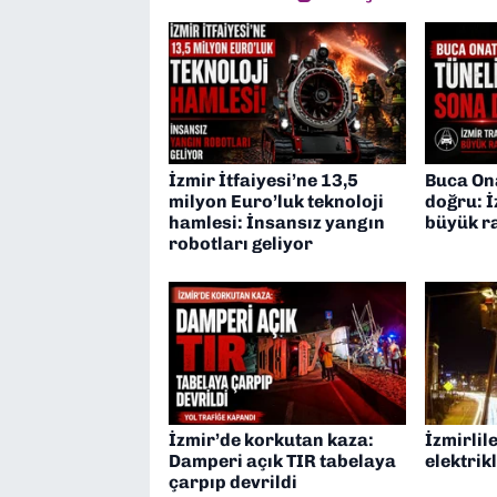
İzmir İtfaiyesi’ne 13,5
Buca On
milyon Euro’luk teknoloji
doğru: İ
hamlesi: İnsansız yangın
büyük r
robotları geliyor
İzmir’de korkutan kaza:
İzmirlil
Damperi açık TIR tabelaya
elektrik
çarpıp devrildi