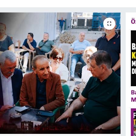
Ö
B
M