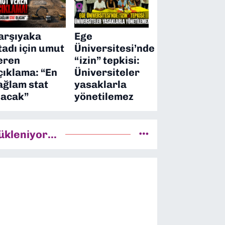
arşıyaka
Ege
tadı için umut
Üniversitesi’nde
eren
“izin” tepkisi:
çıklama: “En
Üniversiteler
ağlam stat
yasaklarla
lacak”
yönetilemez
ükleniyor...