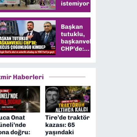
istemiyor
Başkan
tutuklu,
başkanvekili
CHP’de:
Meclis
çoğunluğu
kimde?
zmir Haberleri
uca Onat
Tire’de traktör
üneli’nde
kazası: 65
ona doğru:
yaşındaki