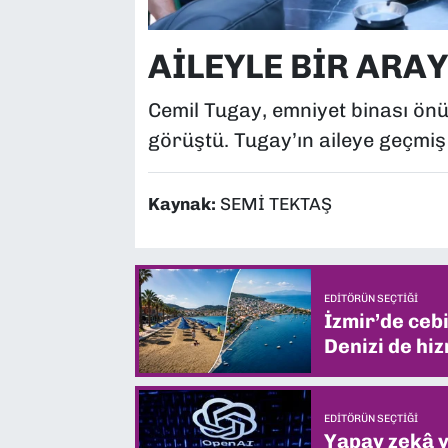
AİLEYLE BİR ARAY
Cemil Tugay, emniyet binası önün
görüştü. Tugay’ın aileye geçmiş ol
Kaynak:
SEMİ TEKTAŞ
EDITÖRÜN SEÇTIĞI
İzmir’de ceb
Denizi de hiz
EDITÖRÜN SEÇTIĞI
Yapay zekâ yi