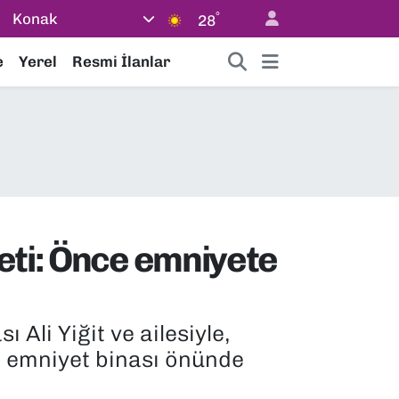
°
Konak
28
e
Yerel
Resmi İlanlar
eti: Önce emniyete
Ali Yiğit ve ailesiyle,
ki emniyet binası önünde