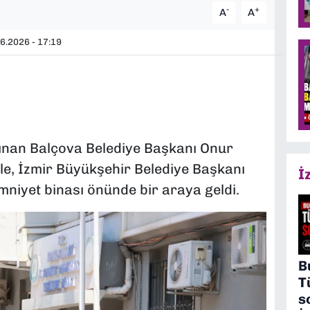
-
+
A
A
6.2026 - 17:19
lınan Balçova Belediye Başkanı Onur
siyle, İzmir Büyükşehir Belediye Başkanı
İ
emniyet binası önünde bir araya geldi.
B
T
s