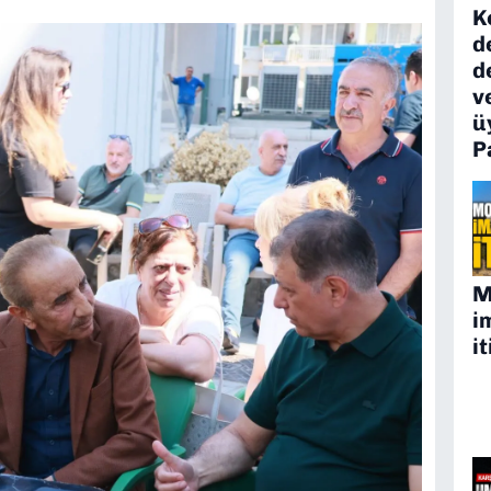
K
d
d
v
ü
P
M
i
it