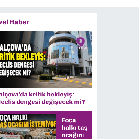
zel Haber
alçova’da kritik bekleyiş:
eclis dengesi değişecek mi?
Foça
halkı taş
ocağını