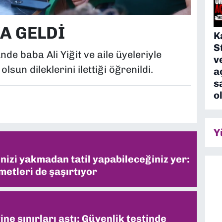
A GELDİ
K
S
de baba Ali Yiğit ve aile üyeleriyle
v
sun dileklerini ilettiği öğrenildi.
a
s
o
Y
inizi yakmadan tatil yapabileceğiniz yer:
metleri de şaşırtıyor
ne sınırları aştı: Güvenlik testinde