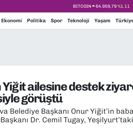
DOLAR
47,7436
%0.18
EURO
55,2510
%0.32
Ekonomi
Politika
Spor
Teknoloji
Yaşam
Türkiy
STERLİN
64,4811
%0.38
GRAM ALTIN
6660.55
%0.03
BİST100
13.779
%-14
BITCOIN
64.959,79
%1.11
iğit ailesine destek ziyar
siyle görüştü
a Belediye Başkanı Onur Yiğit’in babası 
Başkanı Dr. Cemil Tugay, Yeşilyurt’ta