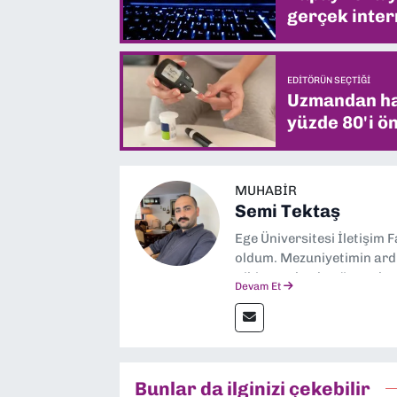
gerçek intern
EDITÖRÜN SEÇTIĞI
Uzmandan hay
yüzde 80'i ön
MUHABIR
Semi Tektaş
Ege Üniversitesi İletişim 
oldum. Mezuniyetimin ardı
gibi yayınlarda görev ala
Devam Et
yana ise Dokuz Eylül Gaze
Bunlar da ilginizi çekebilir