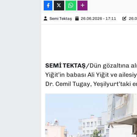
Semi Tektaş
26.06.2026 - 17:11
26.0
SEMİ TEKTAŞ/
Dün gözaltına a
Yiğit’in babası Ali Yiğit ve aile
Dr. Cemil Tugay, Yeşilyurt’taki 