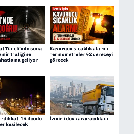
at Tüneli’nde sona
Kavurucu sıcaklık alarmı:
zmir trafiğine
Termometreler 42 dereceyi
ahatlama geliyor
görecek
er dikkat! 14 ilçede
İzmirli dev zarar açıkladı
ler kesilecek