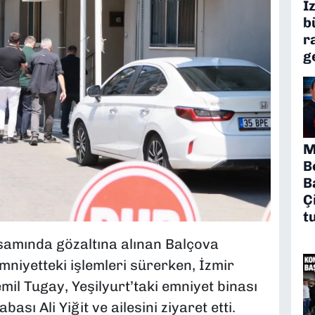
İ
b
r
g
M
B
B
Ç
t
amında gözaltına alınan Balçova
mniyetteki işlemleri sürerken, İzmir
il Tugay, Yeşilyurt’taki emniyet binası
sı Ali Yiğit ve ailesini ziyaret etti.