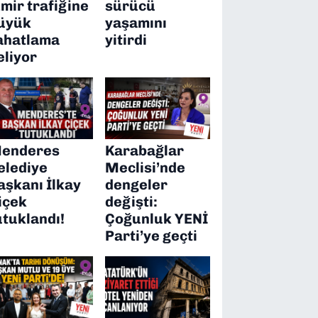
zmir trafiğine
sürücü
üyük
yaşamını
ahatlama
yitirdi
eliyor
enderes
Karabağlar
elediye
Meclisi’nde
aşkanı İlkay
dengeler
içek
değişti:
utuklandı!
Çoğunluk YENİ
Parti’ye geçti