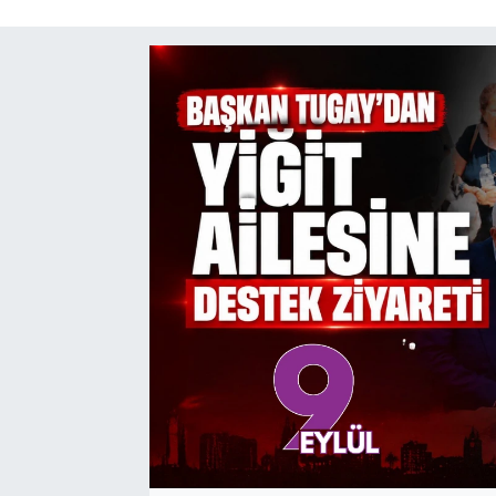
SAĞLIK
SPOR
TEKNOLOJİ
YAŞAM
YEREL YÖNETİMLER