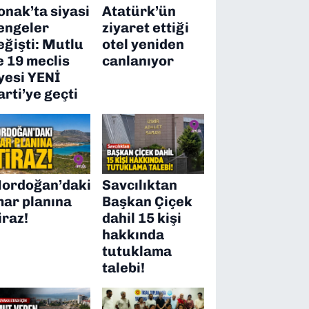
onak’ta siyasi
Atatürk’ün
engeler
ziyaret ettiği
eğişti: Mutlu
otel yeniden
e 19 meclis
canlanıyor
yesi YENİ
arti’ye geçti
ordoğan’daki
Savcılıktan
mar planına
Başkan Çiçek
iraz!
dahil 15 kişi
hakkında
tutuklama
talebi!