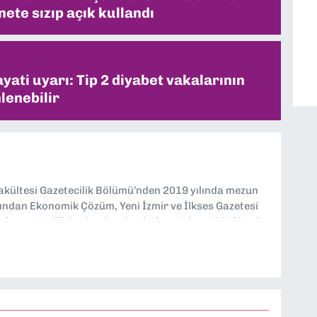
ete sızıp açık kullandı
ati uyarı: Tip 2 diyabet vakalarının
lenebilir
Fakültesi Gazetecilik Bölümü’nden 2019 yılında mezun
ndan Ekonomik Çözüm, Yeni İzmir ve İlkses Gazetesi
rak gazetecilik kariyerime başladım. Şubat 2026’dan bu
tesi’nde politika ve ekonomi muhabirliği yapıyorum.