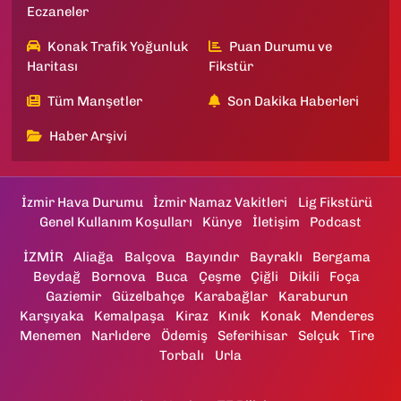
Eczaneler
Konak Trafik Yoğunluk
Puan Durumu ve
Haritası
Fikstür
Tüm Manşetler
Son Dakika Haberleri
Haber Arşivi
İzmir Hava Durumu
İzmir Namaz Vakitleri
Lig Fikstürü
Genel Kullanım Koşulları
Künye
İletişim
Podcast
İZMİR
Aliağa
Balçova
Bayındır
Bayraklı
Bergama
Beydağ
Bornova
Buca
Çeşme
Çiğli
Dikili
Foça
Gaziemir
Güzelbahçe
Karabağlar
Karaburun
Karşıyaka
Kemalpaşa
Kiraz
Kınık
Konak
Menderes
Menemen
Narlıdere
Ödemiş
Seferihisar
Selçuk
Tire
Torbalı
Urla