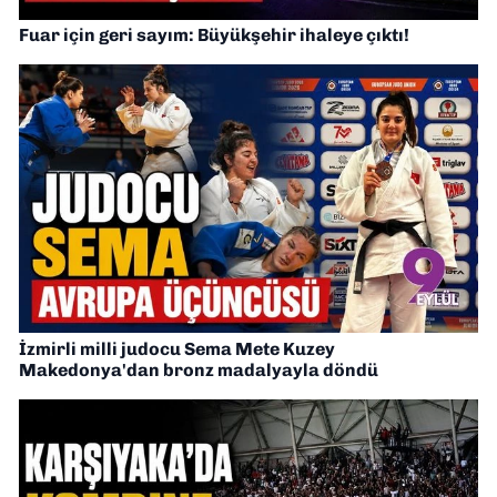
Fuar için geri sayım: Büyükşehir ihaleye çıktı!
İzmirli milli judocu Sema Mete Kuzey
Makedonya'dan bronz madalyayla döndü