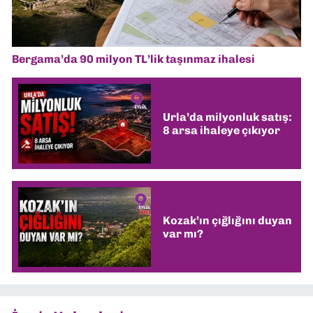
Bergama’da 90 milyon TL’lik taşınmaz ihalesi
Urla’da milyonluk satış:
8 arsa ihaleye çıkıyor
Kozak’ın çığlığını duyan
var mı?