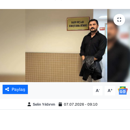
SAĞLIK
SPOR
TEKNOLOJİ
YAŞAM
YEREL YÖNETİMLER
Paylaş
-
+
A
A
Selin Yıldırım
07.07.2026 - 09:10