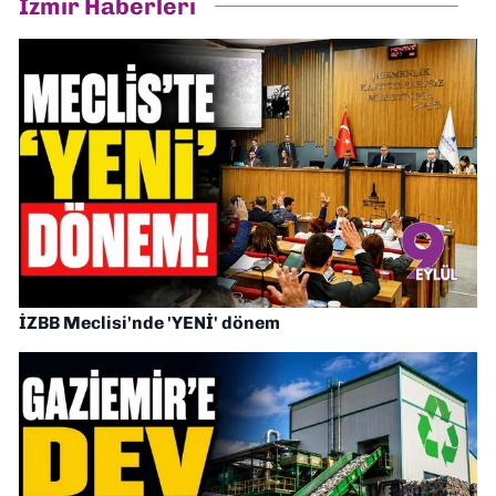
İzmir Haberleri
İZBB Meclisi'nde 'YENİ' dönem