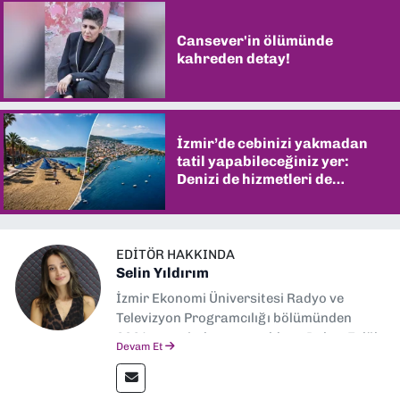
Cansever'in ölümünde
kahreden detay!
İzmir’de cebinizi yakmadan
tatil yapabileceğiniz yer:
Denizi de hizmetleri de
şaşırtıyor
EDITÖR HAKKINDA
Selin Yıldırım
İzmir Ekonomi Üniversitesi Radyo ve
Televizyon Programcılığı bölümünden
2024 senesinde mezun oldum. Dokuz Eylül
Devam Et
Gazetesi'nde spor yazarlığı yaparken,
editörlük görevini de üstleniyorum.