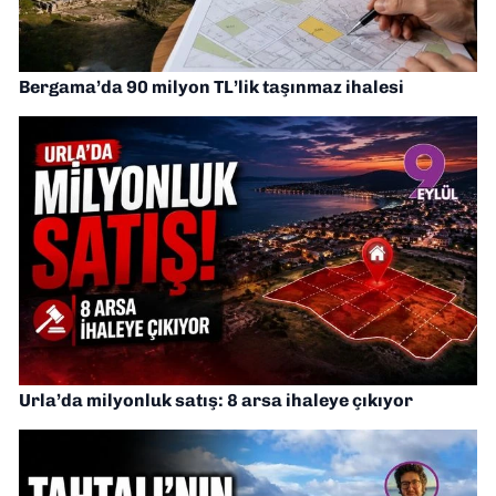
Bergama’da 90 milyon TL’lik taşınmaz ihalesi
Urla’da milyonluk satış: 8 arsa ihaleye çıkıyor