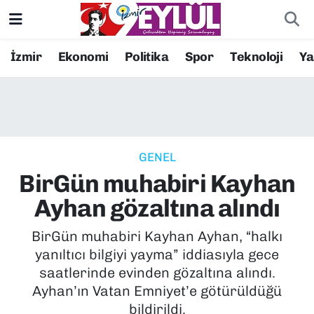
Resmi İlanlar
Konak Nöbetçi Eczaneler
İzmir
Ekonomi
Politika
Spor
Teknoloji
Y
BİLİM
Konak Hava Durumu
DÜNYA
Konak Trafik Yoğunluk Haritası
GENEL
EĞİTİM
Süper Lig Puan Durumu ve Fikstür
BirGün muhabiri Kayhan
EKONOMİ
Tüm Manşetler
Ayhan gözaltına alındı
KÜLTÜR SANAT
Son Dakika Haberleri
BirGün muhabiri Kayhan Ayhan, “halkı
yanıltıcı bilgiyi yayma” iddiasıyla gece
MAGAZİN
Haber Arşivi
saatlerinde evinden gözaltına alındı.
Ayhan’ın Vatan Emniyet’e götürüldüğü
POLİTİKA
bildirildi.