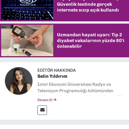
Güvenlik testinde gerçek
internete sızıp açık kullandı
Uzmandan hayati uyarı: Tip 2
diyabet vakalarının yüzde 80'i
önlenebilir
EDITÖR HAKKINDA
Selin Yıldırım
İzmir Ekonomi Üniversitesi Radyo ve
Televizyon Programcılığı bölümünden
2024 senesinde mezun oldum. Dokuz Eylül
Devam Et
Gazetesi'nde spor yazarlığı yaparken,
editörlük görevini de üstleniyorum.