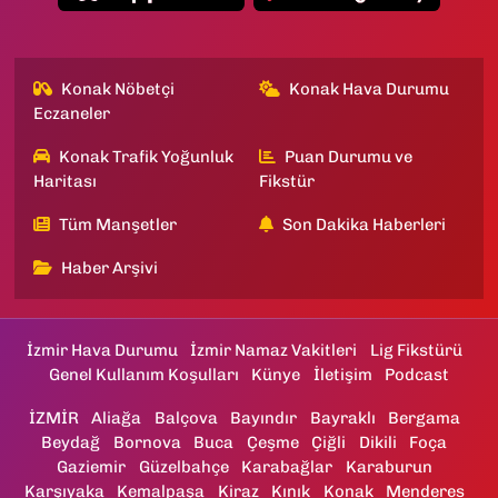
Konak Nöbetçi
Konak Hava Durumu
Eczaneler
Konak Trafik Yoğunluk
Puan Durumu ve
Haritası
Fikstür
Tüm Manşetler
Son Dakika Haberleri
Haber Arşivi
İzmir Hava Durumu
İzmir Namaz Vakitleri
Lig Fikstürü
Genel Kullanım Koşulları
Künye
İletişim
Podcast
İZMİR
Aliağa
Balçova
Bayındır
Bayraklı
Bergama
Beydağ
Bornova
Buca
Çeşme
Çiğli
Dikili
Foça
Gaziemir
Güzelbahçe
Karabağlar
Karaburun
Karşıyaka
Kemalpaşa
Kiraz
Kınık
Konak
Menderes