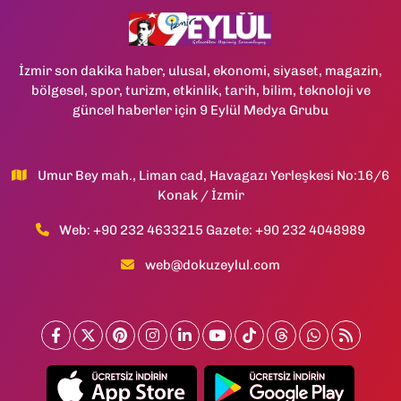
İzmir son dakika haber, ulusal, ekonomi, siyaset, magazin,
bölgesel, spor, turizm, etkinlik, tarih, bilim, teknoloji ve
güncel haberler için 9 Eylül Medya Grubu
Umur Bey mah., Liman cad, Havagazı Yerleşkesi No:16/6
Konak / İzmir
Web: +90 232 4633215 Gazete: +90 232 4048989
web@dokuzeylul.com