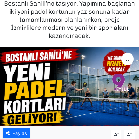
Bostanlı Sahili’ne taşıyor. Yapımına başlanan
iki yeni padel kortunun yaz sonuna kadar
SAĞLIK
tamamlanması planlanırken, proje
İzmirlilere modern ve yeni bir spor alanı
SPOR
kazandıracak.
TEKNOLOJİ
YAŞAM
YEREL YÖNETİMLER
Paylaş
-
+
A
A