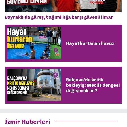
Bayraklı’da güreş, bağımlılığa karşı güvenli liman
Hayat kurtaran havuz
Balçova’da kritik
bekleyiş: Meclis dengesi
değişecek mi?
İzmir Haberleri