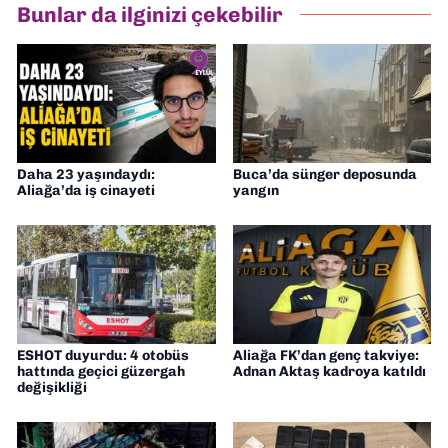
Bunlar da ilginizi çekebilir
Daha 23 yaşındaydı:
Buca’da sünger deposunda
Aliağa’da iş cinayeti
yangın
ESHOT duyurdu: 4 otobüs
Aliağa FK’dan genç takviye:
hattında geçici güzergah
Adnan Aktaş kadroya katıldı
değişikliği