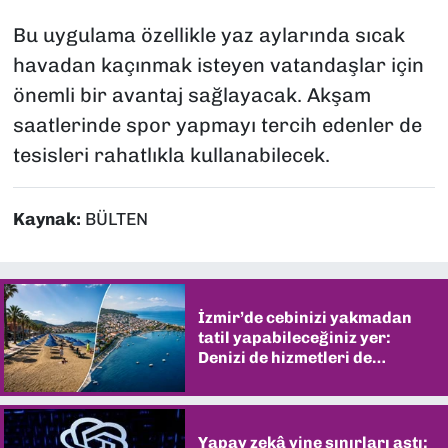
Bu uygulama özellikle yaz aylarında sıcak
havadan kaçınmak isteyen vatandaşlar için
önemli bir avantaj sağlayacak. Akşam
saatlerinde spor yapmayı tercih edenler de
tesisleri rahatlıkla kullanabilecek.
Kaynak:
BÜLTEN
İzmir’de cebinizi yakmadan
tatil yapabileceğiniz yer:
Denizi de hizmetleri de
şaşırtıyor
Yapay zekâ yine sınırları aştı: