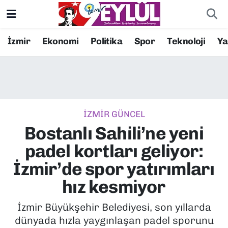
Resmi İlanlar
Konak Nöbetçi Eczaneler
İzmir
Ekonomi
Politika
Spor
Teknoloji
Y
BİLİM
Konak Hava Durumu
DÜNYA
Konak Trafik Yoğunluk Haritası
İZMİR GÜNCEL
EĞİTİM
Süper Lig Puan Durumu ve Fikstür
Bostanlı Sahili’ne yeni
EKONOMİ
Tüm Manşetler
padel kortları geliyor:
İzmir’de spor yatırımları
KÜLTÜR SANAT
Son Dakika Haberleri
hız kesmiyor
MAGAZİN
Haber Arşivi
İzmir Büyükşehir Belediyesi, son yıllarda
dünyada hızla yaygınlaşan padel sporunu
POLİTİKA