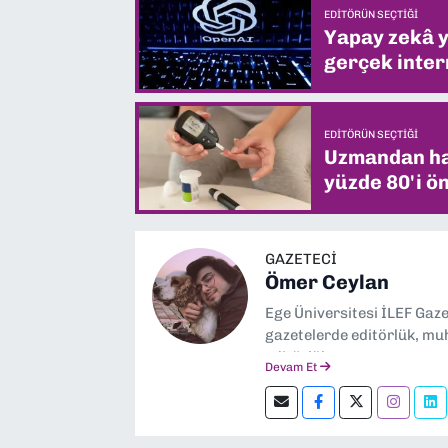
EDITÖRÜN SEÇTIĞI
Yapay zekâ yi
gerçek intern
EDITÖRÜN SEÇTIĞI
Uzmandan hay
yüzde 80'i ön
GAZETECİ
Ömer Ceylan
Ege Üniversitesi İLEF Gaz
gazetelerde editörlük, muh
editörlük yapıyorum.
Devam Et