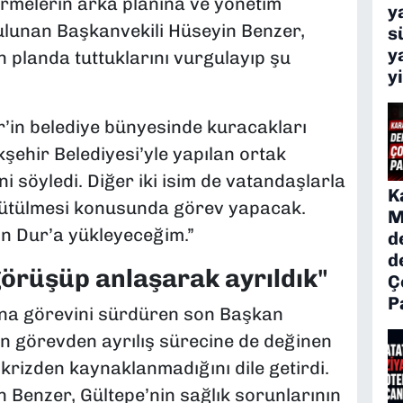
irmelerin arka planına ve yönetim
y
lunan Başkanvekili Hüseyin Benzer,
s
y
n planda tuttuklarını vurgulayıp şu
y
r’in belediye bünyesinde kuracakları
hir Belediyesi’yle yapılan ortak
i söyledi. Diğer iki isim de vatandaşlarla
K
 yürütülmesi konusunda görev yapacak.
M
tin Dur’a yükleyeceğim.”
d
d
 görüşüp anlaşarak ayrıldık"
Ç
P
na görevini sürdüren son Başkan
in görevden ayrılış sürecine de değinen
 krizden kaynaklanmadığını dile getirdi.
 Benzer, Gültepe’nin sağlık sorunlarının