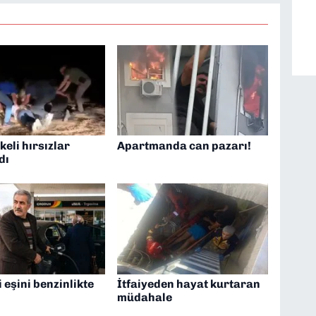
eli hırsızlar
Apartmanda can pazarı!
dı
 eşini benzinlikte
İtfaiyeden hayat kurtaran
müdahale