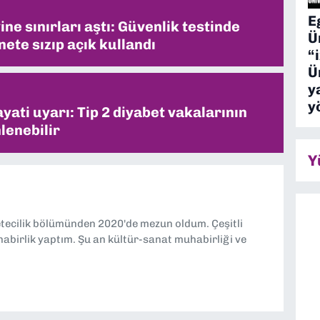
E
ne sınırları aştı: Güvenlik testinde
Ü
ete sızıp açık kullandı
“
Ü
y
y
ati uyarı: Tip 2 diyabet vakalarının
lenebilir
Y
etecilik bölümünden 2020'de mezun oldum. Çeşitli
abirlik yaptım. Şu an kültür-sanat muhabirliği ve