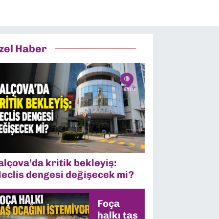
zel Haber
alçova’da kritik bekleyiş:
eclis dengesi değişecek mi?
Foça
halkı taş