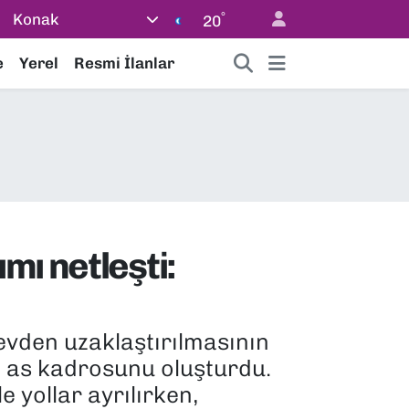
°
Konak
20
e
Yerel
Resmi İlanlar
mı netleşti:
vden uzaklaştırılmasının
, as kadrosunu oluşturdu.
 yollar ayrılırken,