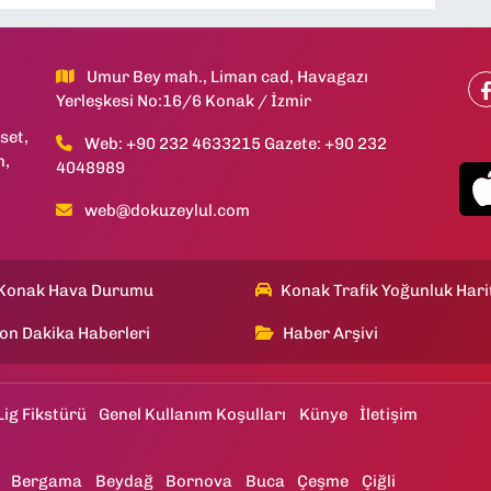
Umur Bey mah., Liman cad, Havagazı
Yerleşkesi No:16/6 Konak / İzmir
set,
Web: +90 232 4633215 Gazete: +90 232
h,
4048989
web@dokuzeylul.com
Konak Hava Durumu
Konak Trafik Yoğunluk Hari
on Dakika Haberleri
Haber Arşivi
Lig Fikstürü
Genel Kullanım Koşulları
Künye
İletişim
Bergama
Beydağ
Bornova
Buca
Çeşme
Çiğli