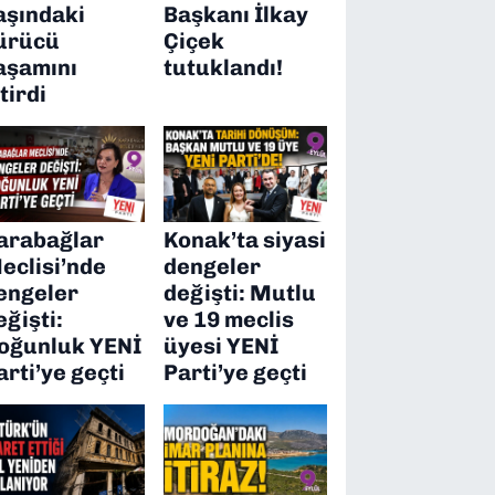
aşındaki
Başkanı İlkay
ürücü
Çiçek
aşamını
tutuklandı!
itirdi
arabağlar
Konak’ta siyasi
eclisi’nde
dengeler
engeler
değişti: Mutlu
eğişti:
ve 19 meclis
oğunluk YENİ
üyesi YENİ
arti’ye geçti
Parti’ye geçti