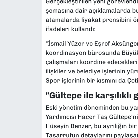
Gerçekleştirilen yeni görevlend
şemasına dair açıklamalarda bu
atamalarda liyakat prensibini ö
ifadeleri kullandı:
"İsmail Yüzer ve Eşref Aksünge
koordinasyon bürosunda Büyükşe
çalışmaları koordine edeceklerin
ilişkiler ve belediye işlerinin
Spor işlerinin bir kısmını da Çe
"Gültepe ile karşılıklı
Eski yönetim döneminden bu ya
Yardımcısı Hacer Taş Gültepe'n
Hüseyin Benzer, bu ayrılığın bir
Tasarrufun detaylarını paylaşan