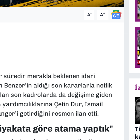
-
+
A
A
r süredir merakla beklenen idari
 Benzer’in aldığı son kararlarla netlik
İ
an son kadrolarda da değişime giden
yardımcılıklarına Çetin Dur, İsmail
ger’i getirdiğini resmen ilan etti.
liyakata göre atama yaptık"
T
k