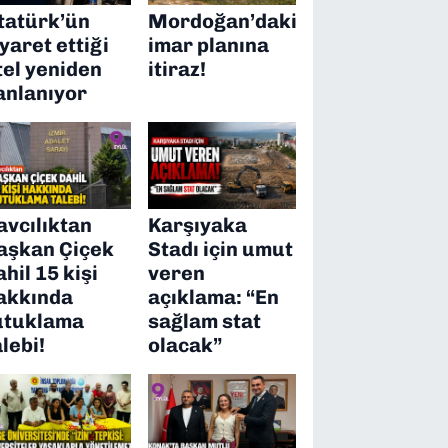
tatürk’ün
Mordoğan’daki
iyaret ettiği
imar planına
tel yeniden
itiraz!
anlanıyor
avcılıktan
Karşıyaka
aşkan Çiçek
Stadı için umut
ahil 15 kişi
veren
akkında
açıklama: “En
utuklama
sağlam stat
alebi!
olacak”