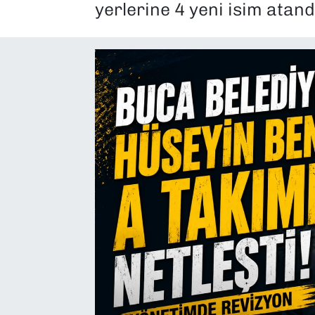
yerlerine 4 yeni isim atand
SAĞLIK
SPOR
TEKNOLOJİ
YAŞAM
YEREL YÖNETİMLER