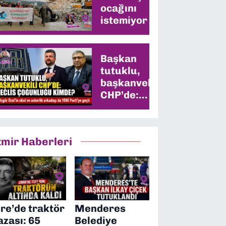
ocağını
istemiyor
Başkan
tutuklu,
başkanvekili
CHP’de:
Meclis
çoğunluğu
kimde?
zmir Haberleri
ire’de traktör
Menderes
azası: 65
Belediye