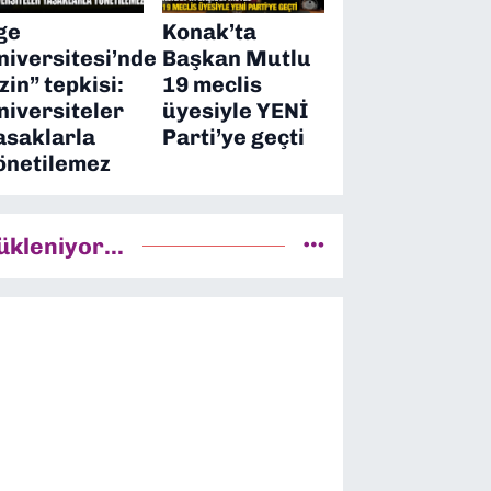
ge
Konak’ta
niversitesi’nde
Başkan Mutlu
izin” tepkisi:
19 meclis
niversiteler
üyesiyle YENİ
asaklarla
Parti’ye geçti
önetilemez
ükleniyor...