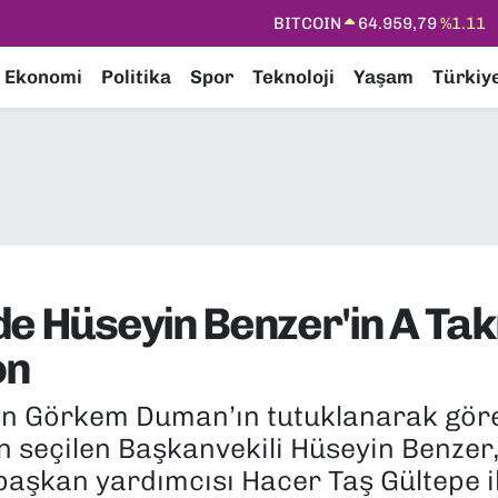
DOLAR
47,7436
%0.18
EURO
55,2510
%0.32
Ekonomi
Politika
Spor
Teknoloji
Yaşam
Türkiy
STERLİN
64,4811
%0.38
GRAM ALTIN
6660.55
%0.03
BİST100
13.779
%-14
BITCOIN
64.959,79
%1.11
e Hüseyin Benzer'in A Takı
on
an Görkem Duman’ın tutuklanarak göre
n seçilen Başkanvekili Hüseyin Benzer
şkan yardımcısı Hacer Taş Gültepe ile