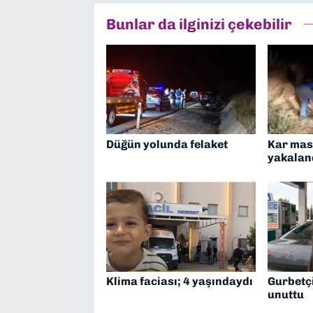
Bunlar da ilginizi çekebilir
Düğün yolunda felaket
Kar mask
yakalan
Klima faciası; 4 yaşındaydı
Gurbetçi
unuttu