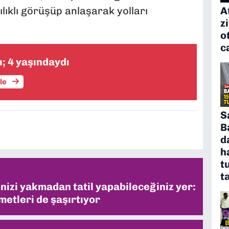
A
lıklı görüşüp anlaşarak yolları
z
o
c
ı; 4 yaşındaydı
üle
S
B
d
h
t
t
inizi yakmadan tatil yapabileceğiniz yer:
metleri de şaşırtıyor