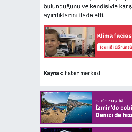
bulunduğunu ve kendisiyle karşı
ayırdıklarını ifade etti.
Klima facias
İçeriği Görünt
Kaynak:
haber merkezi
EDITÖRÜN SEÇTIĞI
İzmir’de ceb
Denizi de hiz