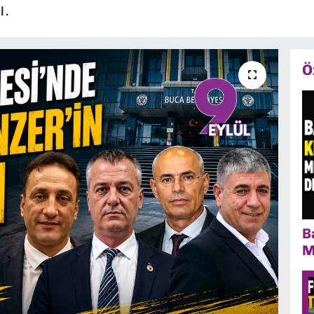
ı.
Ö
B
M