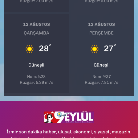
Rüzgar: 7.00 m/s
Rüzgar: 6.00 m/s
12 AĞUSTOS
13 AĞUSTOS
ÇARŞAMBA
PERŞEMBE
°
°
28
27
Güneşli
Güneşli
Nem: %28
Nem: %27
Rüzgar: 5.39 m/s
Rüzgar: 7.81 m/s
İzmir son dakika haber, ulusal, ekonomi, siyaset, magazin,