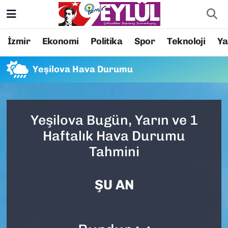
Resmi İlanlar
Konak Nöbetçi Eczaneler
İzmir
Ekonomi
Politika
Spor
Teknoloji
Y
BİLİM
Konak Hava Durumu
Yeşilova Hava Durumu
DÜNYA
Konak Trafik Yoğunluk Haritası
EĞİTİM
Süper Lig Puan Durumu ve Fikstür
Yeşilova Bugün, Yarın ve 1
Haftalık Hava Durumu
EKONOMİ
Tüm Manşetler
Tahmini
KÜLTÜR SANAT
Son Dakika Haberleri
ŞU AN
MAGAZİN
Haber Arşivi
POLİTİKA