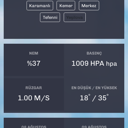
Karamanlı
Kemer
Merkez
Tefenni
Yeşilova
NEM
BASINÇ
%37
1009 HPA
hpa
RÜZGAR
EN DÜŞÜK / EN YÜKSEK
°
°
1.00 M/S
18
/ 35
08 AĞUSTOS
09 AĞUSTOS