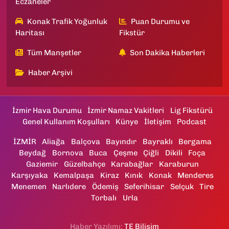
Eczaneler
Konak Trafik Yoğunluk
Puan Durumu ve
Haritası
Fikstür
Tüm Manşetler
Son Dakika Haberleri
Haber Arşivi
İzmir Hava Durumu
İzmir Namaz Vakitleri
Lig Fikstürü
Genel Kullanım Koşulları
Künye
İletişim
Podcast
İZMİR
Aliağa
Balçova
Bayındır
Bayraklı
Bergama
Beydağ
Bornova
Buca
Çeşme
Çiğli
Dikili
Foça
Gaziemir
Güzelbahçe
Karabağlar
Karaburun
Karşıyaka
Kemalpaşa
Kiraz
Kınık
Konak
Menderes
Menemen
Narlıdere
Ödemiş
Seferihisar
Selçuk
Tire
Torbalı
Urla
Haber Yazılımı:
TE Bilişim