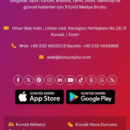
bölgesel, spor, turizm, etkinlik, tarih, bilim, teknoloji ve
güncel haberler için 9 Eylül Medya Grubu
Umur Bey mah., Liman cad, Havagazı Yerleşkesi No:16/6
Konak / İzmir
Web: +90 232 4633215 Gazete: +90 232 4048989
web@dokuzeylul.com
Konak Nöbetçi
Konak Hava Durumu