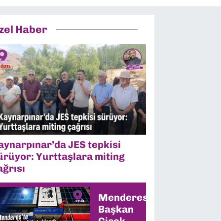
zel Haber
aynarpınar’da JES tepkisi
ürüyor: Yurttaşlara miting
ağrısı
Menderes’te
Başkan
Çiçek