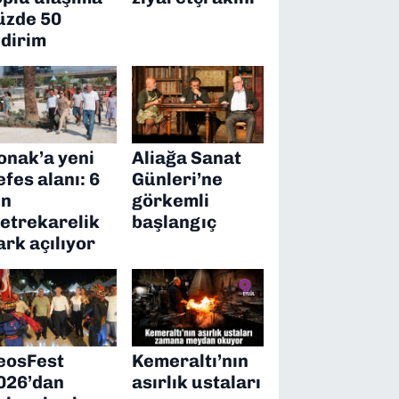
üzde 50
ndirim
onak’a yeni
Aliağa Sanat
efes alanı: 6
Günleri’ne
in
görkemli
etrekarelik
başlangıç
ark açılıyor
eosFest
Kemeraltı’nın
026’dan
asırlık ustaları