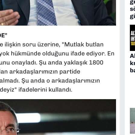
g
s
g
E"
 ilişkin soru üzerine, "Mutlak butlan
n yok hükmünde olduğunu ifade ediyor. En
A
bunu onayladı. Şu anda yaklaşık 1800
k
b
ılan arkadaşlarımızın partide
kalmadı. Şu anda o arkadaşlarımızın
deyiz" ifadelerini kullandı.