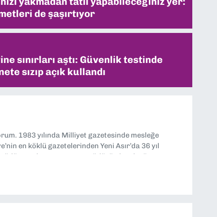
inizi yakmadan tatil yapabileceğiniz yer:
metleri de şaşırtıyor
ne sınırları aştı: Güvenlik testinde
ete sızıp açık kullandı
yorum. 1983 yılında Milliyet gazetesinde mesleğe
’nin en köklü gazetelerinden Yeni Asır’da 36 yıl
 müdür yardımcısı ve spor müdürü olarak görev
TV’de 7 yıl boyunca programlar hazırlayıp sundum. Şu
'nde editörlük yapıyorum