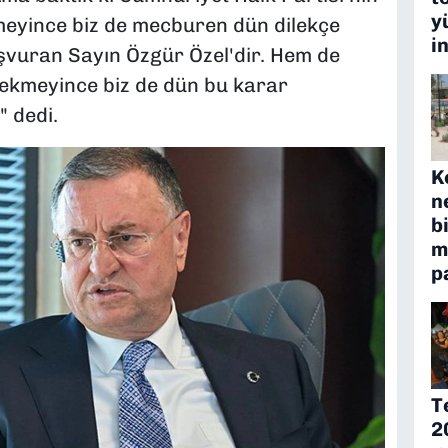
y
kmeyince biz de mecburen dün dilekçe
i
şvuran Sayın Özgür Özel'dir. Hem de
çekmeyince biz de dün bu karar
 dedi.
K
n
b
m
p
T
2