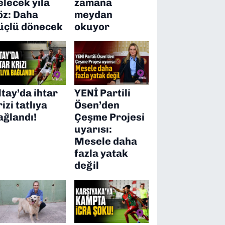
elecek yıla
zamana
öz: Daha
meydan
üçlü dönecek
okuyor
ltay’da ihtar
YENİ Partili
rizi tatlıya
Ösen’den
ağlandı!
Çeşme Projesi
uyarısı:
Mesele daha
fazla yatak
değil