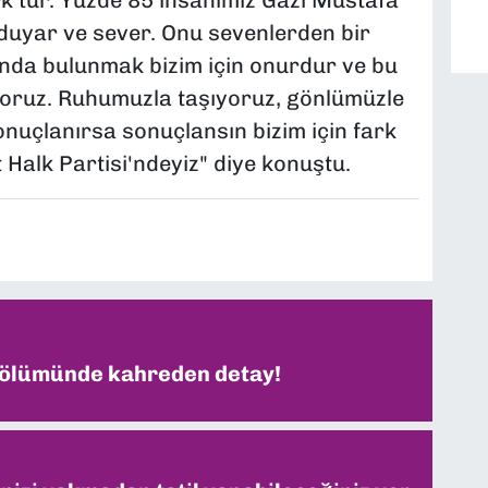
k'tür. Yüzde 85 insanımız Gazi Mustafa
 duyar ve sever. Onu sevenlerden bir
tında bulunmak bizim için onurdur ve bu
ıyoruz. Ruhumuzla taşıyoruz, gönlümüzle
nuçlanırsa sonuçlansın bizim için fark
Halk Partisi'ndeyiz" diye konuştu.
 ölümünde kahreden detay!