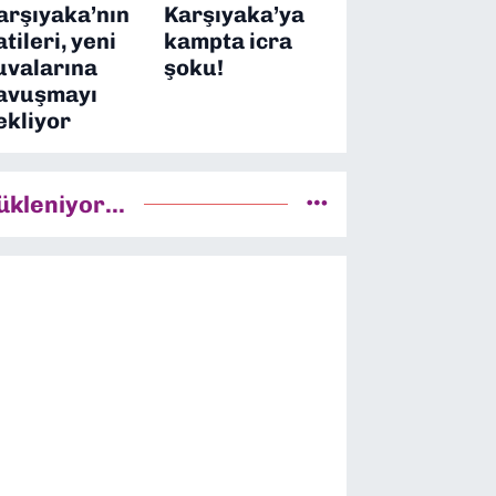
arşıyaka’nın
Karşıyaka’ya
atileri, yeni
kampta icra
uvalarına
şoku!
avuşmayı
ekliyor
ükleniyor...