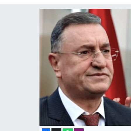
SAĞLIK
SPOR
TEKNOLOJİ
YAŞAM
YEREL YÖNETİMLER