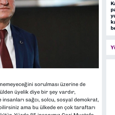
K
p
y
k
b
Y
nemeyeceğini sorulması üzerine de
ülden üyelik diye bir şey vardır,
 insanları sağcı, solcu, sosyal demokrat,
ilirsiniz ama bu ülkede en çok taraftarı