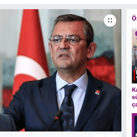
Ö
K
s
ç