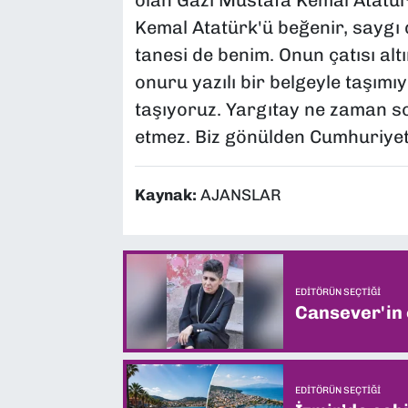
olan Gazi Mustafa Kemal Atatür
Kemal Atatürk'ü beğenir, saygı
tanesi de benim. Onun çatısı al
onuru yazılı bir belgeyle taşım
taşıyoruz. Yargıtay ne zaman so
etmez. Biz gönülden Cumhuriyet 
Kaynak:
AJANSLAR
EDITÖRÜN SEÇTIĞI
Cansever'in
EDITÖRÜN SEÇTIĞI