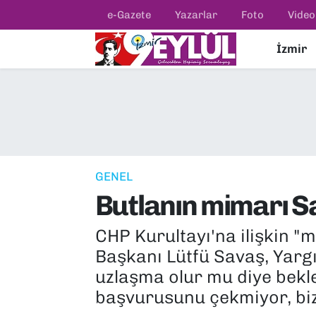
e-Gazete
Yazarlar
Foto
Video
İzmir
Resmi İlanlar
Konak Nöbetçi Eczaneler
BİLİM
Konak Hava Durumu
DÜNYA
Konak Trafik Yoğunluk Haritası
EĞİTİM
Süper Lig Puan Durumu ve Fikstür
GENEL
Butlanın mimarı S
EKONOMİ
Tüm Manşetler
CHP Kurultayı'na ilişkin "
KÜLTÜR SANAT
Son Dakika Haberleri
Başkanı Lütfü Savaş, Yargı
MAGAZİN
Haber Arşivi
uzlaşma olur mu diye bekle
başvurusunu çekmiyor, biz
POLİTİKA