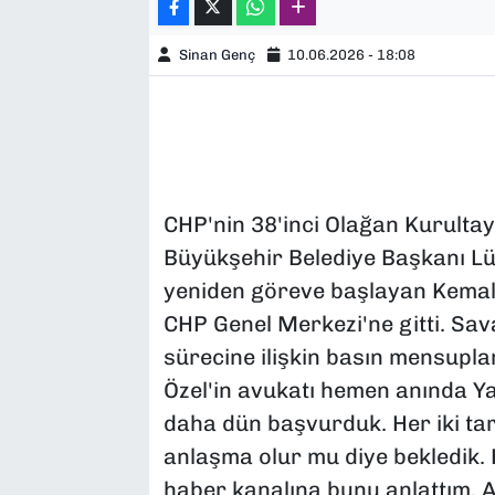
Sinan Genç
10.06.2026 - 18:08
CHP'nin 38'inci Olağan Kurultayı
Büyükşehir Belediye Başkanı Lüt
yeniden göreve başlayan Kemal 
CHP Genel Merkezi'ne gitti. Sav
sürecine ilişkin basın mensupla
Özel'in avukatı hemen anında Y
daha dün başvurduk. Her iki tara
anlaşma olur mu diye bekledik.
haber kanalına bunu anlattım. A