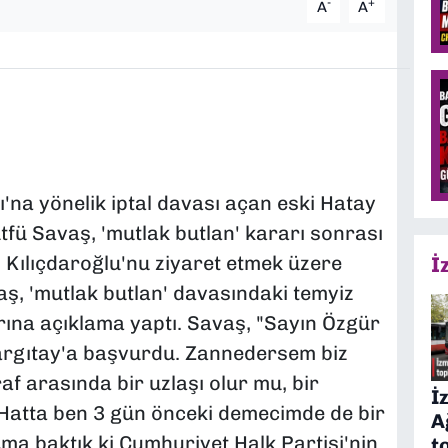
-
+
A
A
'na yönelik iptal davası açan eski Hatay
fü Savaş, 'mutlak butlan' kararı sonrası
Kılıçdaroğlu'nu ziyaret etmek üzere
İ
aş, 'mutlak butlan' davasındaki temyiz
rına açıklama yaptı. Savaş, "Sayın Özgür
argıtay'a başvurdu. Zannedersem biz
f arasında bir uzlaşı olur mu, bir
İ
 Hatta ben 3 gün önceki demecimde de bir
A
ma baktık ki Cumhuriyet Halk Partisi'nin
t