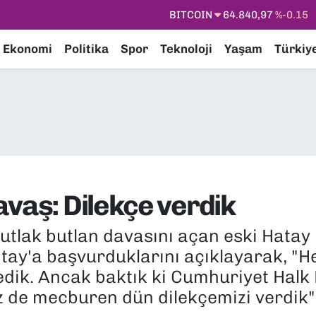
DOLAR
47,7436
%0.18
EURO
55,2510
%0.32
Ekonomi
Politika
Spor
Teknoloji
Yaşam
Türkiy
STERLİN
64,4811
%0.38
GRAM ALTIN
6660.55
%0
BİST100
13.779
%-14
BITCOIN
64.840,97
%-0.15
avaş: Dilekçe verdik
mutlak butlan davasını açan eski Hatay
tay'a başvurduklarını açıklayarak, "He
dik. Ancak baktık ki Cumhuriyet Halk 
 de mecburen dün dilekçemizi verdik"