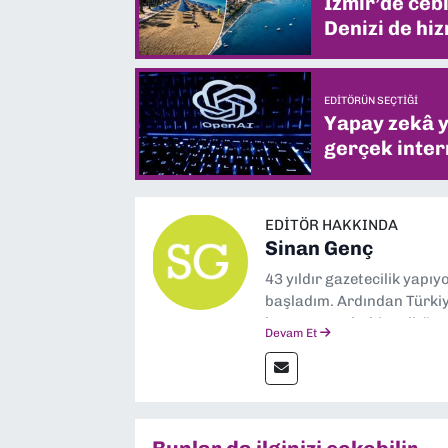
İzmir’de ceb
Denizi de hiz
EDITÖRÜN SEÇTIĞI
Yapay zekâ yi
gerçek intern
EDITÖR HAKKINDA
Sinan Genç
43 yıldır gazetecilik yapı
başladım. Ardından Türkiye
boyunca muhabir, editör,
Devam Et
yaptım. Ayrıca Yeni Asır 
anda Dokuz Eylül Gazetesi