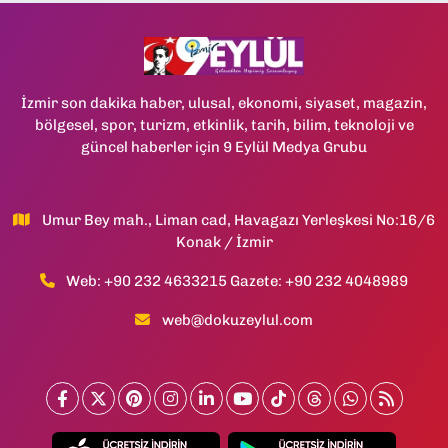
İzmir son dakika haber, ulusal, ekonomi, siyaset, magazin,
bölgesel, spor, turizm, etkinlik, tarih, bilim, teknoloji ve
güncel haberler için 9 Eylül Medya Grubu
Umur Bey mah., Liman cad, Havagazı Yerleşkesi No:16/6
Konak / İzmir
Web: +90 232 4633215 Gazete: +90 232 4048989
web@dokuzeylul.com