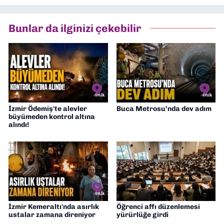
Bunlar da ilginizi çekebilir
İzmir Ödemiş'te alevler
Buca Metrosu’nda dev adım
büyümeden kontrol altına
alındı!
İzmir Kemeraltı'nda asırlık
Öğrenci affı düzenlemesi
ustalar zamana direniyor
yürürlüğe girdi