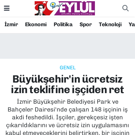
Resmi İlanlar
Konak Nöbetçi Eczaneler
İzmir
Ekonomi
Politika
Spor
Teknoloji
Y
BİLİM
Konak Hava Durumu
DÜNYA
Konak Trafik Yoğunluk Haritası
GENEL
EĞİTİM
Süper Lig Puan Durumu ve Fikstür
Büyükşehir'in ücretsiz
EKONOMİ
Tüm Manşetler
izin teklifine işçiden ret
KÜLTÜR SANAT
Son Dakika Haberleri
İzmir Büyükşehir Belediyesi Park ve
Bahçeler Dairesi'nde çalışan 148 işçinin iş
MAGAZİN
Haber Arşivi
akdi feshedildi. İşçiler, gerekçesiz işten
çıkarıldıklarını ve ücretsiz izin uygulamasını
POLİTİKA
kabul etmeyeceklerini belirtirken, bir işçinin