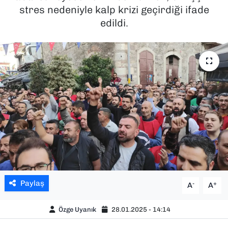
stres nedeniyle kalp krizi geçirdiği ifade
SAĞLIK
edildi.
SPOR
TEKNOLOJİ
YAŞAM
YEREL YÖNETİMLER
Paylaş
-
+
A
A
Özge Uyanık
28.01.2025 - 14:14