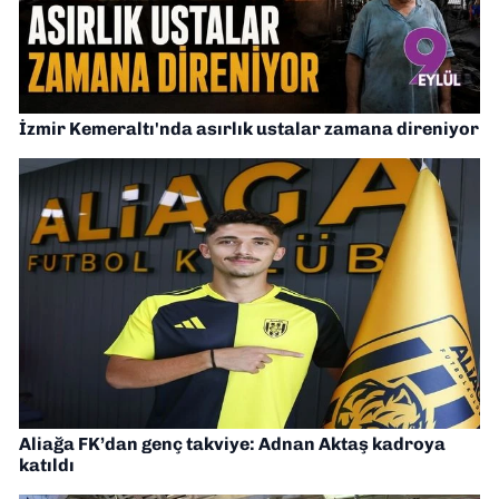
İzmir Kemeraltı'nda asırlık ustalar zamana direniyor
Aliağa FK’dan genç takviye: Adnan Aktaş kadroya
katıldı