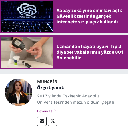
Yapay zekâ yine sınırları aştı:
Güvenlik testinde gerçek
internete sızıp açık kullandı
Uzmandan hayati uyarı: Tip 2
diyabet vakalarının yüzde 80'i
önlenebilir
MUHABIR
Özge Uyanık
2017 yılında Eskişehir Anadolu
Üniversitesi'nden mezun oldum. Çeşitli
yerel ve ulusal gazetelerde muhabirlik
Devam Et
yaptım. Özellikle emek, çevre, kent ve insan
hakları alanlarında haberler üretmeye
odaklanıyorum.