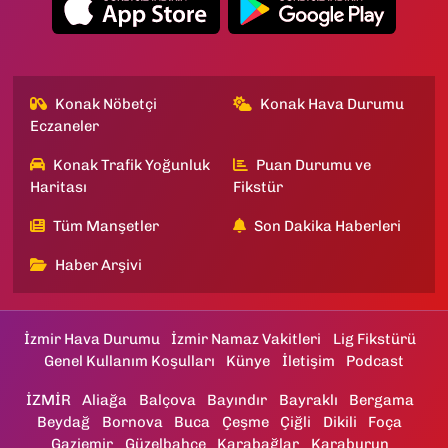
Konak Nöbetçi
Konak Hava Durumu
Eczaneler
Konak Trafik Yoğunluk
Puan Durumu ve
Haritası
Fikstür
Tüm Manşetler
Son Dakika Haberleri
Haber Arşivi
İzmir Hava Durumu
İzmir Namaz Vakitleri
Lig Fikstürü
Genel Kullanım Koşulları
Künye
İletişim
Podcast
İZMİR
Aliağa
Balçova
Bayındır
Bayraklı
Bergama
Beydağ
Bornova
Buca
Çeşme
Çiğli
Dikili
Foça
Gaziemir
Güzelbahçe
Karabağlar
Karaburun