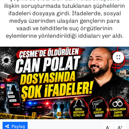
ilişkin soruşturmada tutuklanan şüphelilerin
SAĞLIK
ifadeleri dosyaya girdi. İfadelerde, sosyal
medya üzerinden ulaşılan gençlerin para
SPOR
vaadi ve tehditlerle suç örgütlerinin
eylemlerine yönlendirildiği iddiaları yer aldı.
TEKNOLOJİ
YAŞAM
YEREL YÖNETİMLER
Paylaş
-
+
A
A