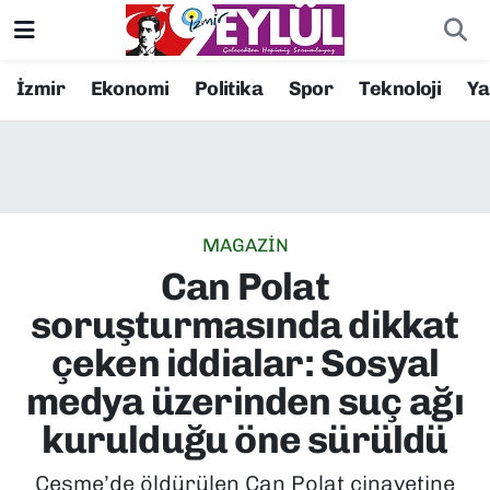
Resmi İlanlar
Konak Nöbetçi Eczaneler
İzmir
Ekonomi
Politika
Spor
Teknoloji
Y
BİLİM
Konak Hava Durumu
DÜNYA
Konak Trafik Yoğunluk Haritası
MAGAZİN
EĞİTİM
Süper Lig Puan Durumu ve Fikstür
Can Polat
EKONOMİ
Tüm Manşetler
soruşturmasında dikkat
çeken iddialar: Sosyal
KÜLTÜR SANAT
Son Dakika Haberleri
medya üzerinden suç ağı
MAGAZİN
Haber Arşivi
kurulduğu öne sürüldü
POLİTİKA
Çeşme’de öldürülen Can Polat cinayetine