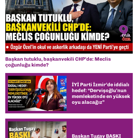
Başkan tutuklu, başkanvekili CHP’de: Meclis
çoğunluğu kimde?
İYİ Parti İzmir’de iddialı
hedef: “Dervişoğlu’nun
memleketinde en yüksek
oyu alacağız”
Başkan Tugay BASKI