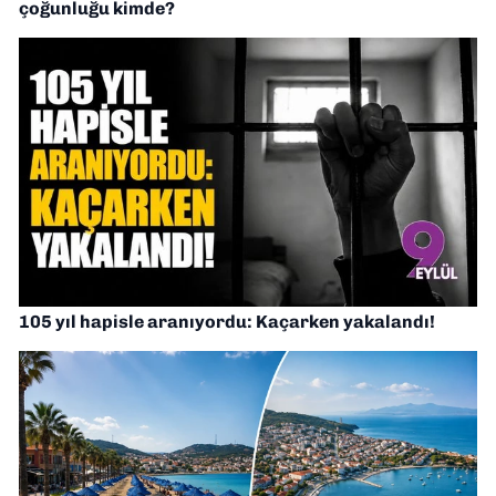
çoğunluğu kimde?
105 yıl hapisle aranıyordu: Kaçarken yakalandı!