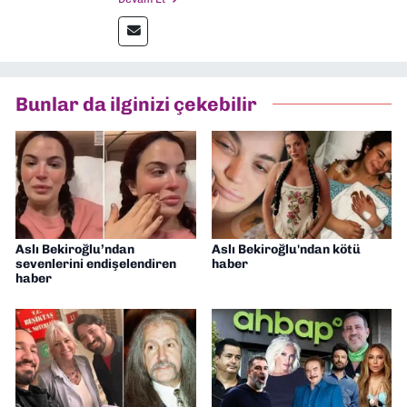
Gazetesi'nde spor yazarlığı yaparken,
editörlük görevini de üstleniyorum.
Bunlar da ilginizi çekebilir
Aslı Bekiroğlu’ndan
Aslı Bekiroğlu'ndan kötü
sevenlerini endişelendiren
haber
haber