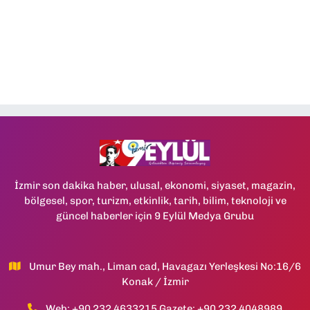
İzmir son dakika haber, ulusal, ekonomi, siyaset, magazin,
bölgesel, spor, turizm, etkinlik, tarih, bilim, teknoloji ve
güncel haberler için 9 Eylül Medya Grubu
Umur Bey mah., Liman cad, Havagazı Yerleşkesi No:16/6
Konak / İzmir
Web: +90 232 4633215 Gazete: +90 232 4048989