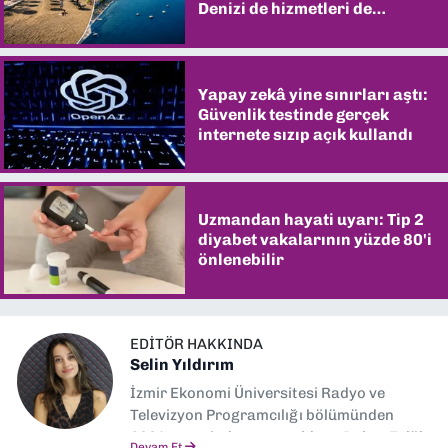
Denizi de hizmetleri de
şaşırtıyor
Yapay zekâ yine sınırları aştı:
Güvenlik testinde gerçek
internete sızıp açık kullandı
Uzmandan hayati uyarı: Tip 2
diyabet vakalarının yüzde 80'i
önlenebilir
EDITÖR HAKKINDA
Selin Yıldırım
İzmir Ekonomi Üniversitesi Radyo ve
Televizyon Programcılığı bölümünden
2024 senesinde mezun oldum. Dokuz Eylül
Devam Et