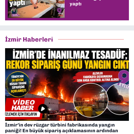
yaptı
İzmir Haberleri
İzmir’in dev rüzgar türbini fabrikasında yangın
paniği! En büyük sipariş açıklamasının ardından