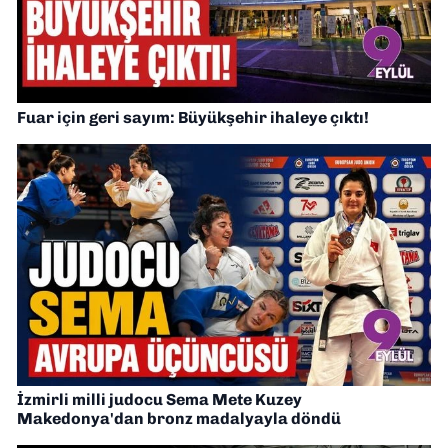
Fuar için geri sayım: Büyükşehir ihaleye çıktı!
İzmirli milli judocu Sema Mete Kuzey
Makedonya'dan bronz madalyayla döndü