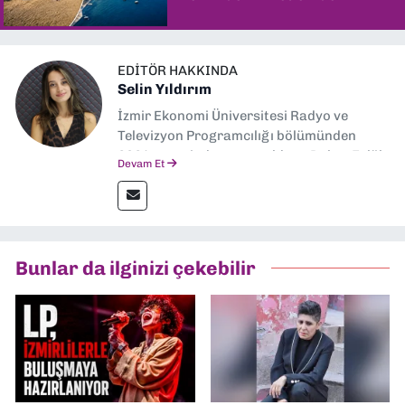
şaşırtıyor
EDITÖR HAKKINDA
Selin Yıldırım
İzmir Ekonomi Üniversitesi Radyo ve
Televizyon Programcılığı bölümünden
2024 senesinde mezun oldum. Dokuz Eylül
Devam Et
Gazetesi'nde spor yazarlığı yaparken,
editörlük görevini de üstleniyorum.
Bunlar da ilginizi çekebilir