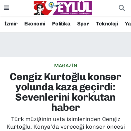
Resmi İlanlar
Konak Nöbetçi Eczaneler
İzmir
Ekonomi
Politika
Spor
Teknoloji
Y
BİLİM
Konak Hava Durumu
DÜNYA
Konak Trafik Yoğunluk Haritası
MAGAZİN
EĞİTİM
Süper Lig Puan Durumu ve Fikstür
Cengiz Kurtoğlu konser
EKONOMİ
Tüm Manşetler
yolunda kaza geçirdi:
Sevenlerini korkutan
KÜLTÜR SANAT
Son Dakika Haberleri
haber
MAGAZİN
Haber Arşivi
Türk müziğinin usta isimlerinden Cengiz
Kurtoğlu, Konya’da vereceği konser öncesi
POLİTİKA