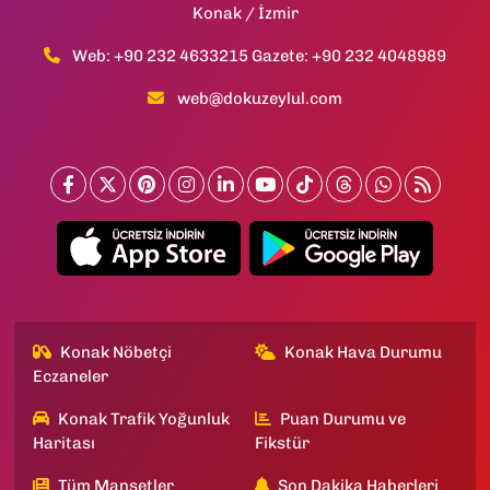
Konak / İzmir
Web: +90 232 4633215 Gazete: +90 232 4048989
web@dokuzeylul.com
Konak Nöbetçi
Konak Hava Durumu
Eczaneler
Konak Trafik Yoğunluk
Puan Durumu ve
Haritası
Fikstür
Tüm Manşetler
Son Dakika Haberleri