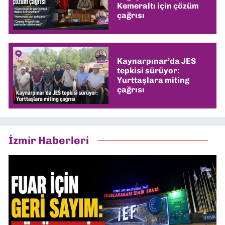
Kemeraltı için çözüm
çağrısı
Kaynarpınar’da JES
tepkisi sürüyor:
Yurttaşlara miting
çağrısı
İzmir Haberleri