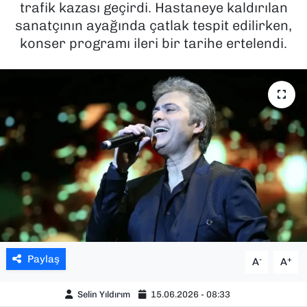
trafik kazası geçirdi. Hastaneye kaldırılan
sanatçının ayağında çatlak tespit edilirken,
SAĞLIK
konser programı ileri bir tarihe ertelendi.
SPOR
TEKNOLOJİ
YAŞAM
YEREL YÖNETİMLER
Paylaş
-
+
A
A
Selin Yıldırım
15.06.2026 - 08:33