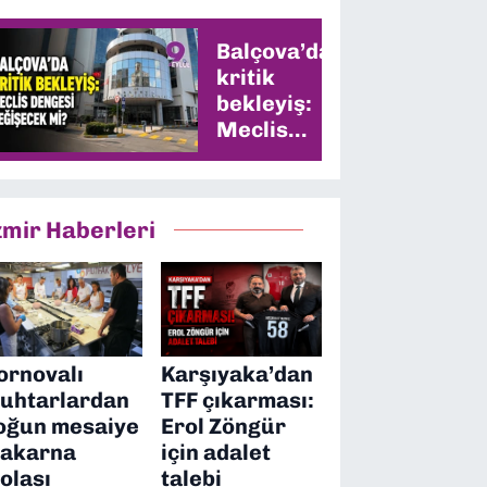
Balçova’da
kritik
bekleyiş:
Meclis
dengesi
değişecek
mi?
zmir Haberleri
ornovalı
Karşıyaka’dan
uhtarlardan
TFF çıkarması:
oğun mesaiye
Erol Zöngür
akarna
için adalet
olası
talebi