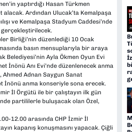
en’in yaptırdığı Hasan Türkmen
tart alacak. Ardından Ulucak’ta Kemalpaşa
açılışı ve Kemalpaşa Stadyum Caddesi’nde
 gerçekleştirilecek.
B
ler Birliği’nin düzenlediği 10 Ocak
T
masında basın mensuplarıyla bir araya
s
k Belediyesi’nin Ayla Ökmen Oyun Evi
İ
b
İsmet İnönü Anı Evi’nde düzenlenecek anma
r
n, Ahmed Adnan Saygun Sanat
g
t İnönü anma konseriyle sona erecek.
 İl Örgütü ile bir çalıştayın ilk gün
de partililerle buluşacak olan Özel,
M
.00-12.00 arasında CHP İzmir İl
B
ştayın kapanış konuşmasını yapacak. Çiğli
B