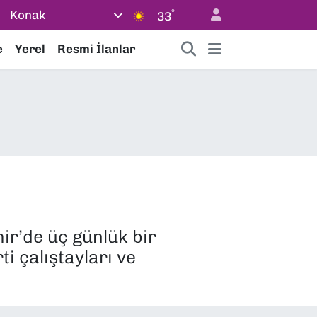
°
Konak
33
e
Yerel
Resmi İlanlar
ir’de üç günlük bir
i çalıştayları ve