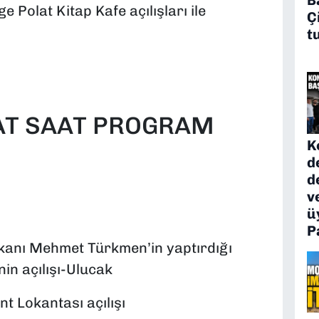
 Polat Kitap Kafe açılışları ile
Ç
t
AT SAAT PROGRAM
K
d
d
v
ü
P
kanı Mehmet Türkmen’in yaptırdığı
in açılışı-Ulucak
t Lokantası açılışı