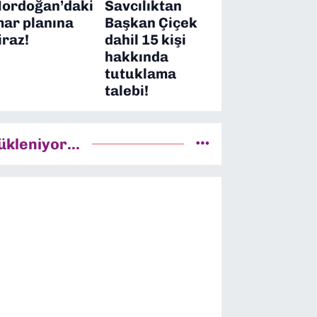
ordoğan’daki
Savcılıktan
mar planına
Başkan Çiçek
iraz!
dahil 15 kişi
hakkında
tutuklama
talebi!
ükleniyor...