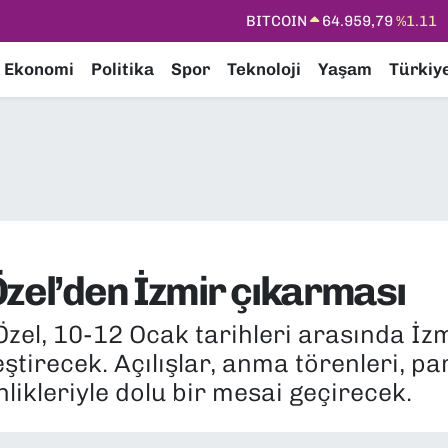
DOLAR
47,7436
%0.18
EURO
55,2510
%0.32
Ekonomi
Politika
Spor
Teknoloji
Yaşam
Türkiy
STERLİN
64,4811
%0.38
GRAM ALTIN
6660.55
%0.03
BİST100
13.779
%-14
BITCOIN
64.959,79
%1.11
Özel’den İzmir çıkarması
el, 10-12 Ocak tarihleri arasında İzm
irecek. Açılışlar, anma törenleri, part
likleriyle dolu bir mesai geçirecek.