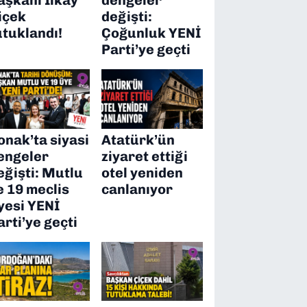
içek
değişti:
utuklandı!
Çoğunluk YENİ
Parti’ye geçti
onak’ta siyasi
Atatürk’ün
engeler
ziyaret ettiği
eğişti: Mutlu
otel yeniden
e 19 meclis
canlanıyor
yesi YENİ
arti’ye geçti