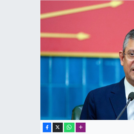
SAĞLIK
SPOR
TEKNOLOJİ
YAŞAM
YEREL YÖNETİMLER