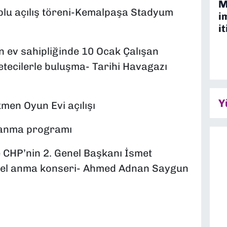
M
plu açılış töreni-Kemalpaşa Stadyum
i
it
in ev sahipliğinde 10 Ocak Çalışan
tecilerle buluşma- Tarihi Havagazı
Y
men Oyun Evi açılışı
e anma programı
 CHP’nin 2. Genel Başkanı İsmet
 özel anma konseri- Ahmed Adnan Saygun