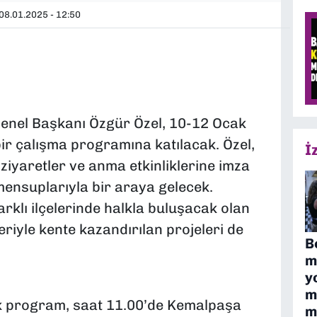
08.01.2025 - 12:50
Genel Başkanı Özgür Özel, 10-12 Ocak
bir çalışma programına katılacak. Özel,
İ
 ziyaretler ve anma etkinliklerine imza
mensuplarıyla bir araya gelecek.
klı ilçelerinde halkla buluşacak olan
eriyle kente kazandırılan projeleri de
B
m
y
m
 program, saat 11.00’de Kemalpaşa
m