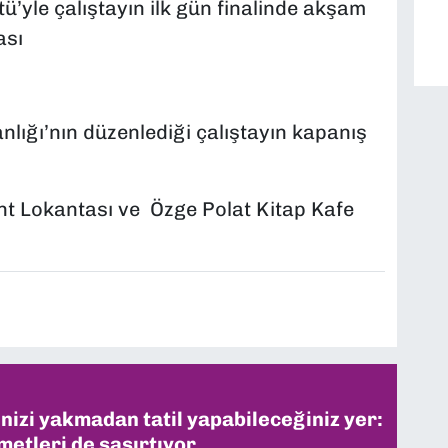
’yle çalıştayın ilk gün finalinde akşam
ası
nlığı’nın düzenlediği çalıştayın kapanış
ent Lokantası ve Özge Polat Kitap Kafe
inizi yakmadan tatil yapabileceğiniz yer:
metleri de şaşırtıyor