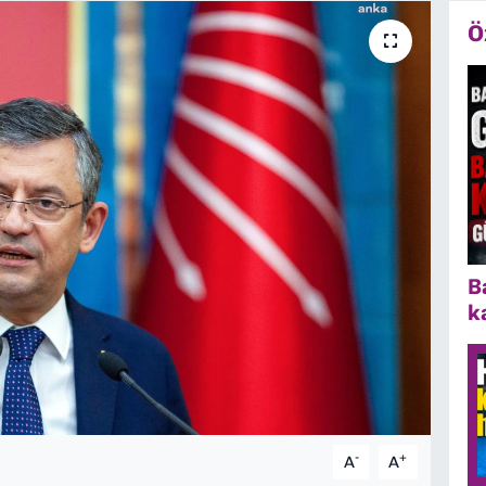
Ö
B
k
-
+
A
A