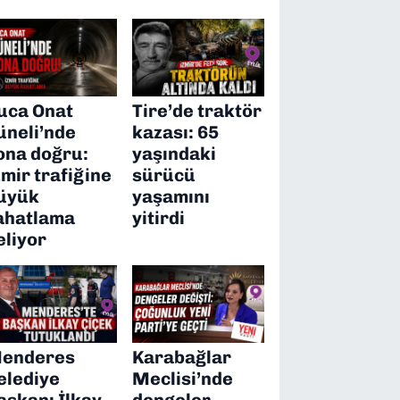
uca Onat
Tire’de traktör
üneli’nde
kazası: 65
ona doğru:
yaşındaki
zmir trafiğine
sürücü
üyük
yaşamını
ahatlama
yitirdi
eliyor
enderes
Karabağlar
elediye
Meclisi’nde
aşkanı İlkay
dengeler