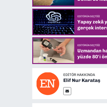
EDITÖRÜN SEÇTIĞI
Yapay zekâ yi
gerçek intern
EDITÖRÜN SEÇTIĞI
Uzmandan hay
yüzde 80'i ön
EDITÖR HAKKINDA
Elif Nur Karataş