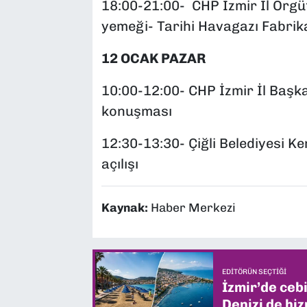
18:00-21:00- CHP İzmir İl Örgütü
yemeği- Tarihi Havagazı Fabrik
12 OCAK PAZAR
10:00-12:00- CHP İzmir İl Başka
konuşması
12:30-13:30- Çiğli Belediyesi K
açılışı
Kaynak:
Haber Merkezi
EDITÖRÜN SEÇTIĞI
İzmir’de ceb
Denizi de hiz