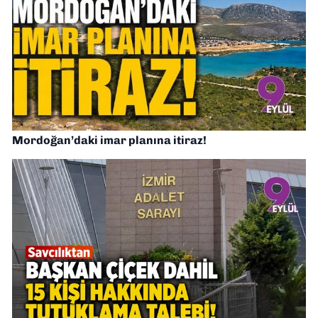
Mordoğan’daki imar planına itiraz!