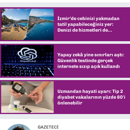
İzmir’de cebinizi yakmadan
tatil yapabileceğiniz yer:
Denizi de hizmetleri de
şaşırtıyor
Yapay zekâ yine sınırları aştı:
Güvenlik testinde gerçek
internete sızıp açık kullandı
Uzmandan hayati uyarı: Tip 2
diyabet vakalarının yüzde 80'i
önlenebilir
GAZETECI