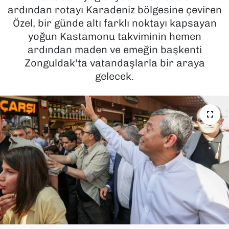
ardından rotayı Karadeniz bölgesine çeviren
SAĞLIK
Özel, bir günde altı farklı noktayı kapsayan
yoğun Kastamonu takviminin hemen
SPOR
ardından maden ve emeğin başkenti
Zonguldak'ta vatandaşlarla bir araya
TEKNOLOJİ
gelecek.
YAŞAM
YEREL YÖNETİMLER