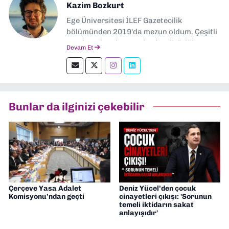
Kazim Bozkurt
Ege Üniversitesi İLEF Gazetecilik
bölümünden 2019'da mezun oldum. Çeşitli
yerel ve ulusal gazetelerde editörlük,
Devam Et
muhabirlik yaptım. Teknoloji bloglarını
okumayı severim.
Bunlar da ilginizi çekebilir
Çerçeve Yasa Adalet
Deniz Yücel’den çocuk
Komisyonu’ndan geçti
cinayetleri çıkışı: 'Sorunun
temeli iktidarın sakat
anlayışıdır'