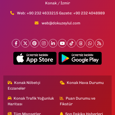
Konak / İzmir
Web: +90 232 4633215 Gazete: +90 232 4048989
web@dokuzeylul.com
Konak Nöbetçi
Konak Hava Durumu
Eczaneler
Konak Trafik Yoğunluk
Puan Durumu ve
Haritası
Fikstür
Tüm Manşetler
Son Dakika Haberleri