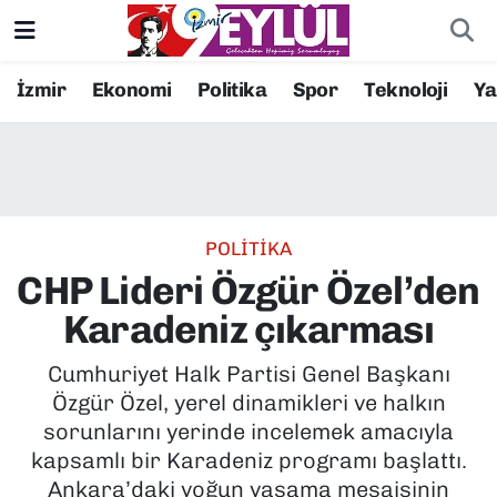
Resmi İlanlar
Konak Nöbetçi Eczaneler
İzmir
Ekonomi
Politika
Spor
Teknoloji
Y
BİLİM
Konak Hava Durumu
DÜNYA
Konak Trafik Yoğunluk Haritası
POLİTİKA
EĞİTİM
Süper Lig Puan Durumu ve Fikstür
CHP Lideri Özgür Özel’den
EKONOMİ
Tüm Manşetler
Karadeniz çıkarması
KÜLTÜR SANAT
Son Dakika Haberleri
Cumhuriyet Halk Partisi Genel Başkanı
Özgür Özel, yerel dinamikleri ve halkın
MAGAZİN
Haber Arşivi
sorunlarını yerinde incelemek amacıyla
kapsamlı bir Karadeniz programı başlattı.
POLİTİKA
Ankara’daki yoğun yasama mesaisinin