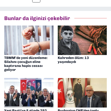
müdürü olarak görev yaptım. Ayrıca Yeni
Asır TV’de 7 yıl boyunca programlar
hazırlayıp sundum. Şu anda Dokuz Eylül
Bunlar da ilginizi çekebilir
Gazetesi'nde editörlük yapıyorum
TBMM’de yeni düzenleme:
Kahreden ölüm: 13
Silahını çocuğun eline
yaşındaydı
kaptırana hapis cezası
geliyor
Yeni Parti'ye 8 günde 293
Burhaniye CHP'den toplu