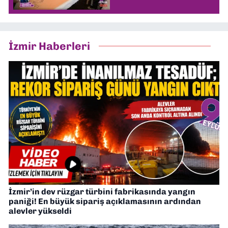
İzmir Haberleri
İzmir’in dev rüzgar türbini fabrikasında yangın
paniği! En büyük sipariş açıklamasının ardından
alevler yükseldi