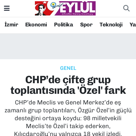
Resmi İlanlar
Konak Nöbetçi Eczaneler
İzmir
Ekonomi
Politika
Spor
Teknoloji
Y
BİLİM
Konak Hava Durumu
DÜNYA
Konak Trafik Yoğunluk Haritası
GENEL
EĞİTİM
Süper Lig Puan Durumu ve Fikstür
CHP’de çifte grup
EKONOMİ
Tüm Manşetler
toplantısında 'Özel' fark
KÜLTÜR SANAT
Son Dakika Haberleri
CHP’de Meclis ve Genel Merkez’de eş
zamanlı grup toplantıları, Özgür Özel’in güçlü
MAGAZİN
Haber Arşivi
desteğini ortaya koydu: 98 milletvekili
Meclis’te Özel’i takip ederken,
POLİTİKA
Kılıçdaroğlu’nu yalnızca 18 vekil izledi.