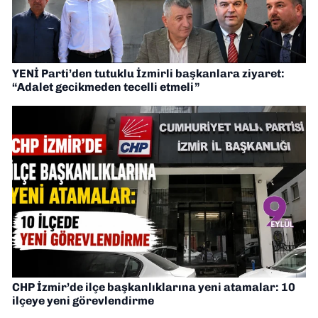
YENİ Parti’den tutuklu İzmirli başkanlara ziyaret:
“Adalet gecikmeden tecelli etmeli”
CHP İzmir’de ilçe başkanlıklarına yeni atamalar: 10
ilçeye yeni görevlendirme