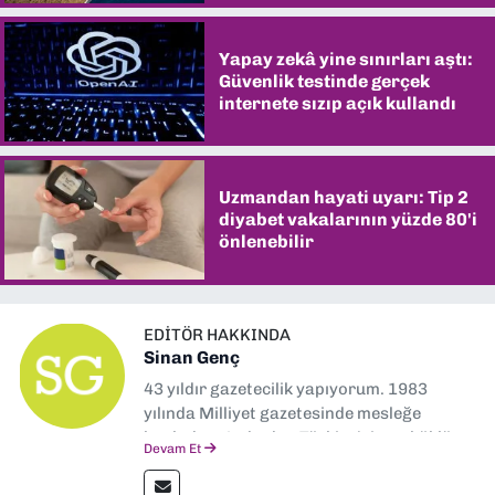
Yapay zekâ yine sınırları aştı:
Güvenlik testinde gerçek
internete sızıp açık kullandı
Uzmandan hayati uyarı: Tip 2
diyabet vakalarının yüzde 80'i
önlenebilir
EDITÖR HAKKINDA
Sinan Genç
43 yıldır gazetecilik yapıyorum. 1983
yılında Milliyet gazetesinde mesleğe
başladım. Ardından Türkiye’nin en köklü
Devam Et
gazetelerinden Yeni Asır’da 36 yıl boyunca
muhabir, editör, müdür yardımcısı ve spor