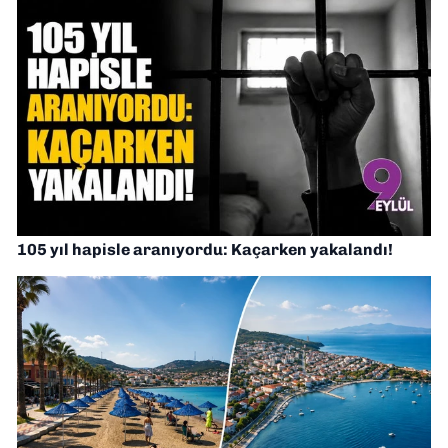
105 yıl hapisle aranıyordu: Kaçarken yakalandı!