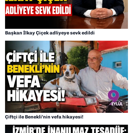
Başkan İlkay Çiçek adliyeye sevk edildi
Çiftçi ile Benekli’nin vefa hikayesi!