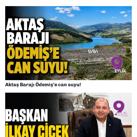
Aktaş Barajı Ödemiş’e can suyu!