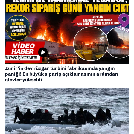
İzmir’in dev rüzgar türbini fabrikasında yangın
paniği! En büyük sipariş açıklamasının ardından
alevler yükseldi