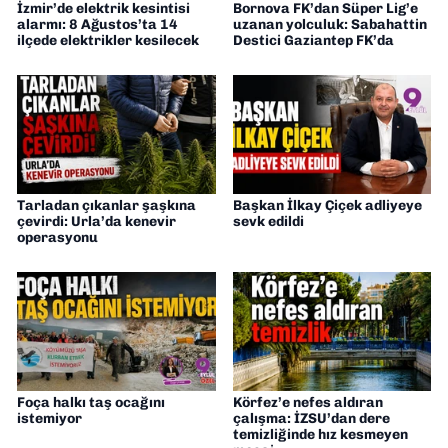
İzmir’de elektrik kesintisi
Bornova FK’dan Süper Lig’e
alarmı: 8 Ağustos’ta 14
uzanan yolculuk: Sabahattin
ilçede elektrikler kesilecek
Destici Gaziantep FK’da
Tarladan çıkanlar şaşkına
Başkan İlkay Çiçek adliyeye
çevirdi: Urla’da kenevir
sevk edildi
operasyonu
Foça halkı taş ocağını
Körfez’e nefes aldıran
istemiyor
çalışma: İZSU’dan dere
temizliğinde hız kesmeyen