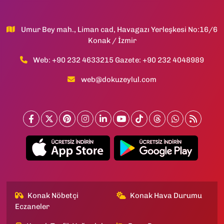
Umur Bey mah., Liman cad, Havagazı Yerleşkesi No:16/6
Konak / İzmir
Web: +90 232 4633215 Gazete: +90 232 4048989
web@dokuzeylul.com
Konak Nöbetçi
Konak Hava Durumu
Eczaneler