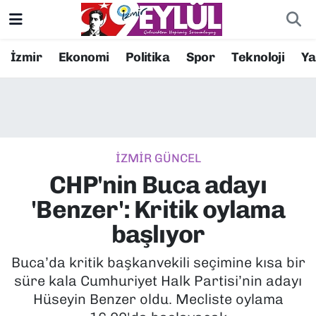
Resmi İlanlar
Konak Nöbetçi Eczaneler
İzmir
Ekonomi
Politika
Spor
Teknoloji
Y
BİLİM
Konak Hava Durumu
DÜNYA
Konak Trafik Yoğunluk Haritası
İZMİR GÜNCEL
EĞİTİM
Süper Lig Puan Durumu ve Fikstür
CHP'nin Buca adayı
EKONOMİ
Tüm Manşetler
'Benzer': Kritik oylama
başlıyor
KÜLTÜR SANAT
Son Dakika Haberleri
Buca’da kritik başkanvekili seçimine kısa bir
MAGAZİN
Haber Arşivi
süre kala Cumhuriyet Halk Partisi’nin adayı
Hüseyin Benzer oldu. Mecliste oylama
POLİTİKA