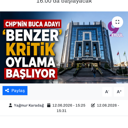
16.00'da başlayacak
SAĞLIK
SPOR
TEKNOLOJİ
YAŞAM
YEREL YÖNETİMLER
Paylaş
-
+
A
A
Yağmur Karadağ
12.06.2026 - 15:25
12.06.2026 -
15:31