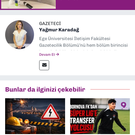
GAZETECI
Yağmur Karadağ
Ege Üniversitesi İletişim Fakültesi
Gazetecilik Bölümü’nü hem bölüm birincisi
hem de fakülte birincisi olarak bitirdim.
Devam Et
Ardından Ege Üniversitesi'nde “Siyasal
İletişim” üzerine yüksek lisans eğitimimi
tamamladım. Halen aynı anabilim dalında
“İklim Krizi Haberciliği” üzerine doktora
eğitimim sürüyor. 9 Eylül'de “Haber
Bunlar da ilginizi çekebilir
Müdürü” olarak görev almaktayım. Hak
odaklı haberciliğe dair çalışmalar
yapıyorum