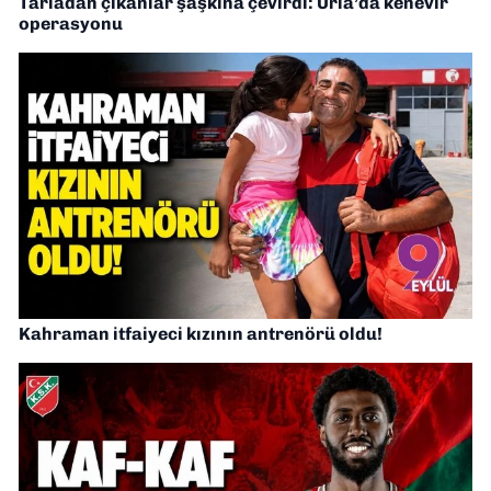
Tarladan çıkanlar şaşkına çevirdi: Urla’da kenevir
operasyonu
Kahraman itfaiyeci kızının antrenörü oldu!