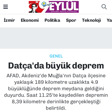
Resmi İlanlar
Konak Nöbetçi Eczaneler
İzmir
Ekonomi
Politika
Spor
Teknoloji
Y
BİLİM
Konak Hava Durumu
DÜNYA
Konak Trafik Yoğunluk Haritası
GENEL
EĞİTİM
Süper Lig Puan Durumu ve Fikstür
Datça'da büyük deprem
EKONOMİ
Tüm Manşetler
AFAD, Akdeniz'de Muğla'nın Datça ilçesine
yaklaşık 189 kilometre uzaklıkta 4.9
KÜLTÜR SANAT
Son Dakika Haberleri
büyüklüğünde deprem meydana geldiğini
duyurdu. Saat 11.25'te kaydedilen depremin
MAGAZİN
Haber Arşivi
8,39 kilometre derinlikte gerçekleştiği
belirtildi.
POLİTİKA