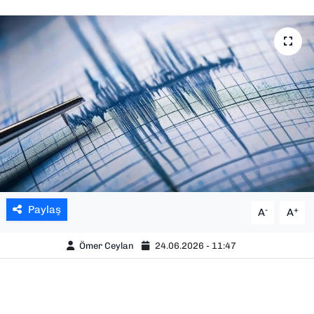
SAĞLIK
SPOR
TEKNOLOJİ
YAŞAM
YEREL YÖNETİMLER
Paylaş
-
+
A
A
Ömer Ceylan
24.06.2026 - 11:47