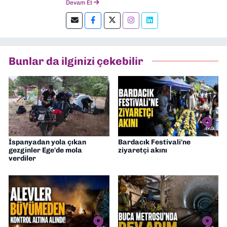
Devam Et
Şu an kültür-sanat muhabirliği ve
editörlük yapıyorum.
Bunlar da ilginizi çekebilir
İspanyadan yola çıkan
Bardacık Festivali'ne
gezginler Ege'de mola
ziyaretçi akını
verdiler