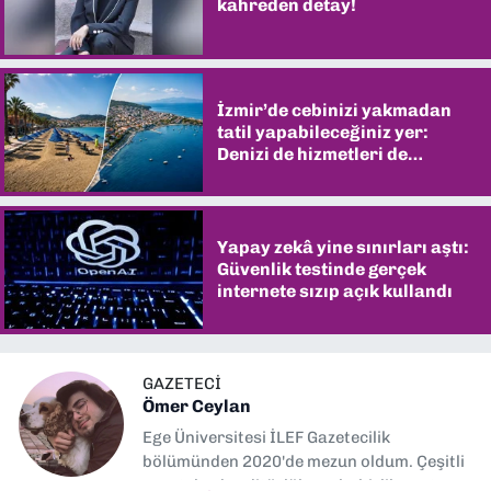
kahreden detay!
İzmir’de cebinizi yakmadan
tatil yapabileceğiniz yer:
Denizi de hizmetleri de
şaşırtıyor
Yapay zekâ yine sınırları aştı:
Güvenlik testinde gerçek
internete sızıp açık kullandı
GAZETECİ
Ömer Ceylan
Ege Üniversitesi İLEF Gazetecilik
bölümünden 2020'de mezun oldum. Çeşitli
gazetelerde editörlük, muhabirlik yaptım.