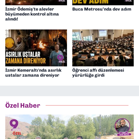
İzmir Ödemiş'te alevler
Buca Metrosu’nda dev adım
büyümeden kontrol altına
alındı!
İzmir Kemeraltı'nda asırlık
Öğrenci affı düzenlemesi
ustalar zamana direniyor
yürürlüğe girdi
Özel Haber