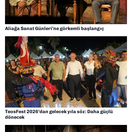
Aliağa Sanat Günleri’ne görkemli başlangıç
TeosFest 2026’dan gelecek yıla söz: Daha güçlü
dönecek