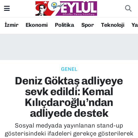
Resmi İlanlar
Konak Nöbetçi Eczaneler
İzmir
Ekonomi
Politika
Spor
Teknoloji
Y
BİLİM
Konak Hava Durumu
DÜNYA
Konak Trafik Yoğunluk Haritası
GENEL
EĞİTİM
Süper Lig Puan Durumu ve Fikstür
Deniz Göktaş adliyeye
EKONOMİ
Tüm Manşetler
sevk edildi: Kemal
Kılıçdaroğlu’ndan
KÜLTÜR SANAT
Son Dakika Haberleri
adliyede destek
MAGAZİN
Haber Arşivi
Sosyal medyada yayınlanan stand-up
gösterisindeki ifadeleri gerekçe gösterilerek
POLİTİKA