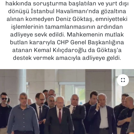
hakkında soruşturma başlatılan ve yurt dışı
dönüşü İstanbul Havalimanı'nda gözaltına
SAĞLIK
alınan komedyen Deniz Göktaş, emniyetteki
işlemlerinin tamamlanmasının ardından
SPOR
adliyeye sevk edildi. Mahkemenin mutlak
TEKNOLOJİ
butlan kararıyla CHP Genel Başkanlığına
atanan Kemal Kılıçdaroğlu da Göktaş’a
YAŞAM
destek vermek amacıyla adliyeye geldi.
YEREL YÖNETİMLER