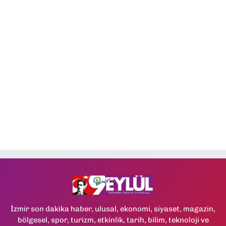
İzmir son dakika haber, ulusal, ekonomi, siyaset, magazin,
bölgesel, spor, turizm, etkinlik, tarih, bilim, teknoloji ve