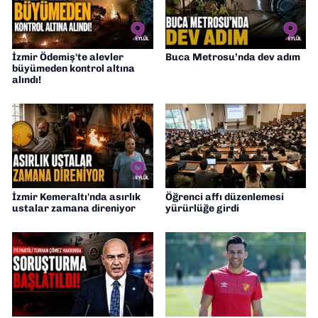
İzmir Ödemiş'te alevler
Buca Metrosu’nda dev adım
büyümeden kontrol altına
alındı!
İzmir Kemeraltı'nda asırlık
Öğrenci affı düzenlemesi
ustalar zamana direniyor
yürürlüğe girdi