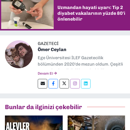
Uzmandan hayati uyarı: Tip 2
diyabet vakalarının yüzde 80'i
önlenebilir
GAZETECİ
Ömer Ceylan
Ege Üniversitesi İLEF Gazetecilik
bölümünden 2020'de mezun oldum. Çeşitli
gazetelerde editörlük, muhabirlik yaptım.
Devam Et
Şu an kültür-sanat muhabirliği ve
editörlük yapıyorum.
Bunlar da ilginizi çekebilir