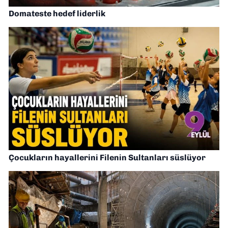
Domateste hedef liderlik
Çocukların hayallerini Filenin Sultanları süslüyor