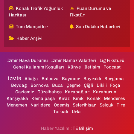
Konak Trafik Yoğunluk
Puan Durumu ve
Haritası
Fikstür
Tüm Manşetler
Son Dakika Haberleri
Haber Arşivi
İzmir Hava Durumu
İzmir Namaz Vakitleri
Lig Fikstürü
Genel Kullanım Koşulları
Künye
İletişim
Podcast
İZMİR
Aliağa
Balçova
Bayındır
Bayraklı
Bergama
Beydağ
Bornova
Buca
Çeşme
Çiğli
Dikili
Foça
Gaziemir
Güzelbahçe
Karabağlar
Karaburun
Karşıyaka
Kemalpaşa
Kiraz
Kınık
Konak
Menderes
Menemen
Narlıdere
Ödemiş
Seferihisar
Selçuk
Tire
Torbalı
Urla
Haber Yazılımı:
TE Bilişim