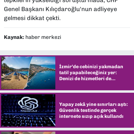
tepkilerin yükseldiği soruşturmada, CHP
Genel Başkanı Kılıçdaroğlu'nun adliyeye
gelmesi dikkat çekti.
Kaynak:
haber merkezi
İzmir’de cebinizi yakmadan
tatil yapabileceğiniz yer:
Denizi de hizmetleri de
şaşırtıyor
Yapay zekâ yine sınırları aştı:
Güvenlik testinde gerçek
internete sızıp açık kullandı