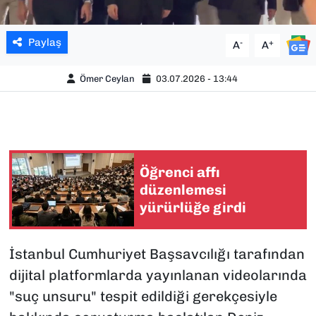
Paylaş
-
+
A
A
Ömer Ceylan
03.07.2026 - 13:44
Öğrenci affı
düzenlemesi
yürürlüğe girdi
İstanbul Cumhuriyet Başsavcılığı tarafından
dijital platformlarda yayınlanan videolarında
"suç unsuru" tespit edildiği gerekçesiyle