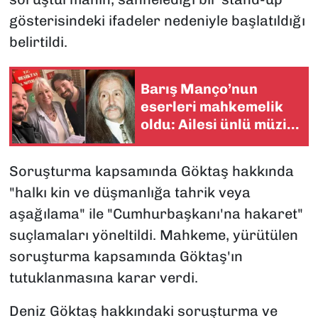
gösterisindeki ifadeler nedeniyle başlatıldığı
belirtildi.
Barış Manço’nun
eserleri mahkemelik
oldu: Ailesi ünlü müzik
şirketine dava açtı
Soruşturma kapsamında Göktaş hakkında
"halkı kin ve düşmanlığa tahrik veya
aşağılama" ile "Cumhurbaşkanı'na hakaret"
suçlamaları yöneltildi. Mahkeme, yürütülen
soruşturma kapsamında Göktaş'ın
tutuklanmasına karar verdi.
Deniz Göktaş hakkındaki soruşturma ve