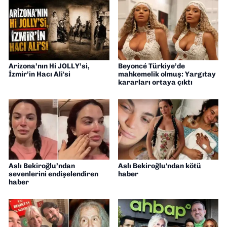
Arizona’nın Hi JOLLY’si,
Beyoncé Türkiye’de
İzmir’in Hacı Ali'si
mahkemelik olmuş: Yargıtay
kararları ortaya çıktı
Aslı Bekiroğlu’ndan
Aslı Bekiroğlu'ndan kötü
sevenlerini endişelendiren
haber
haber