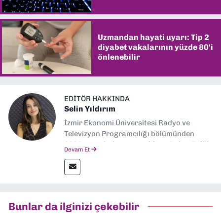
Uzmandan hayati uyarı: Tip 2
diyabet vakalarının yüzde 80'i
önlenebilir
EDITÖR HAKKINDA
Selin Yıldırım
İzmir Ekonomi Üniversitesi Radyo ve
Televizyon Programcılığı bölümünden
2024 senesinde mezun oldum. Dokuz Eylül
Devam Et
Gazetesi'nde spor yazarlığı yaparken,
editörlük görevini de üstleniyorum.
Bunlar da ilginizi çekebilir