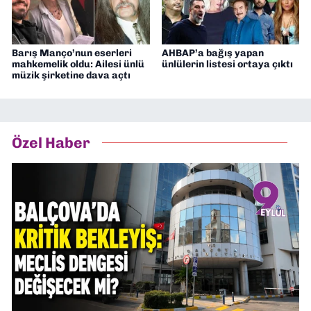
Barış Manço’nun eserleri
AHBAP’a bağış yapan
mahkemelik oldu: Ailesi ünlü
ünlülerin listesi ortaya çıktı
müzik şirketine dava açtı
Özel Haber