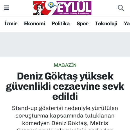
Resmi İlanlar
Konak Nöbetçi Eczaneler
İzmir
Ekonomi
Politika
Spor
Teknoloji
Y
BİLİM
Konak Hava Durumu
DÜNYA
Konak Trafik Yoğunluk Haritası
MAGAZİN
EĞİTİM
Süper Lig Puan Durumu ve Fikstür
Deniz Göktaş yüksek
EKONOMİ
Tüm Manşetler
güvenlikli cezaevine sevk
edildi
KÜLTÜR SANAT
Son Dakika Haberleri
Stand-up gösterisi nedeniyle yürütülen
MAGAZİN
Haber Arşivi
soruşturma kapsamında tutuklanan
komedyen Deniz Göktaş, Metris
POLİTİKA