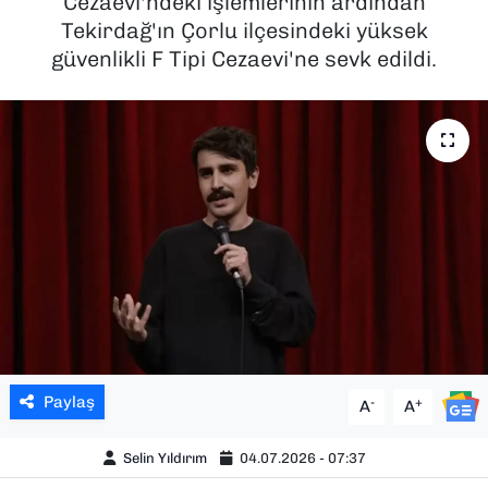
Cezaevi'ndeki işlemlerinin ardından
Tekirdağ'ın Çorlu ilçesindeki yüksek
SAĞLIK
güvenlikli F Tipi Cezaevi'ne sevk edildi.
SPOR
TEKNOLOJİ
YAŞAM
YEREL YÖNETİMLER
Paylaş
-
+
A
A
Selin Yıldırım
04.07.2026 - 07:37