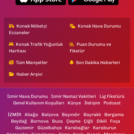
Konak Nöbetçi
Konak Hava Durumu
Eczaneler
Konak Trafik Yoğunluk
Puan Durumu ve
Haritası
Fikstür
Tüm Manşetler
Son Dakika Haberleri
Haber Arşivi
İzmir Hava Durumu
İzmir Namaz Vakitleri
Lig Fikstürü
Genel Kullanım Koşulları
Künye
İletişim
Podcast
İZMİR
Aliağa
Balçova
Bayındır
Bayraklı
Bergama
Beydağ
Bornova
Buca
Çeşme
Çiğli
Dikili
Foça
Gaziemir
Güzelbahçe
Karabağlar
Karaburun