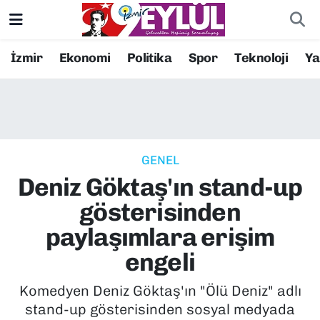
Resmi İlanlar
Konak Nöbetçi Eczaneler
İzmir
Ekonomi
Politika
Spor
Teknoloji
Y
BİLİM
Konak Hava Durumu
DÜNYA
Konak Trafik Yoğunluk Haritası
GENEL
EĞİTİM
Süper Lig Puan Durumu ve Fikstür
Deniz Göktaş'ın stand-up
EKONOMİ
Tüm Manşetler
gösterisinden
paylaşımlara erişim
KÜLTÜR SANAT
Son Dakika Haberleri
engeli
MAGAZİN
Haber Arşivi
Komedyen Deniz Göktaş'ın "Ölü Deniz" adlı
stand-up gösterisinden sosyal medyada
POLİTİKA