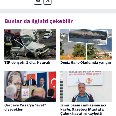
hakları alanlarında haberler üretmeye
odaklanıyorum.
Bunlar da ilginizi çekebilir
TIR dehşeti: 1 ölü, 9 yaralı
Deniz Harp Okulu’nda yangın
Çerçeve Yasa’ya “evet”
İzmir basın camiasının acı
diyecekler
kaybı: Gazeteci Mustafa
Çabuk hayatını kaybetti