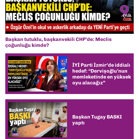
Başkan tutuklu, başkanvekili CHP’de: Meclis
çoğunluğu kimde?
İYİ Parti İzmir’de iddialı
hedef: “Dervişoğlu’nun
memleketinde en yüksek
oyu alacağız”
Başkan Tugay BASKI
yaptı