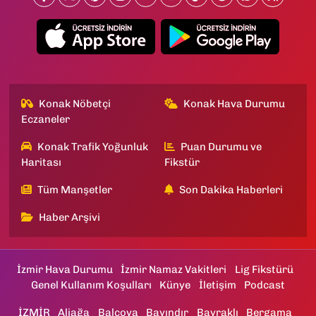
Konak Nöbetçi
Konak Hava Durumu
Eczaneler
Konak Trafik Yoğunluk
Puan Durumu ve
Haritası
Fikstür
Tüm Manşetler
Son Dakika Haberleri
Haber Arşivi
İzmir Hava Durumu
İzmir Namaz Vakitleri
Lig Fikstürü
Genel Kullanım Koşulları
Künye
İletişim
Podcast
İZMİR
Aliağa
Balçova
Bayındır
Bayraklı
Bergama