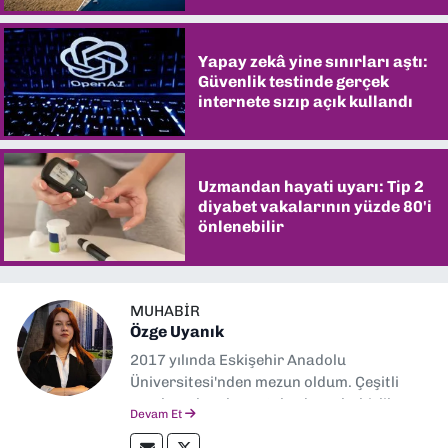
Yapay zekâ yine sınırları aştı:
Güvenlik testinde gerçek
internete sızıp açık kullandı
Uzmandan hayati uyarı: Tip 2
diyabet vakalarının yüzde 80'i
önlenebilir
MUHABIR
Özge Uyanık
2017 yılında Eskişehir Anadolu
Üniversitesi'nden mezun oldum. Çeşitli
yerel ve ulusal gazetelerde muhabirlik
Devam Et
yaptım. Özellikle emek, çevre, kent ve insan