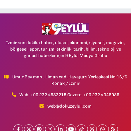
İzmir son dakika haber, ulusal, ekonomi, siyaset, magazin,
bölgesel, spor, turizm, etkinlik, tarih, bilim, teknoloji ve
güncel haberler için 9 Eylül Medya Grubu
Umur Bey mah., Liman cad, Havagazı Yerleşkesi No:16/6
Konak / İzmir
Web: +90 232 4633215 Gazete: +90 232 4048989
web@dokuzeylul.com