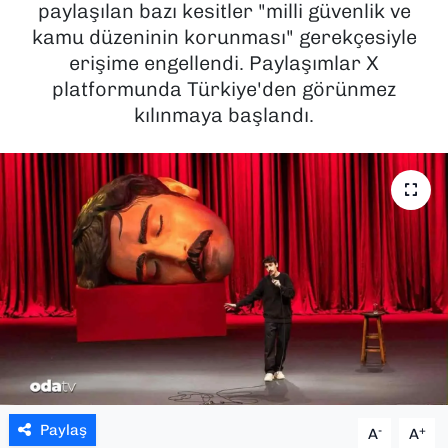
paylaşılan bazı kesitler "milli güvenlik ve
kamu düzeninin korunması" gerekçesiyle
SAĞLIK
erişime engellendi. Paylaşımlar X
platformunda Türkiye'den görünmez
SPOR
kılınmaya başlandı.
TEKNOLOJİ
YAŞAM
YEREL YÖNETİMLER
Paylaş
-
+
A
A