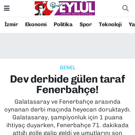
Resmi İlanlar
Konak Nöbetçi Eczaneler
İzmir
Ekonomi
Politika
Spor
Teknoloji
Y
BİLİM
Konak Hava Durumu
DÜNYA
Konak Trafik Yoğunluk Haritası
GENEL
EĞİTİM
Süper Lig Puan Durumu ve Fikstür
Dev derbide gülen taraf
EKONOMİ
Tüm Manşetler
Fenerbahçe!
KÜLTÜR SANAT
Son Dakika Haberleri
Galatasaray ve Fenerbahçe arasında
oynanan derbi maçında heyecan doruktaydı.
MAGAZİN
Haber Arşivi
Galatasaray, şampiyonluk için 1 puana
ihtiyaç duyarken, Fenerbahçe 71. dakikada
POLİTİKA
attığı golle galip geldi ve umutlarını son