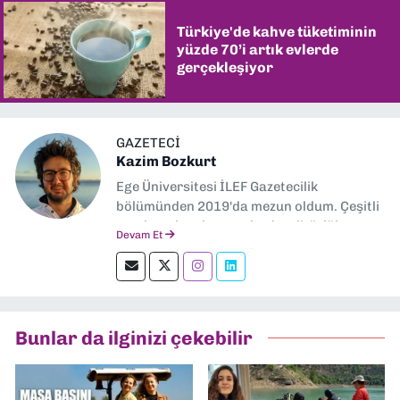
Türkiye'de kahve tüketiminin
yüzde 70’i artık evlerde
gerçekleşiyor
GAZETECI
Kazim Bozkurt
Ege Üniversitesi İLEF Gazetecilik
bölümünden 2019'da mezun oldum. Çeşitli
yerel ve ulusal gazetelerde editörlük,
Devam Et
muhabirlik yaptım. Teknoloji bloglarını
okumayı severim.
Bunlar da ilginizi çekebilir