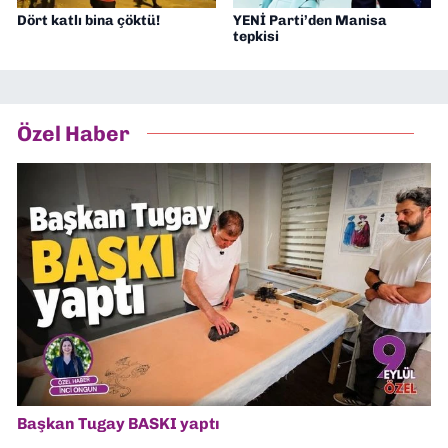
Dört katlı bina çöktü!
YENİ Parti’den Manisa
tepkisi
Özel Haber
Başkan Tugay BASKI yaptı