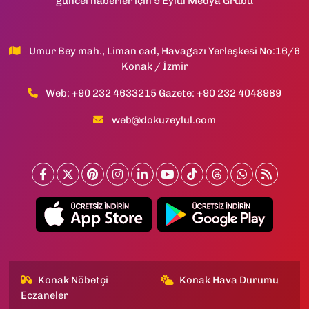
güncel haberler için 9 Eylül Medya Grubu
Umur Bey mah., Liman cad, Havagazı Yerleşkesi No:16/6
Konak / İzmir
Web: +90 232 4633215 Gazete: +90 232 4048989
web@dokuzeylul.com
Konak Nöbetçi
Konak Hava Durumu
Eczaneler