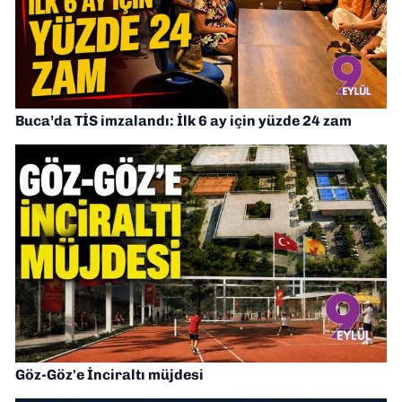
Buca’da TİS imzalandı: İlk 6 ay için yüzde 24 zam
Göz-Göz'e İnciraltı müjdesi