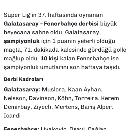
Süper Lig’in 37. haftasında oynanan
Galatasaray – Fenerbahçe derbisi
büyük
heyecana sahne oldu. Galatasaray,
şampiyonluk
için 1 puanın yeterli olduğu
maçta, 71. dakikada kalesinde gördüğü golle
mağlup oldu.
10 kişi
kalan Fenerbahçe ise
şampiyonluk umutlarını son haftaya taşıdı.
Derbi Kadroları
Galatasaray:
Muslera, Kaan Ayhan,
Nelsson, Davinson, Köhn, Torreira, Kerem
Demirbay, Ziyech, Mertens, Barış Alper,
Icardi
Fenerbahçe:
Livakovic, Osayi, Çağlar,