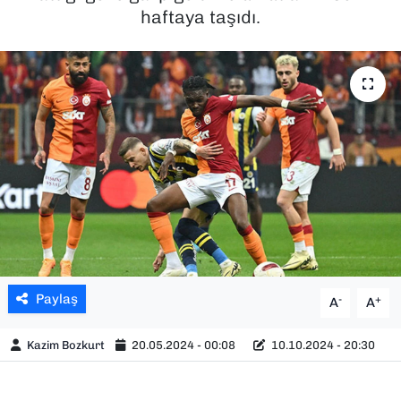
haftaya taşıdı.
SAĞLIK
SPOR
TEKNOLOJİ
YAŞAM
YEREL YÖNETİMLER
Paylaş
-
+
A
A
Kazim Bozkurt
20.05.2024 - 00:08
10.10.2024 - 20:30