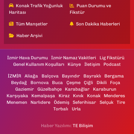
Konak Trafik Yoğunluk
Puan Durumu ve
Haritası
Fikstür
Tüm Manşetler
Son Dakika Haberleri
Haber Arşivi
İzmir Hava Durumu
İzmir Namaz Vakitleri
Lig Fikstürü
Genel Kullanım Koşulları
Künye
İletişim
Podcast
İZMİR
Aliağa
Balçova
Bayındır
Bayraklı
Bergama
Beydağ
Bornova
Buca
Çeşme
Çiğli
Dikili
Foça
Gaziemir
Güzelbahçe
Karabağlar
Karaburun
Karşıyaka
Kemalpaşa
Kiraz
Kınık
Konak
Menderes
Menemen
Narlıdere
Ödemiş
Seferihisar
Selçuk
Tire
Torbalı
Urla
Haber Yazılımı:
TE Bilişim