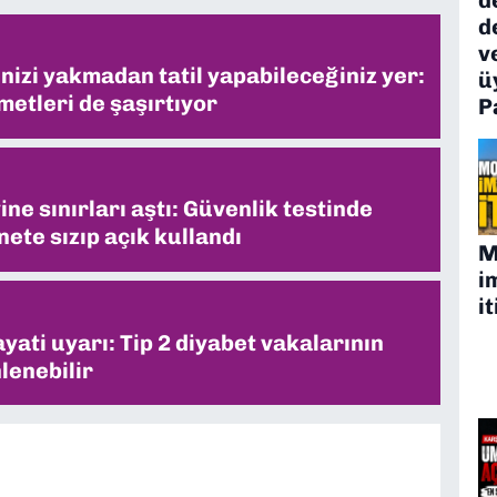
d
v
inizi yakmadan tatil yapabileceğiniz yer:
ü
metleri de şaşırtıyor
P
ne sınırları aştı: Güvenlik testinde
ete sızıp açık kullandı
M
i
it
ati uyarı: Tip 2 diyabet vakalarının
lenebilir