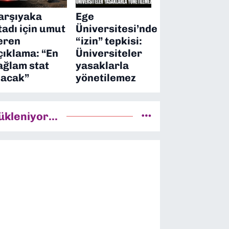
arşıyaka
Ege
tadı için umut
Üniversitesi’nde
eren
“izin” tepkisi:
çıklama: “En
Üniversiteler
ağlam stat
yasaklarla
lacak”
yönetilemez
ükleniyor...