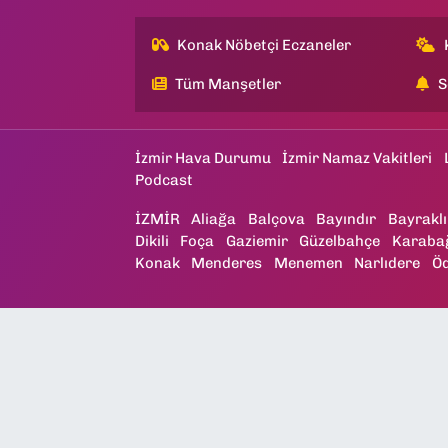
Konak Nöbetçi Eczaneler
Tüm Manşetler
S
İzmir Hava Durumu
İzmir Namaz Vakitleri
Podcast
İZMİR
Aliağa
Balçova
Bayındır
Bayraklı
Dikili
Foça
Gaziemir
Güzelbahçe
Karaba
Konak
Menderes
Menemen
Narlıdere
Ö