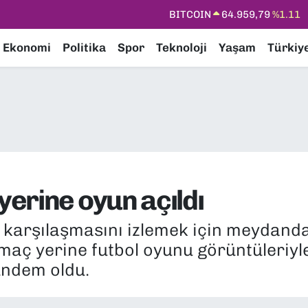
DOLAR
47,7436
%0.18
EURO
55,2510
%0.32
Ekonomi
Politika
Spor
Teknoloji
Yaşam
Türkiy
STERLİN
64,4811
%0.38
GRAM ALTIN
6660.55
%0.03
BİST100
13.779
%-14
BITCOIN
64.959,79
%1.11
erine oyun açıldı
a karşılaşmasını izlemek için meydand
aç yerine futbol oyunu görüntüleriyle 
ndem oldu.