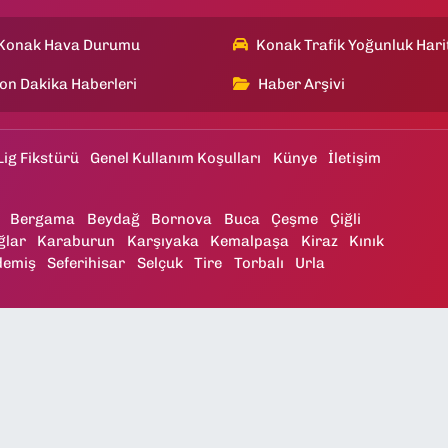
Konak Hava Durumu
Konak Trafik Yoğunluk Hari
on Dakika Haberleri
Haber Arşivi
Lig Fikstürü
Genel Kullanım Koşulları
Künye
İletişim
Bergama
Beydağ
Bornova
Buca
Çeşme
Çiğli
ğlar
Karaburun
Karşıyaka
Kemalpaşa
Kiraz
Kınık
demiş
Seferihisar
Selçuk
Tire
Torbalı
Urla