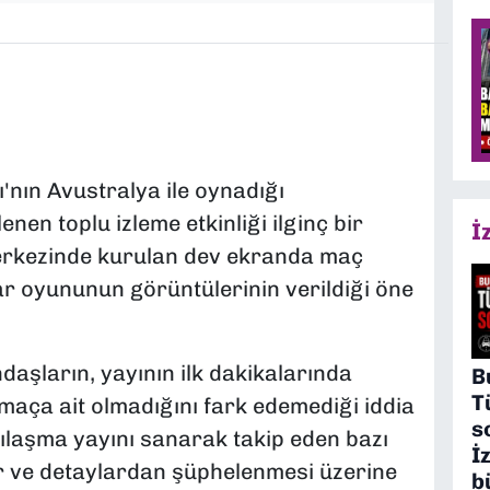
ı'nın Avustralya ile oynadığı
nen toplu izleme etkinliği ilginç bir
İ
merkezinde kurulan dev ekranda maç
yar oyununun görüntülerinin verildiği öne
daşların, yayının ilk dakikalarında
B
T
maça ait olmadığını fark edemediği iddia
s
şılaşma yayını sanarak takip eden bazı
İ
er ve detaylardan şüphelenmesi üzerine
b