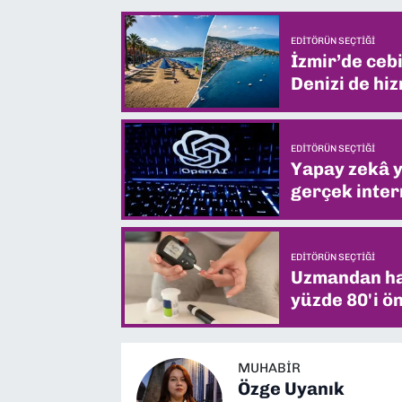
EDITÖRÜN SEÇTIĞI
İzmir’de ceb
Denizi de hiz
EDITÖRÜN SEÇTIĞI
Yapay zekâ yi
gerçek intern
EDITÖRÜN SEÇTIĞI
Uzmandan hay
yüzde 80'i ön
MUHABIR
Özge Uyanık