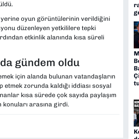
üldü.
r
g
erine oyun görüntülerinin verildiğini
onu düzenleyen yetkililere tepki
rdından etkinlik alanında kısa süreli
M
ada gündem oldu
B
B
Ç
zlemek için alanda bulunan vatandaşların
t
ip etmek zorunda kaldığı iddiası sosyal
anlar kısa sürede çok sayıda paylaşım
 konuları arasına girdi.
K
d