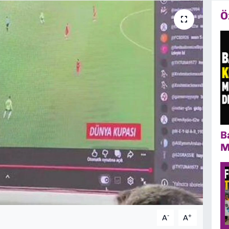
Ö
B
M
-
+
A
A