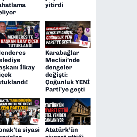
ahatlama
yitirdi
eliyor
enderes
Karabağlar
elediye
Meclisi’nde
aşkanı İlkay
dengeler
içek
değişti:
utuklandı!
Çoğunluk YENİ
Parti’ye geçti
onak’ta siyasi
Atatürk’ün
engeler
ziyaret ettiği