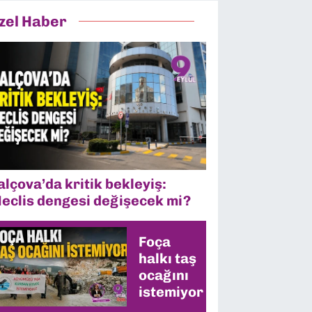
zel Haber
alçova’da kritik bekleyiş:
eclis dengesi değişecek mi?
Foça
halkı taş
ocağını
istemiyor