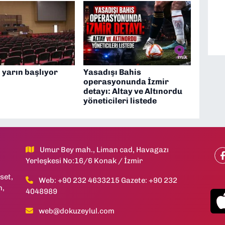
l yarın başlıyor
Yasadışı Bahis
operasyonunda İzmir
detayı: Altay ve Altınordu
yöneticileri listede
Umur Bey mah., Liman cad, Havagazı
Yerleşkesi No:16/6 Konak / İzmir
set,
Web: +90 232 4633215 Gazete: +90 232
h,
4048989
web@dokuzeylul.com