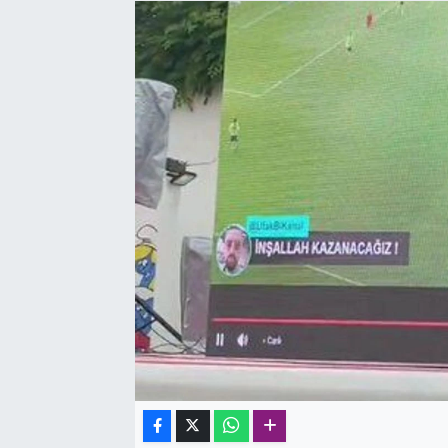
SAĞLIK
SPOR
TEKNOLOJİ
YAŞAM
YEREL YÖNETİMLER