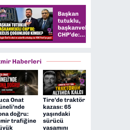
Başkan
tutuklu,
başkanvekili
CHP’de:
Meclis
çoğunluğu
kimde?
zmir Haberleri
uca Onat
Tire’de traktör
üneli’nde
kazası: 65
ona doğru:
yaşındaki
zmir trafiğine
sürücü
üyük
yaşamını