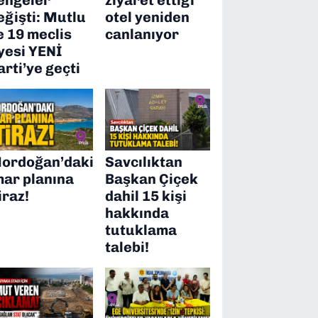
eğişti: Mutlu
otel yeniden
e 19 meclis
canlanıyor
yesi YENİ
arti’ye geçti
ordoğan’daki
Savcılıktan
mar planına
Başkan Çiçek
iraz!
dahil 15 kişi
hakkında
tutuklama
talebi!