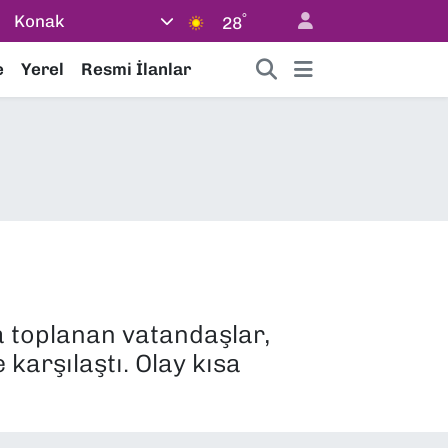
°
Konak
28
e
Yerel
Resmi İlanlar
a toplanan vatandaşlar,
karşılaştı. Olay kısa