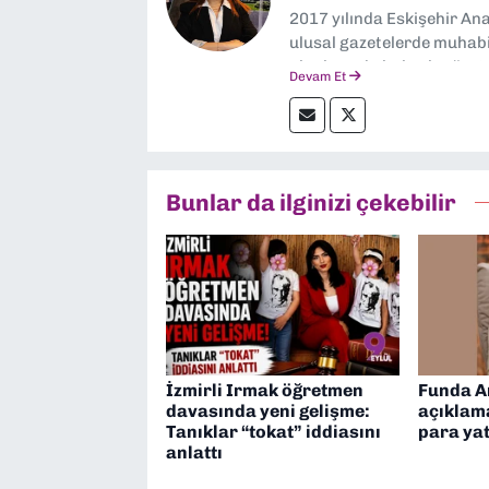
2017 yılında Eskişehir Ana
ulusal gazetelerde muhabir
alanlarında haberler üre
Devam Et
Bunlar da ilginizi çekebilir
İzmirli Irmak öğretmen
Funda A
davasında yeni gelişme:
açıklama
Tanıklar “tokat” iddiasını
para ya
anlattı