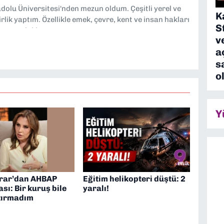
dolu Üniversitesi'nden mezun oldum. Çeşitli yerel ve
K
lik yaptım. Özellikle emek, çevre, kent ve insan hakları
S
tmeye odaklanıyorum.
v
a
s
o
Y
rar’dan AHBAP
Eğitim helikopteri düştü: 2
sı: Bir kuruş bile
yaralı!
tırmadım