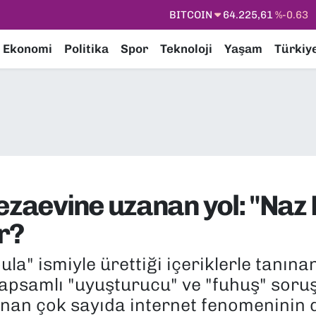
DOLAR
47,7143
%0.16
EURO
55,0317
%-0.02
Ekonomi
Politika
Spor
Teknoloji
Yaşam
Türkiy
STERLİN
64,2463
%0.07
GRAM ALTIN
6510.40
%0.45
BİST100
13.799
%70
BITCOIN
64.225,61
%-0.63
ezaevine uzanan yol: "Naz 
r?
a" ismiyle ürettiği içeriklerle tanın
kapsamlı "uyuşturucu" ve "fuhuş" sor
nınan çok sayıda internet fenomeninin