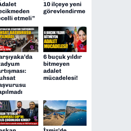
Adalet
10 ilçeye yeni
ecikmeden
görevlendirme
ecelli etmeli”
arşıyaka’da
6 buçuk yıldır
tadyum
bitmeyen
artışması:
adalet
uhsat
mücadelesi!
aşvurusu
apılmadı
aşkan
İzmir’de