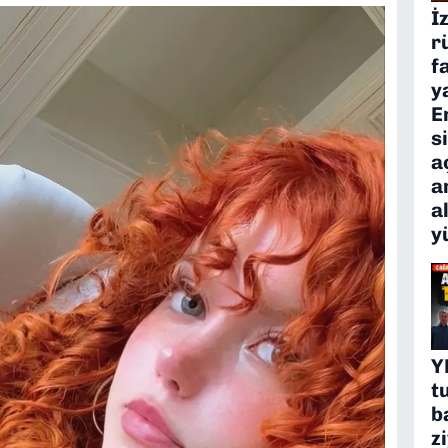
İ
r
f
y
E
s
a
a
a
y
Y
t
b
z