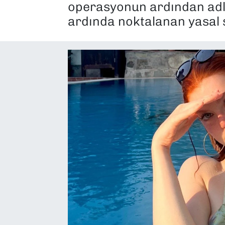
operasyonun ardından adliy
SAĞLIK
ardında noktalanan yasal s
SPOR
TEKNOLOJİ
YAŞAM
YEREL YÖNETİMLER