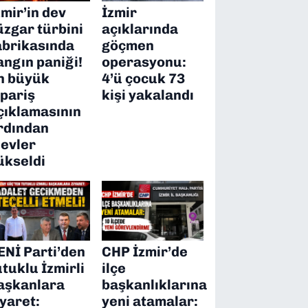
zmir’in dev
İzmir
üzgar türbini
açıklarında
abrikasında
göçmen
angın paniği!
operasyonu:
n büyük
4’ü çocuk 73
ipariş
kişi yakalandı
çıklamasının
rdından
levler
ükseldi
ENİ Parti’den
CHP İzmir’de
utuklu İzmirli
ilçe
aşkanlara
başkanlıklarına
iyaret:
yeni atamalar: