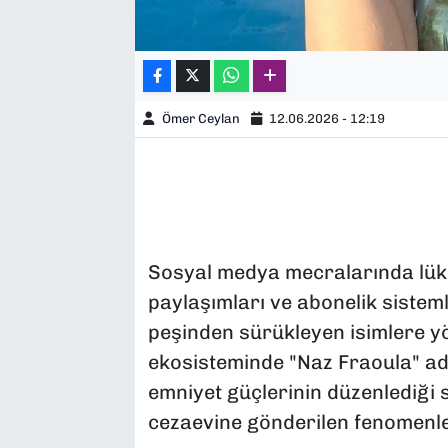
Ömer Ceylan
12.06.2026 - 12:19
Sosyal medya mecralarında lüks 
paylaşımları ve abonelik sistemli
peşinden sürükleyen isimlere yön
ekosisteminde "Naz Fraoula" adıy
emniyet güçlerinin düzenlediği
cezaevine gönderilen fenomenle