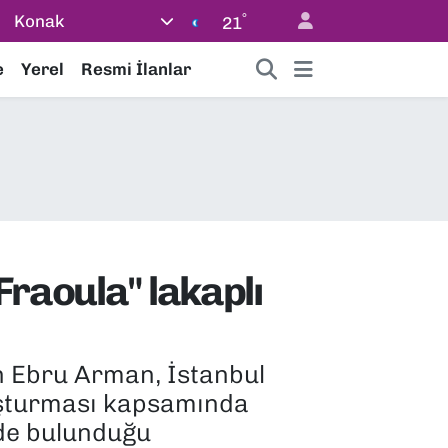
°
Konak
21
e
Yerel
Resmi İlanlar
Fraoula" lakaplı
an Ebru Arman, İstanbul
uşturması kapsamında
 de bulunduğu