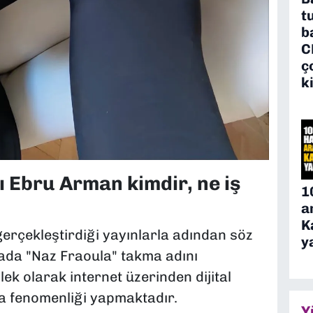
t
b
C
ç
k
ı Ebru Arman kimdir, ne iş
1
a
K
erçekleştirdiği yayınlarla adından söz
y
yada "Naz Fraoula" takma adını
ek olarak internet üzerinden dijital
ya fenomenliği yapmaktadır.
Y