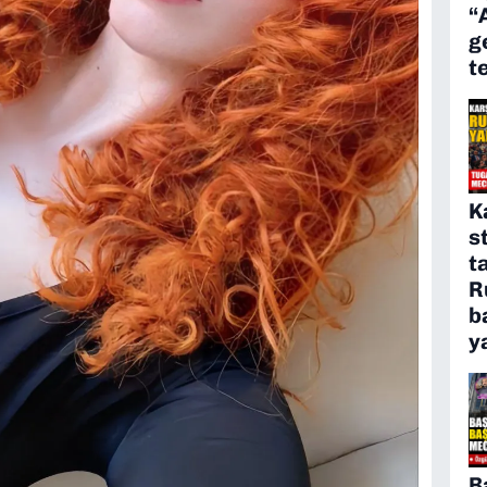
“
g
t
K
s
t
R
b
y
B