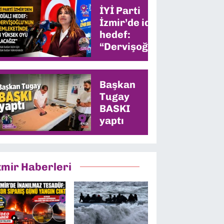
İYİ Parti
İzmir’de iddialı
hedef:
“Dervişoğlu’nun
memleketinde
en yüksek oyu
alacağız”
Başkan
Tugay
BASKI
yaptı
zmir Haberleri