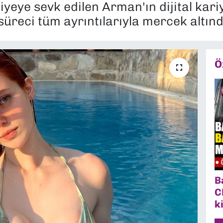
eye sevk edilen Arman'ın dijital kari
üreci tüm ayrıntılarıyla mercek altınd
Ö
B
C
k