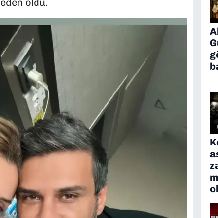
eden oldu.
A
G
g
b
K
a
z
m
o