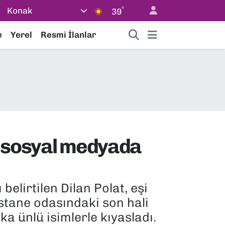
°
Konak
39
e
Yerel
Resmi İlanlar
i sosyal medyada
elirtilen Dilan Polat, eşi
stane odasındaki son hali
a ünlü isimlerle kıyasladı.