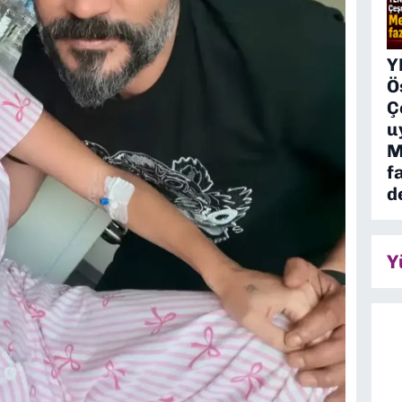
Y
Ö
Ç
u
M
f
d
Y