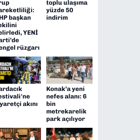
rup
toplu ulaşıma
areketliliği:
yüzde 50
HP başkan
indirim
ekilini
elirledi, YENİ
arti’de
engel rüzgarı
ardacık
Konak’a yeni
estivali'ne
nefes alanı: 6
iyaretçi akını
bin
metrekarelik
park açılıyor