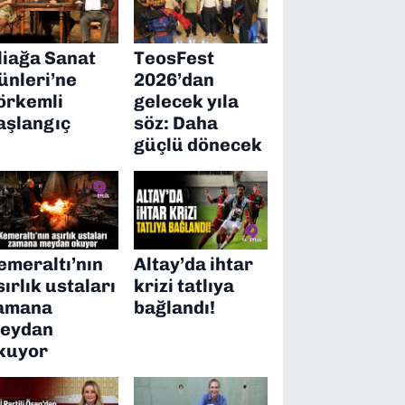
liağa Sanat
TeosFest
ünleri’ne
2026’dan
örkemli
gelecek yıla
aşlangıç
söz: Daha
güçlü dönecek
emeraltı’nın
Altay’da ihtar
sırlık ustaları
krizi tatlıya
amana
bağlandı!
eydan
kuyor