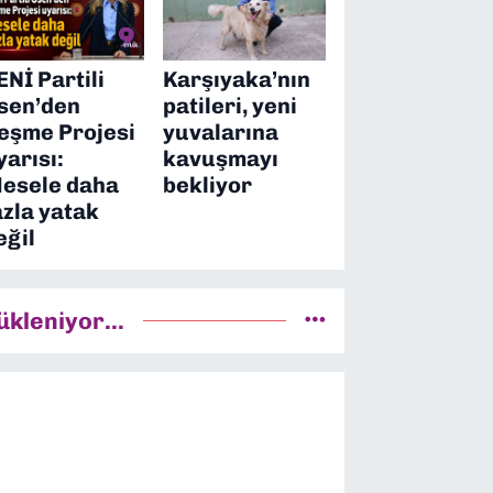
ENİ Partili
Karşıyaka’nın
sen’den
patileri, yeni
eşme Projesi
yuvalarına
yarısı:
kavuşmayı
esele daha
bekliyor
azla yatak
eğil
ükleniyor...