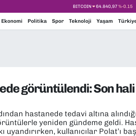
DOLAR
47,7436
%0.18
EURO
55,2510
%0.32
Ekonomi
Politika
Spor
Teknoloji
Yaşam
Türkiy
STERLİN
64,4811
%0.38
GRAM ALTIN
6660.55
%0
BİST100
13.779
%-14
BITCOIN
64.840,97
%-0.15
nede görüntülendi: Son hal
ından hastanede tedavi altına alındığı b
görüntülerle yeniden gündeme geldi. Ha
uyandırırken, kullanıcılar Polat’ı başk