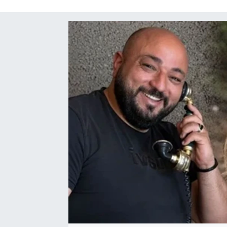
SAĞLIK
SPOR
TEKNOLOJİ
YAŞAM
YEREL YÖNETİMLER