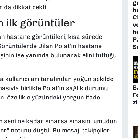
g
 da dikkat çekti.
h
C
 ilk görüntüler
v
b
an hastane görüntüleri, kısa sürede
P
rüntülerde Dilan Polat’ın hastane
S
şinin ise yanında bulunarak elini tuttuğu
a kullanıcıları tarafından yoğun şekilde
B
asıyla birlikte Polat’ın sağlık durumu
F
, özellikle yüzündeki yorgun ifade
z
m seni ne kadar sınarsa sınasın, umudun
” notunu düştü. Bu mesaj, takipçiler