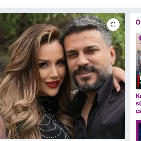
Ö
K
s
ç