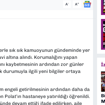
-
+
A
A
erle sık sık kamuoyunun gündeminde yer
vi altına alındı. Korumalığını yapan
atını kaybetmesinin ardından zor günler
İ
ık durumuyla ilgili yeni bilgiler ortaya
m engeli getirilmesinin ardından daha da
B
en Polat’ın hastaneye yatırıldığı öğrenildi.
M
nde devam ettiği ifade edilirken, aile