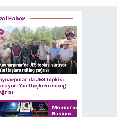
zel Haber
aynarpınar’da JES tepkisi
ürüyor: Yurttaşlara miting
ağrısı
Menderes’te
Başkan