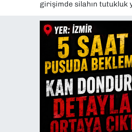
girişimde silahın tutukluk y
SAĞLIK
SPOR
TEKNOLOJİ
YAŞAM
YEREL YÖNETİMLER