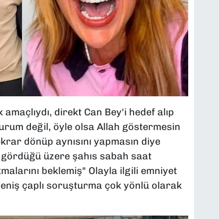
maçlıydı, direkt Can Bey'i hedef alıp
r durum değil, öyle olsa Allah göstermesin
Tekrar dönüp aynısını yapmasın diye
a gördüğü üzere şahıs sabah saat
alarını beklemiş" Olayla ilgili emniyet
 geniş çaplı soruşturma çok yönlü olarak