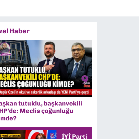
zel Haber
aşkan tutuklu, başkanvekili
HP’de: Meclis çoğunluğu
imde?
İYİ Parti