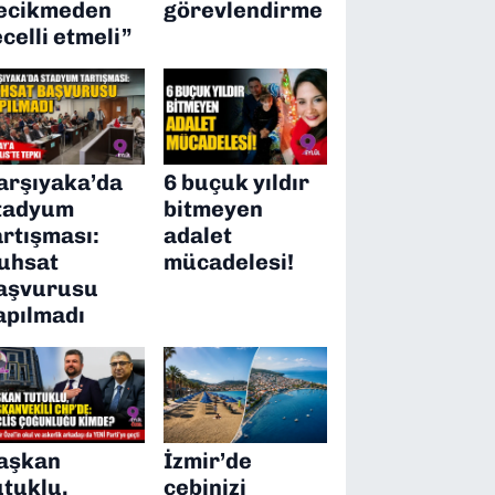
ecikmeden
görevlendirme
ecelli etmeli”
arşıyaka’da
6 buçuk yıldır
tadyum
bitmeyen
artışması:
adalet
uhsat
mücadelesi!
aşvurusu
apılmadı
aşkan
İzmir’de
utuklu,
cebinizi