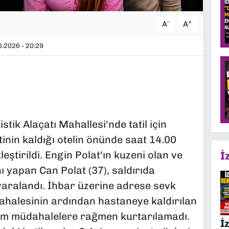
-
+
A
A
.2026 - 20:29
stik Alaçatı Mahallesi'nde tatil için
tinin kaldığı otelin önünde saat 14.00
leştirildi. Engin Polat'ın kuzeni olan ve
İ
ı yapan Can Polat (37), saldırıda
yaralandı. İhbar üzerine adrese sevk
dahalesinin ardından hastaneye kaldırılan
tüm müdahalelere rağmen kurtarılamadı.
İ