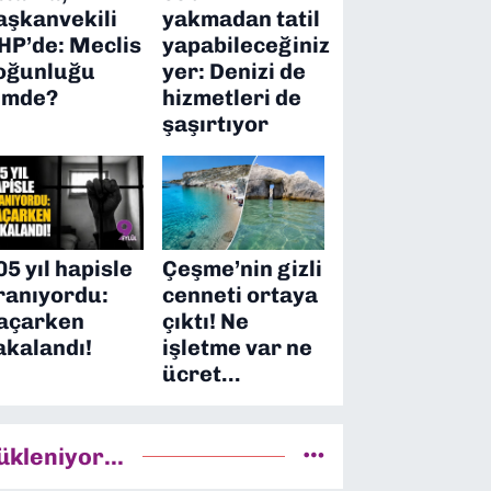
aşkanvekili
yakmadan tatil
HP’de: Meclis
yapabileceğiniz
oğunluğu
yer: Denizi de
imde?
hizmetleri de
şaşırtıyor
05 yıl hapisle
Çeşme’nin gizli
ranıyordu:
cenneti ortaya
açarken
çıktı! Ne
akalandı!
işletme var ne
ücret…
ükleniyor...