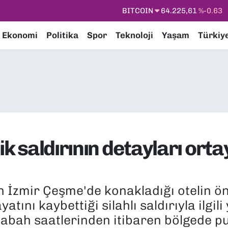
DOLAR
47,7143
%0.16
EURO
55,0317
%-0.02
Ekonomi
Politika
Spor
Teknoloji
Yaşam
Türkiy
STERLİN
64,2463
%0.07
GRAM ALTIN
6510.40
%0.45
BİST100
13.799
%70
BITCOIN
64.225,61
%-0.63
ik saldırının detayları ortay
nin İzmir Çeşme'de konakladığı otelin 
tını kaybettiği silahlı saldırıyla ilgili
 sabah saatlerinden itibaren bölgede pu