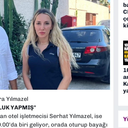
b
C
ç
k
1
a
K
y
ra Yılmazel
LUK YAPMIŞ"
an otel işletmecisi Serhat Yılmazel, ise
Y
.00'da biri geliyor, orada oturup bayağı