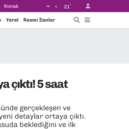
°
Konak
21
e
Yerel
Resmi İlanlar
a çıktı! 5 saat
önünde gerçekleşen ve
 yeni detaylar ortaya çıktı.
suda beklediğini ve ilk