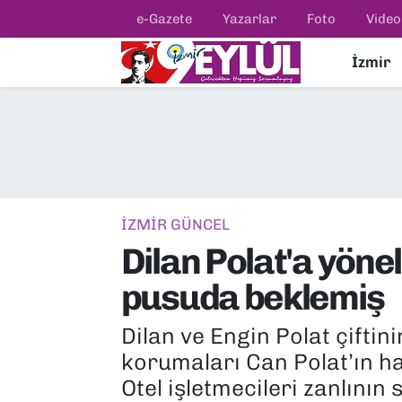
e-Gazete
Yazarlar
Foto
Video
İzmir
Resmi İlanlar
Konak Nöbetçi Eczaneler
BİLİM
Konak Hava Durumu
DÜNYA
Konak Trafik Yoğunluk Haritası
EĞİTİM
Süper Lig Puan Durumu ve Fikstür
İZMİR GÜNCEL
Dilan Polat'a yönel
EKONOMİ
Tüm Manşetler
pusuda beklemiş
KÜLTÜR SANAT
Son Dakika Haberleri
Dilan ve Engin Polat çifti
MAGAZİN
Haber Arşivi
korumaları Can Polat’ın haya
Otel işletmecileri zanlının
POLİTİKA