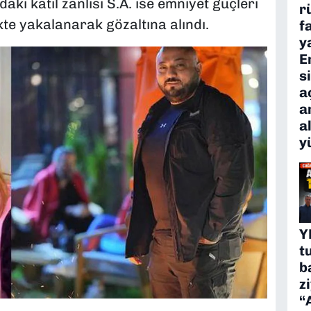
ki katil zanlısı S.A. ise emniyet güçleri
r
ikte yakalanarak gözaltına alındı.
f
y
E
s
a
a
a
y
Y
t
b
z
“