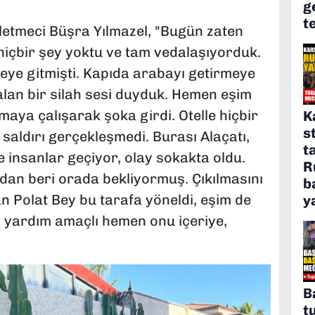
g
t
şletmeci Büşra Yılmazel, "Bugün zaten
hiçbir şey yoktu ve tam vedalaşıyorduk.
eye gitmişti. Kapıda arabayı getirmeye
 falan bir silah sesi duyduk. Hemen eşim
aya çalışarak şoka girdi. Otelle hiçbir
K
s
lı saldırı gerçekleşmedi. Burası Alaçatı,
t
 insanlar geçiyor, olay sokakta oldu.
R
'dan beri orada bekliyormuş. Çıkılmasını
b
 Polat Bey bu tarafa yöneldi, eşim de
y
ca yardım amaçlı hemen onu içeriye,
B
t