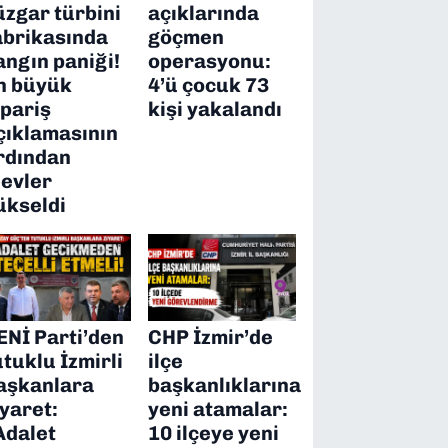
üzgar türbini
açıklarında
abrikasında
göçmen
angın paniği!
operasyonu:
n büyük
4’ü çocuk 73
ipariş
kişi yakalandı
çıklamasının
rdından
levler
ükseldi
ENİ Parti’den
CHP İzmir’de
utuklu İzmirli
ilçe
aşkanlara
başkanlıklarına
iyaret:
yeni atamalar:
Adalet
10 ilçeye yeni