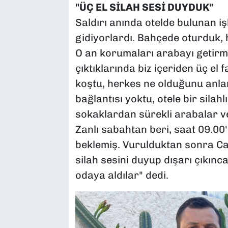
"ÜÇ EL SİLAH SESİ DUYDUK"
Saldırı anında otelde bulunan i
gidiyorlardı. Bahçede oturduk, 
O an korumaları arabayı getirm
çıktıklarında biz içeriden üç el
koştu, herkes ne olduğunu anlam
bağlantısı yoktu, otele bir silah
sokaklardan sürekli arabalar ve
Zanlı sabahtan beri, saat 09.00
beklemiş. Vurulduktan sonra Can
silah sesini duyup dışarı çıkın
odaya aldılar" dedi.