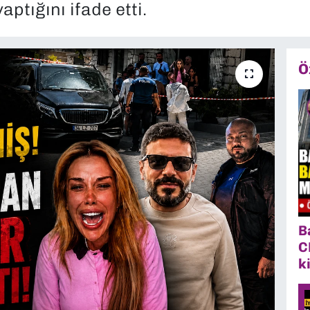
aptığını ifade etti.
Ö
B
C
k