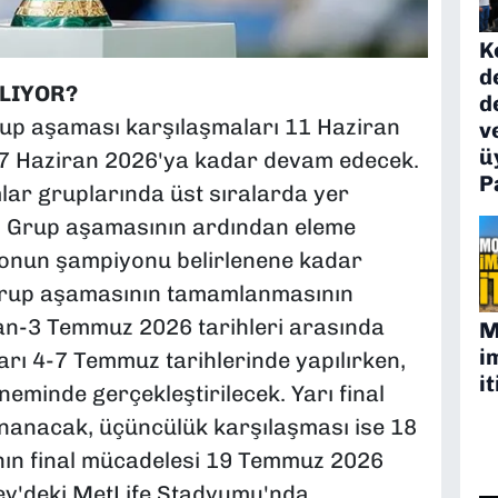
K
d
LIYOR?
d
up aşaması karşılaşmaları 11 Haziran
v
ü
27 Haziran 2026'ya kadar devam edecek.
P
lar gruplarında üst sıralarda yer
. Grup aşamasının ardından eleme
yonun şampiyonu belirlenene kadar
Grup aşamasının tamamlanmasının
an-3 Temmuz 2026 tarihleri arasında
M
i
rı 4-7 Temmuz tarihlerinde yapılırken,
it
eminde gerçekleştirilecek. Yarı final
nanacak, üçüncülük karşılaşması ise 18
ın final mücadelesi 19 Temmuz 2026
ey'deki MetLife Stadyumu'nda