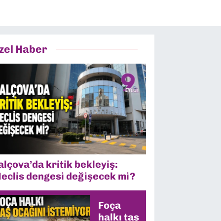
zel Haber
alçova’da kritik bekleyiş:
eclis dengesi değişecek mi?
Foça
halkı taş