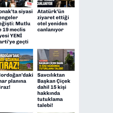
onak’ta siyasi
Atatürk’ün
engeler
ziyaret ettiği
eğişti: Mutlu
otel yeniden
e 19 meclis
canlanıyor
yesi YENİ
arti’ye geçti
ordoğan’daki
Savcılıktan
mar planına
Başkan Çiçek
iraz!
dahil 15 kişi
hakkında
tutuklama
talebi!