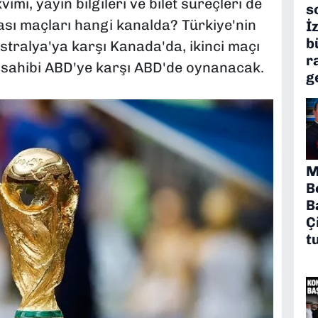
mi, yayın bilgileri ve bilet süreçleri de
s
ı maçları hangi kanalda? Türkiye'nin
İ
b
tralya'ya karşı Kanada'da, ikinci maçı
r
v sahibi ABD'ye karşı ABD'de oynanacak.
g
M
B
B
Ç
t