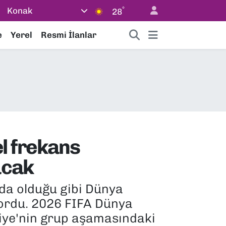
°
Konak
28
e
Yerel
Resmi İlanlar
l frekans
acak
nda olduğu gibi Dünya
yordu. 2026 FIFA Dünya
kiye'nin grup aşamasındaki