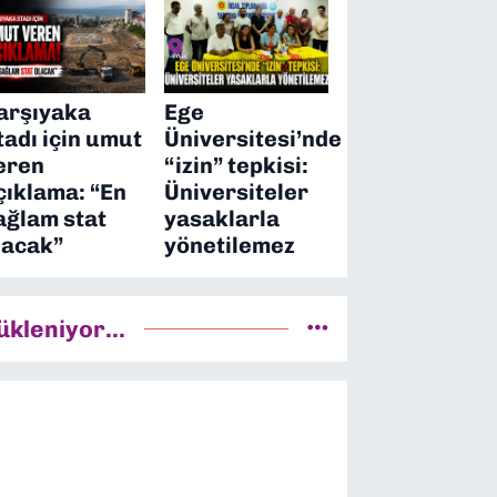
arşıyaka
Ege
tadı için umut
Üniversitesi’nde
eren
“izin” tepkisi:
çıklama: “En
Üniversiteler
ağlam stat
yasaklarla
lacak”
yönetilemez
ükleniyor...