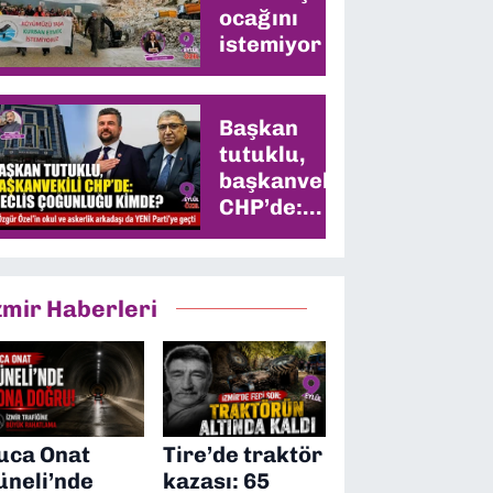
ocağını
istemiyor
Başkan
tutuklu,
başkanvekili
CHP’de:
Meclis
çoğunluğu
kimde?
zmir Haberleri
uca Onat
Tire’de traktör
üneli’nde
kazası: 65