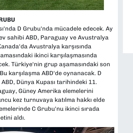
GRUBU
sı'nda D Grubu'nda mücadele edecek. Ay
ri ev sahibi ABD, Paraguay ve Avustralya
 Kanada'da Avustralya karşısında
şamasındaki ikinci karşılaşmasında
ecek. Türkiye'nin grup aşamasındaki son
k. Bu karşılaşma ABD'de oynanacak. D
 ABD, Dünya Kupası tarihindeki 11.
raguay, Güney Amerika elemelerini
ncu kez turnuvaya katılma hakkı elde
emelerinde C Grubu'nu ikinci sırada
ini aldı.