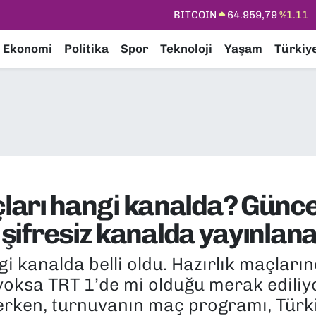
DOLAR
47,7436
%0.18
EURO
55,2510
%0.32
Ekonomi
Politika
Spor
Teknoloji
Yaşam
Türkiy
STERLİN
64,4811
%0.38
GRAM ALTIN
6660.55
%0.03
BİST100
13.779
%-14
BITCOIN
64.959,79
%1.11
arı hangi kanalda? Günce
r şifresiz kanalda yayınlan
 kanalda belli oldu. Hazırlık maçları
yoksa TRT 1’de mi olduğu merak edili
rerken, turnuvanın maç programı, Tür