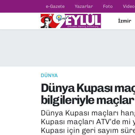
e-Gazete
Yazarlar
Foto
Video
İzmir
Resmi İlanlar
Konak Nöbetçi Eczaneler
BİLİM
Konak Hava Durumu
DÜNYA
Konak Trafik Yoğunluk Haritası
EĞİTİM
Süper Lig Puan Durumu ve Fikstür
DÜNYA
Dünya Kupası maçl
EKONOMİ
Tüm Manşetler
bilgileriyle maçla
KÜLTÜR SANAT
Son Dakika Haberleri
Dünya Kupası maçları hangi
MAGAZİN
Haber Arşivi
Kupası maçları ATV’de mi 
Kupası için geri sayım sü
POLİTİKA