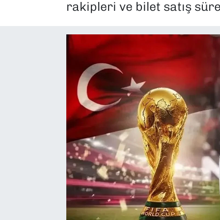
rakipleri ve bilet satış süre
SAĞLIK
SPOR
TEKNOLOJİ
YAŞAM
YEREL YÖNETİMLER