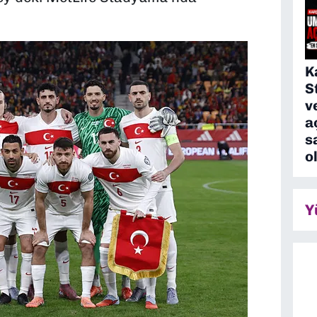
K
S
v
a
s
o
Y