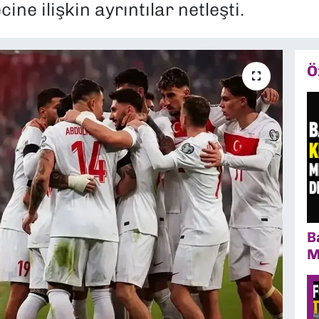
cine ilişkin ayrıntılar netleşti.
Ö
B
M