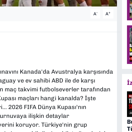
-
+
A
A
k sınavını Kanada'da Avustralya karşısında
uay ve ev sahibi ABD ile de karşı
İ
ın maç takvimi futbolseverler tarafından
Kupası maçları hangi kanalda? İşte
ri… 2026 FIFA Dünya Kupası'nın
urnuvaya ilişkin detaylar
B
erini koruyor. Türkiye'nin grup
T