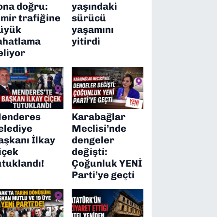
ona doğru:
yaşındaki
zmir trafiğine
sürücü
üyük
yaşamını
ahatlama
yitirdi
eliyor
enderes
Karabağlar
elediye
Meclisi’nde
aşkanı İlkay
dengeler
içek
değişti:
utuklandı!
Çoğunluk YENİ
Parti’ye geçti