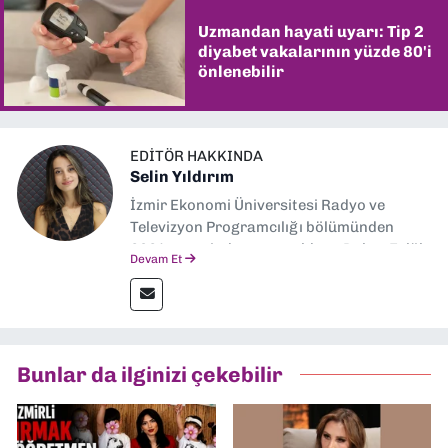
Uzmandan hayati uyarı: Tip 2
diyabet vakalarının yüzde 80'i
önlenebilir
EDITÖR HAKKINDA
Selin Yıldırım
İzmir Ekonomi Üniversitesi Radyo ve
Televizyon Programcılığı bölümünden
2024 senesinde mezun oldum. Dokuz Eylül
Devam Et
Gazetesi'nde spor yazarlığı yaparken,
editörlük görevini de üstleniyorum.
Bunlar da ilginizi çekebilir