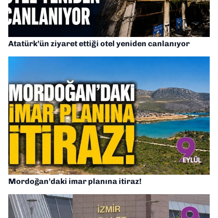
Atatürk’ün ziyaret ettiği otel yeniden canlanıyor
Mordoğan’daki imar planına itiraz!