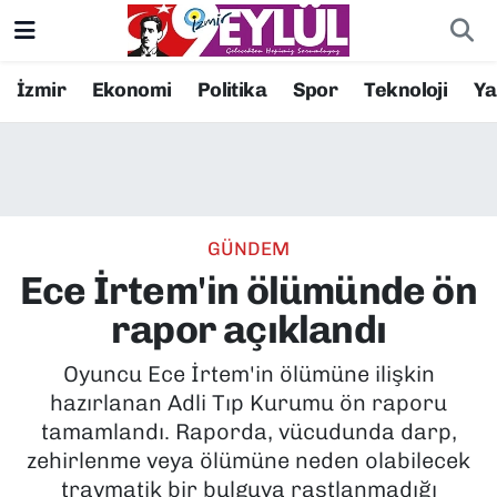
Resmi İlanlar
Konak Nöbetçi Eczaneler
İzmir
Ekonomi
Politika
Spor
Teknoloji
Y
BİLİM
Konak Hava Durumu
DÜNYA
Konak Trafik Yoğunluk Haritası
GÜNDEM
EĞİTİM
Süper Lig Puan Durumu ve Fikstür
Ece İrtem'in ölümünde ön
EKONOMİ
Tüm Manşetler
rapor açıklandı
KÜLTÜR SANAT
Son Dakika Haberleri
Oyuncu Ece İrtem'in ölümüne ilişkin
hazırlanan Adli Tıp Kurumu ön raporu
MAGAZİN
Haber Arşivi
tamamlandı. Raporda, vücudunda darp,
zehirlenme veya ölümüne neden olabilecek
POLİTİKA
travmatik bir bulguya rastlanmadığı