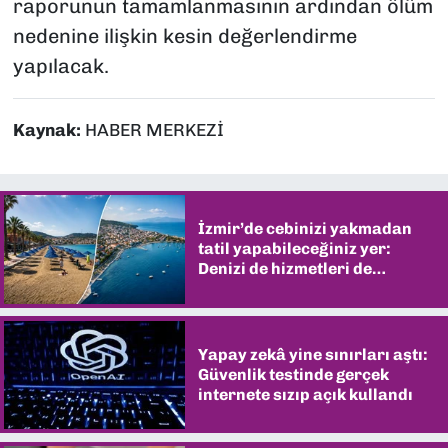
raporunun tamamlanmasının ardından ölüm
nedenine ilişkin kesin değerlendirme
yapılacak.
Kaynak:
HABER MERKEZİ
İzmir’de cebinizi yakmadan
tatil yapabileceğiniz yer:
Denizi de hizmetleri de
şaşırtıyor
Yapay zekâ yine sınırları aştı:
Güvenlik testinde gerçek
internete sızıp açık kullandı