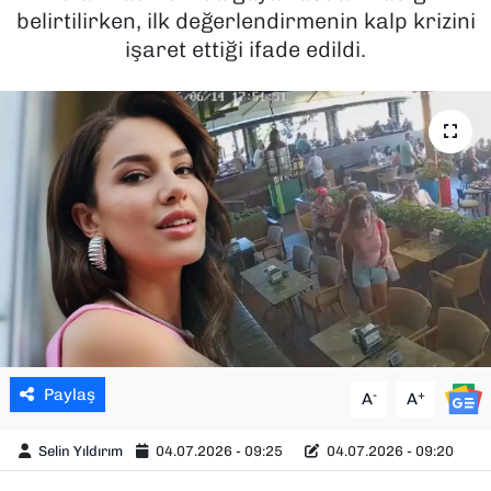
belirtilirken, ilk değerlendirmenin kalp krizini
SAĞLIK
işaret ettiği ifade edildi.
SPOR
TEKNOLOJİ
YAŞAM
YEREL YÖNETİMLER
Paylaş
-
+
A
A
Selin Yıldırım
04.07.2026 - 09:25
04.07.2026 - 09:20