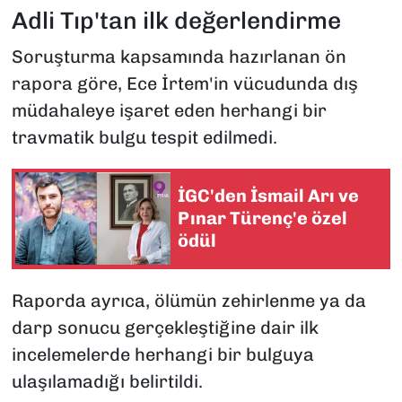
Adli Tıp'tan ilk değerlendirme
Soruşturma kapsamında hazırlanan ön
rapora göre, Ece İrtem'in vücudunda dış
müdahaleye işaret eden herhangi bir
travmatik bulgu tespit edilmedi.
İGC'den İsmail Arı ve
Pınar Türenç'e özel
ödül
Raporda ayrıca, ölümün zehirlenme ya da
darp sonucu gerçekleştiğine dair ilk
incelemelerde herhangi bir bulguya
ulaşılamadığı belirtildi.