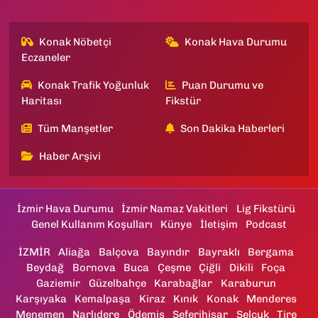
Konak Nöbetçi
Konak Hava Durumu
Eczaneler
Konak Trafik Yoğunluk
Puan Durumu ve
Haritası
Fikstür
Tüm Manşetler
Son Dakika Haberleri
Haber Arşivi
İzmir Hava Durumu
İzmir Namaz Vakitleri
Lig Fikstürü
Genel Kullanım Koşulları
Künye
İletişim
Podcast
İZMİR
Aliağa
Balçova
Bayındır
Bayraklı
Bergama
Beydağ
Bornova
Buca
Çeşme
Çiğli
Dikili
Foça
Gaziemir
Güzelbahçe
Karabağlar
Karaburun
Karşıyaka
Kemalpaşa
Kiraz
Kınık
Konak
Menderes
Menemen
Narlıdere
Ödemiş
Seferihisar
Selçuk
Tire