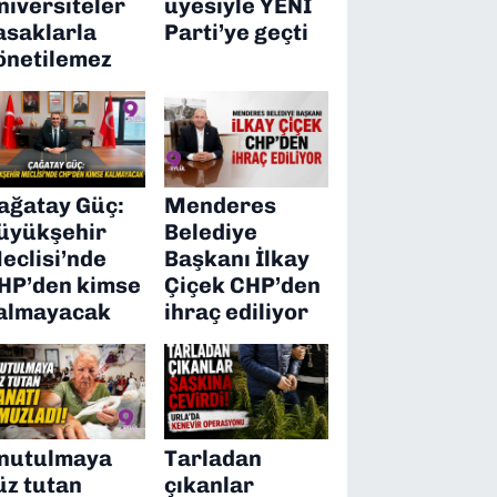
niversiteler
üyesiyle YENİ
asaklarla
Parti’ye geçti
önetilemez
ağatay Güç:
Menderes
üyükşehir
Belediye
eclisi’nde
Başkanı İlkay
HP’den kimse
Çiçek CHP’den
almayacak
ihraç ediliyor
nutulmaya
Tarladan
üz tutan
çıkanlar