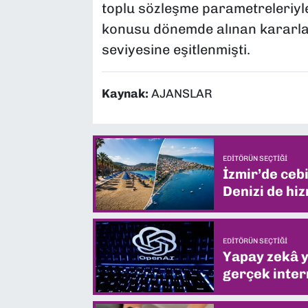
toplu sözleşme parametreleriyl
konusu dönemde alınan kararla 
seviyesine eşitlenmişti.
Kaynak:
AJANSLAR
EDITÖRÜN SEÇTIĞI
İzmir’de ceb
Denizi de hiz
EDITÖRÜN SEÇTIĞI
Yapay zekâ yi
gerçek intern