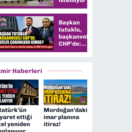
Başkan
tutuklu,
başkanvekili
CHP’de:
Meclis
çoğunluğu
kimde?
zmir Haberleri
tatürk’ün
Mordoğan’daki
iyaret ettiği
imar planına
tel yeniden
itiraz!
anlanıyor