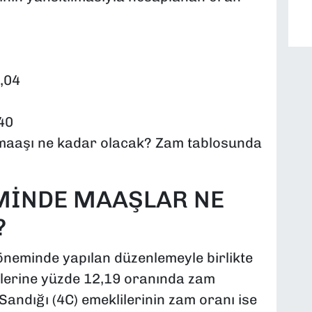
5,04
40
maaşı ne kadar olacak? Zam tablosunda
MİNDE MAAŞLAR NE
?
döneminde yapılan düzenlemeyle birlikte
ilerine yüzde 12,19 oranında zam
andığı (4C) emeklilerinin zam oranı ise