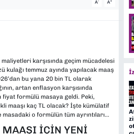
-
+
A
A
maliyetleri karşısında geçim mücadelesi
zü kulağı temmuz ayında yapılacak maaş
İ
026’dan bu yana 20 bin TL olarak
ının, artan enflasyon karşısında
n fiyat formülü masaya geldi. Peki,
li maaşı kaç TL olacak? İşte kümülatif
A
ve masadaki o formülün tüm ayrıntıları...
z
o
 MAAŞI İÇİN YENİ
c