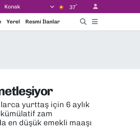
°
Konak
37
e
Yerel
Resmi İlanlar
netleşiyor
arca yurttaş için 6 aylık
e kümülatif zam
nda en düşük emekli maaşı