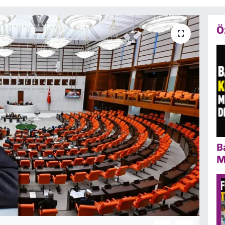
Ö
B
M