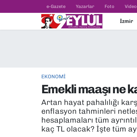
e-Gazete
Yazarlar
Foto
Video
İzmir
Resmi İlanlar
Konak Nöbetçi Eczaneler
BİLİM
Konak Hava Durumu
DÜNYA
Konak Trafik Yoğunluk Haritası
EĞİTİM
Süper Lig Puan Durumu ve Fikstür
EKONOMİ
Emekli maaşı ne k
EKONOMİ
Tüm Manşetler
Artan hayat pahalılığı kar
KÜLTÜR SANAT
Son Dakika Haberleri
enflasyon tahminleri netle
MAGAZİN
Haber Arşivi
hesaplamaları tüm ayrıntıl
kaç TL olacak? İşte tüm ayrı
POLİTİKA