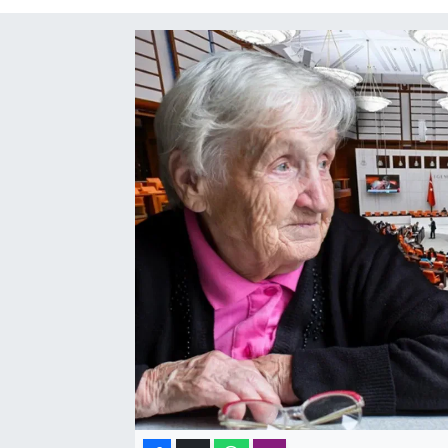
SAĞLIK
SPOR
TEKNOLOJİ
YAŞAM
YEREL YÖNETİMLER