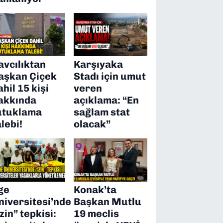
avcılıktan
Karşıyaka
aşkan Çiçek
Stadı için umut
ahil 15 kişi
veren
akkında
açıklama: “En
utuklama
sağlam stat
alebi!
olacak”
ge
Konak’ta
niversitesi’nde
Başkan Mutlu
izin” tepkisi:
19 meclis