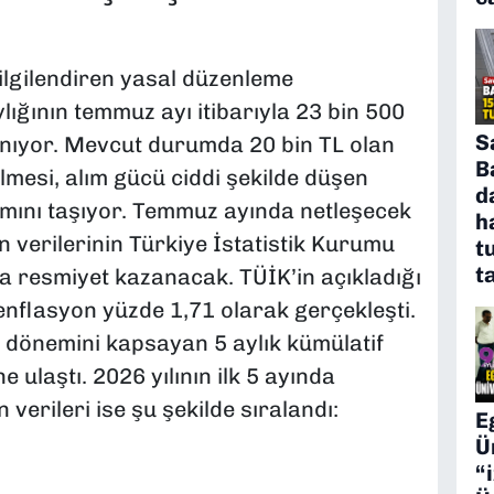
ilgilendiren yasal düzenleme
ığının temmuz ayı itibarıyla 23 bin 500
S
anıyor. Mevcut durumda 20 bin TL olan
B
lmesi, alım gücü ciddi şekilde düşen
d
nlamını taşıyor. Temmuz ayında netleşecek
h
n verilerinin Türkiye İstatistik Kurumu
t
t
a resmiyet kazanacak. TÜİK’in açıkladığı
 enflasyon yüzde 1,71 olarak gerçekleşti.
 dönemini kapsayan 5 aylık kümülatif
 ulaştı. 2026 yılının ilk 5 ayında
verileri ise şu şekilde sıralandı:
E
Ü
“