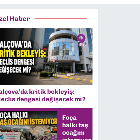
zel Haber
alçova’da kritik bekleyiş:
eclis dengesi değişecek mi?
Foça
halkı taş
ocağını
istemiyor