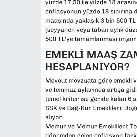
yüzde 17,50 ile yüzde 18 arasınd
enflasyonun yüzde 18 sınırına
maaşında yaklaşık 3 bin 500 TL i
(seyyanen veya taban aylık düze
500 TL'ye tamamlanması öngör
EMEKLİ MAAŞ ZA
HESAPLANIYOR?
Mevcut mevzuata göre emekli ve
ve temmuz aylarında artışa gidil
temel kriter ise geride kalan 6 
SSK ve Bağ-Kur Emeklileri: Doğ
alıyor.
Memur ve Memur Emeklileri: To
dönemden gelen enflasyon farkı