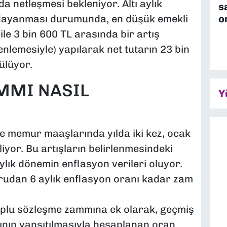
a netleşmesi bekleniyor. Altı aylık
s
o
 dayanması durumunda, en düşük emekli
le 3 bin 600 TL arasında bir artış
nlemesiyle) yapılarak net tutarın 23 bin
ülüyor.
MMI NASIL
Y
 memur maaşlarında yılda iki kez, ocak
iyor. Bu artışların belirlenmesindeki
aylık dönemin enflasyon verileri oluyor.
rudan 6 aylık enflasyon oranı kadar zam
plu sözleşme zammına ek olarak, geçmiş
nın yansıtılmasıyla hesaplanan oran