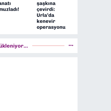
anatı
şaşkına
muzladı!
çevirdi:
Urla’da
kenevir
operasyonu
ükleniyor...