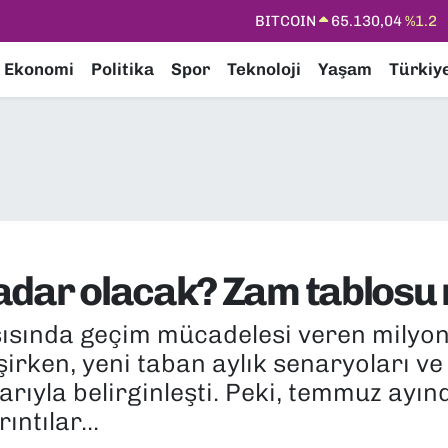
DOLAR
47,7106
%0.17
EURO
55,1652
%0.27
Ekonomi
Politika
Spor
Teknoloji
Yaşam
Türkiy
STERLİN
64,4046
%0.35
GRAM ALTIN
6618.49
%2.12
BİST100
13.773
%-19
BITCOIN
65.130,04
%1.2
adar olacak? Zam tablosu 
şısında geçim mücadelesi veren milyonl
şirken, yeni taban aylık senaryoları v
arıyla belirginleşti. Peki, temmuz ayı
ntılar...