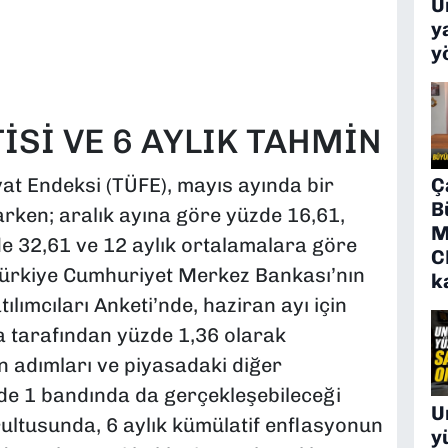
Ü
y
y
İSİ VE 6 AYLIK TAHMİN
Ç
yat Endeksi (TÜFE), mayıs ayında bir
B
rken; aralık ayına göre yüzde 16,61,
M
de 32,61 ve 12 aylık ortalamalara göre
C
 Türkiye Cumhuriyet Merkez Bankası’nın
k
ımcıları Anketi’nde, haziran ayı için
sa tarafından yüzde 1,36 olarak
n adımları ve piyasadaki diğer
de 1 bandında da gerçekleşebileceği
U
ultusunda, 6 aylık kümülatif enflasyonun
y