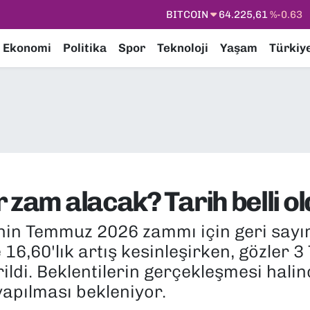
DOLAR
47,6704
%0
EURO
55,0406
%-0.08
Ekonomi
Politika
Spor
Teknoloji
Yaşam
Türkiy
STERLİN
64,2143
%0
GRAM ALTIN
6510.40
%0.45
BİST100
13.799
%70
 zam alacak? Tarih belli o
nin Temmuz 2026 zammı için geri sayım
e 16,60'lık artış kesinleşirken, gözler
ldi. Beklentilerin gerçekleşmesi hali
apılması bekleniyor.