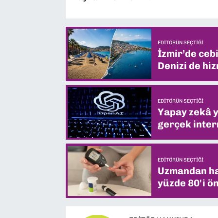
EDITÖRÜN SEÇTIĞI
İzmir’de ceb
Denizi de hiz
EDITÖRÜN SEÇTIĞI
Yapay zekâ yi
gerçek intern
EDITÖRÜN SEÇTIĞI
Uzmandan hay
yüzde 80'i ön