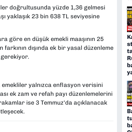
ler doğrultusunda yüzde 1,36 gelmesi
şı yaklaşık 23 bin 638 TL seviyesine
K
ra göre en düşük emekli maaşının 25
s
n farkının dışında ek bir yasal düzenleme
t
 gerekiyor.
R
b
y
 emekliler yalnızca enflasyon verisini
lası ek zam ve refah payı düzenlemelerini
i rakamlar ise 3 Temmuz'da açıklanacak
B
tleşecek.
t
b