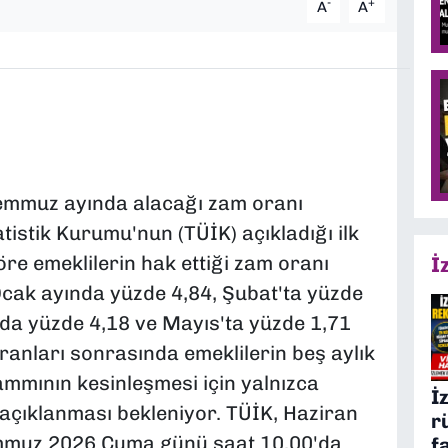
-
+
A
A
Temmuz ayında alacağı zam oranı
tistik Kurumu'nun (TÜİK) açıkladığı ilk
öre emeklilerin hak ettiği zam oranı
İ
Ocak ayında yüzde 4,84, Şubat'ta yüzde
'da yüzde 4,18 ve Mayıs'ta yüzde 1,71
anları sonrasında emeklilerin beş aylık
mmının kesinleşmesi için yalnızca
İ
 açıklanması bekleniyor. TÜİK, Haziran
r
emmuz 2026 Cuma günü saat 10.00'da
f