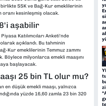
y
birlikte SSK ve Bağ-Kur emeklilerinin
E
am oranı kesinleşmiş olacak.
s
a
'i aşabilir
a
a
Piyasa Katılımcıları Anketi'nde
y
 olarak açıklandı. Bu tahminin
Bağ-Kur emeklilerinin Temmuz zammı
k. Böylece milyonlarca emekli maaşını
maya başlayacak.
Y
aaşı 25 bin TL olur mu?
t
b
an en düşük emekli maaşı, yalnızca
z
“
ndığında yüzde 16,60 zamla 23 bin 320
g
t