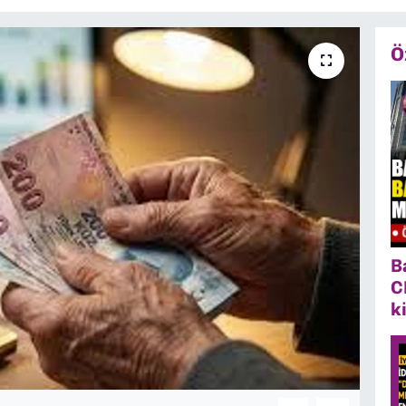
Ö
B
C
k