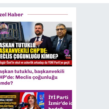
zel Haber
aşkan tutuklu, başkanvekili
HP’de: Meclis çoğunluğu
imde?
İYİ Parti
İzmir’de iddialı
hedef: