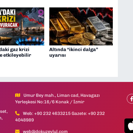
aki gaz krizi
Altında “ikinci dalga”
e etkileyebilir
uyarısı
Umur Bey mah., Liman cad, Havagazı
Yerleşkesi No:16/6 Konak / İzmir
set,
Web: +90 232 4633215 Gazete: +90 232
h,
4048989
web@dokuzeylul.com