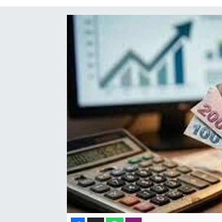
SAĞLIK
SPOR
TEKNOLOJİ
YAŞAM
YEREL YÖNETİMLER