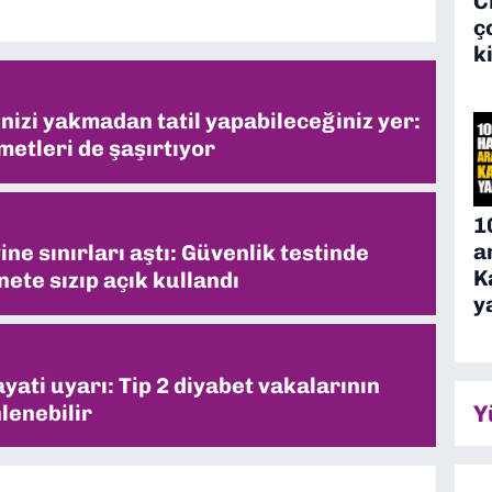
C
ç
k
inizi yakmadan tatil yapabileceğiniz yer:
metleri de şaşırtıyor
1
a
ne sınırları aştı: Güvenlik testinde
K
ete sızıp açık kullandı
y
ati uyarı: Tip 2 diyabet vakalarının
Y
lenebilir