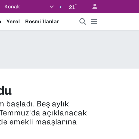
°
Konak
21
e
Yerel
Resmi İlanlar
ldu
 başladı. Beş aylık
 3 Temmuz'da açıklanacak
nde emekli maaşlarına