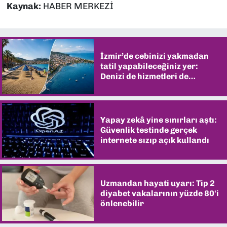
Kaynak:
HABER MERKEZİ
İzmir’de cebinizi yakmadan
tatil yapabileceğiniz yer:
Denizi de hizmetleri de
şaşırtıyor
Yapay zekâ yine sınırları aştı:
Güvenlik testinde gerçek
internete sızıp açık kullandı
Uzmandan hayati uyarı: Tip 2
diyabet vakalarının yüzde 80'i
önlenebilir