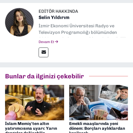
EDITÖR HAKKINDA
Selin Yıldırım
İzmir Ekonomi Üniversitesi Radyo ve
Televizyon Programcılığı bölümünden
2024 senesinde mezun oldum. Dokuz Eylül
Devam Et
Gazetesi'nde spor yazarlığı yaparken,
editörlük görevini de üstleniyorum.
Bunlar da ilginizi çekebilir
İslam Memiş’ten altın
Emekli maaşlarında yeni
yatırımcısına uyarı: Yarın
dönem: Borçları aylıklardan