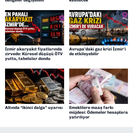
dengeler değişebilir
kesilecek
İzmir akaryakıt fiyatlarında
Avrupa’daki gaz krizi İzmir’i
zirvede: Küresel düşüşü ÖTV
de etkileyebilir
yuttu, tabelalar dondu
Altında “ikinci dalga” uyarısı
Emeklilere maaş farkı
müjdesi: Ödemeler hesaplara
yatırılıyor