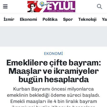
Resmi İlanlar
Konak Nöbetçi Eczaneler
İzmir
Ekonomi
Politika
Spor
Teknoloji
Y
BİLİM
Konak Hava Durumu
DÜNYA
Konak Trafik Yoğunluk Haritası
EKONOMİ
EĞİTİM
Süper Lig Puan Durumu ve Fikstür
Emeklilere çifte bayram:
EKONOMİ
Tüm Manşetler
Maaşlar ve ikramiyeler
bugün hesaplarda
KÜLTÜR SANAT
Son Dakika Haberleri
Kurban Bayramı öncesi milyonlarca
MAGAZİN
Haber Arşivi
emeklinin beklediği ödeme süreci başladı.
Emekli maaşları ile 4 bin liralık bayram
POLİTİKA