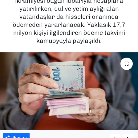
ikramiyesi bugün itibarıyla hesaplara
yatırılırken, dul ve yetim aylığı alan
SAĞLIK
vatandaşlar da hisseleri oranında
ödemeden yararlanacak. Yaklaşık 17,7
SPOR
milyon kişiyi ilgilendiren ödeme takvimi
kamuoyuyla paylaşıldı.
TEKNOLOJİ
YAŞAM
YEREL YÖNETİMLER
Paylaş
-
+